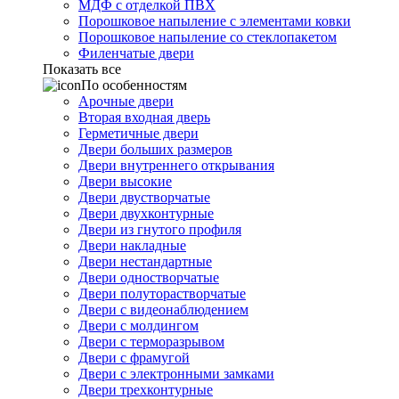
МДФ с отделкой ПВХ
Порошковое напыление с элементами ковки
Порошковое напыление со стеклопакетом
Филенчатые двери
Показать все
По особенностям
Арочные двери
Вторая входная дверь
Герметичные двери
Двери больших размеров
Двери внутреннего открывания
Двери высокие
Двери двустворчатые
Двери двухконтурные
Двери из гнутого профиля
Двери накладные
Двери нестандартные
Двери одностворчатые
Двери полуторастворчатые
Двери с видеонаблюдением
Двери с молдингом
Двери с терморазрывом
Двери с фрамугой
Двери с электронными замками
Двери трехконтурные