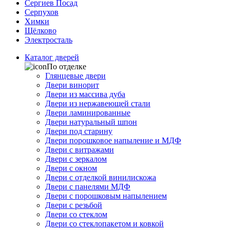
Сергиев Посад
Серпухов
Химки
Щёлково
Электросталь
Каталог дверей
По отделке
Глянцевые двери
Двери винорит
Двери из массива дуба
Двери из нержавеющей стали
Двери ламинированные
Двери натуральный шпон
Двери под старину
Двери порошковое напыление и МДФ
Двери с витражами
Двери с зеркалом
Двери с окном
Двери с отделкой винилискожа
Двери с панелями МДФ
Двери с порошковым напылением
Двери с резьбой
Двери со стеклом
Двери со стеклопакетом и ковкой