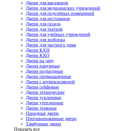
Двери для магазинов
Двери для медицинских учреждений
Двери для подсобных помещений
Двери для ресторанов
Двери для склада
Двери для театров
Двери для учебных учреждений
Двери для хозблока
Двери для частного дома
Двери КХН
Двери КХО
Двери на дачу
Двери наружные
Двери подъездные
Двери промышленные
Двери с шумоизоляцией
Двери сейфовые
Двери технические
Двери усиленные
Двери утепленные
Двери этажные
Парадные двери
Противопожарные двери
Тамбурные двери
Показать все