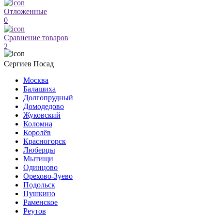
Отложенные
0
Сравнение товаров
2
Сергиев Посад
Москва
Балашиха
Долгопрудный
Домодедово
Жуковский
Коломна
Королёв
Красногорск
Люберцы
Мытищи
Одинцово
Орехово-Зуево
Подольск
Пушкино
Раменское
Реутов