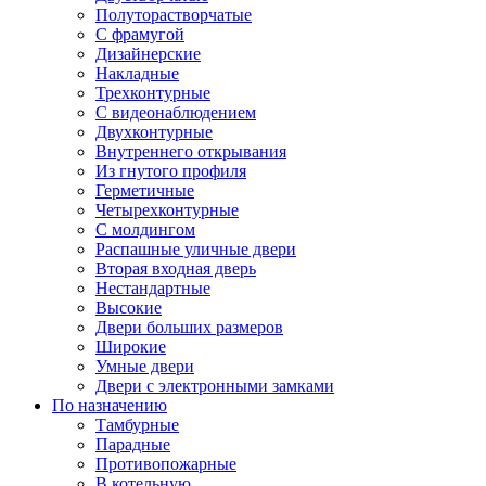
Полуторастворчатые
С фрамугой
Дизайнерские
Накладные
Трехконтурные
С видеонаблюдением
Двухконтурные
Внутреннего открывания
Из гнутого профиля
Герметичные
Четырехконтурные
С молдингом
Распашные уличные двери
Вторая входная дверь
Нестандартные
Высокие
Двери больших размеров
Широкие
Умные двери
Двери с электронными замками
По назначению
Тамбурные
Парадные
Противопожарные
В котельную