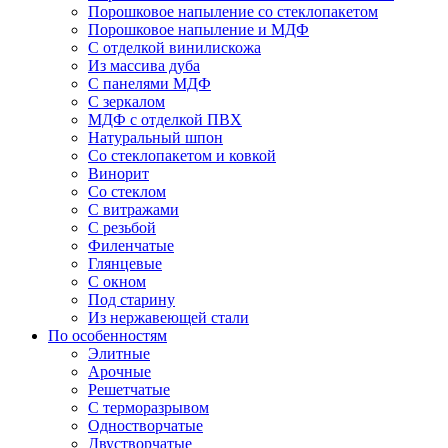
Порошковое напыление со стеклопакетом
Порошковое напыление и МДФ
С отделкой винилискожа
Из массива дуба
С панелями МДФ
С зеркалом
МДФ с отделкой ПВХ
Натуральный шпон
Со стеклопакетом и ковкой
Винорит
Со стеклом
С витражами
С резьбой
Филенчатые
Глянцевые
С окном
Под старину
Из нержавеющей стали
По особенностям
Элитные
Арочные
Решетчатые
С терморазрывом
Одностворчатые
Двустворчатые