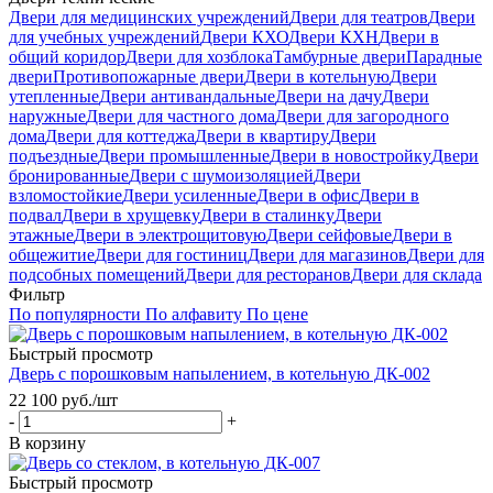
Двери для медицинских учреждений
Двери для театров
Двери
для учебных учреждений
Двери КХО
Двери КХН
Двери в
общий коридор
Двери для хозблока
Тамбурные двери
Парадные
двери
Противопожарные двери
Двери в котельную
Двери
утепленные
Двери антивандальные
Двери на дачу
Двери
наружные
Двери для частного дома
Двери для загородного
дома
Двери для коттеджа
Двери в квартиру
Двери
подъездные
Двери промышленные
Двери в новостройку
Двери
бронированные
Двери с шумоизоляцией
Двери
взломостойкие
Двери усиленные
Двери в офис
Двери в
подвал
Двери в хрущевку
Двери в сталинку
Двери
этажные
Двери в электрощитовую
Двери сейфовые
Двери в
общежитие
Двери для гостиниц
Двери для магазинов
Двери для
подсобных помещений
Двери для ресторанов
Двери для склада
Фильтр
По популярности
По алфавиту
По цене
Быстрый просмотр
Дверь с порошковым напылением, в котельную ДК-002
22 100
руб.
/шт
-
+
В корзину
Быстрый просмотр