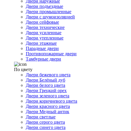
Двери наружные
Двери подъездные
Двери промышленные
Двери с шумоизоляцией
Двери сейфовые
Двери технические
Двери усиленные
Двери утепленные
Двери этажные
Парадные двери
Противопожарные двери
Тамбурные двери
По цвету
Двери бежевого цвета
Двери Белёный дуб
Двери белого цвета
Двери Грецкий орех
Двери зеленого цвета
Двери коричневого цвета
Двери красного цвета
Двери Медный антик
Двери светлые
Двери серого цвета
Двери синего цвета