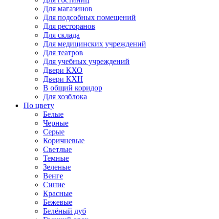
Для магазинов
Для подсобных помещений
Для ресторанов
Для склада
Для медицинских учреждений
Для театров
Для учебных учреждений
Двери КХО
Двери КХН
В общий коридор
Для хозблока
По цвету
Белые
Черные
Серые
Коричневые
Светлые
Темные
Зеленые
Венге
Синие
Красные
Бежевые
Белёный дуб