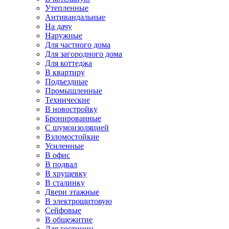
Утепленные
Антивандальные
На дачу
Наружные
Для частного дома
Для загородного дома
Для коттеджа
В квартиру
Подъездные
Промышленные
Технические
В новостройку
Бронированные
С шумоизоляцией
Взломостойкие
Усиленные
В офис
В подвал
В хрущевку
В сталинку
Двери этажные
В электрощитовую
Сейфовые
В общежитие
Для гостиниц