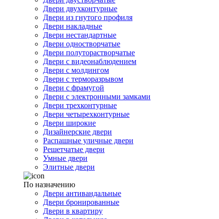
Двери двухконтурные
Двери из гнутого профиля
Двери накладные
Двери нестандартные
Двери одностворчатые
Двери полуторастворчатые
Двери с видеонаблюдением
Двери с молдингом
Двери с терморазрывом
Двери с фрамугой
Двери с электронными замками
Двери трехконтурные
Двери четырехконтурные
Двери широкие
Дизайнерские двери
Распашные уличные двери
Решетчатые двери
Умные двери
Элитные двери
По назначению
Двери антивандальные
Двери бронированные
Двери в квартиру