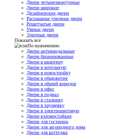
Двери четырехконтурные
Двери широкие
Дизайнерские двери
Распашные уличные двери
Решетчатые двери
Умные двери
Элитные двери
Показать все
По назначению
Двери антивандальные
Двери бронированные
Двери в квартиру
Двери в котельную
Двери в новостройку
Двери в общежитие
Двери в общий коридор
Двери в офис
Двери в подвал
Двери в сталинку
Двери в хрущевку
Двери в электрощитовую
Двери взломостойкие
Двери для гостиниц
Двери для загородного дома
Двери для коттеджа