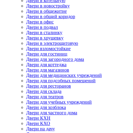
Двери в котельную
Двери в новостройку
Двери в общежитие
Двери в общий коридор
Двери в офис
Двери в подвал
Двери в сталинку
Двери в хрущевку
Двери в электрощитовую
Двери взломостойкие
Двери для гостиниц
Двери для загородного дома
Двери для коттеджа
Двери для магазинов
Двери для медицинских учреждений
Двери для подсобных помещений
Двери для ресторанов
Двери для склада
Двери для театров
Двери для учебных учреждений
Двери для хозблока
Двери для частного дома
Двери КХН
Двери КХО
Двери на дачу