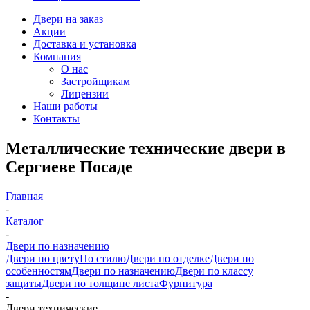
Двери на заказ
Акции
Доставка и установка
Компания
О нас
Застройщикам
Лицензии
Наши работы
Контакты
Металлические технические двери в
Сергиеве Посаде
Главная
-
Каталог
-
Двери по назначению
Двери по цвету
По стилю
Двери по отделке
Двери по
особенностям
Двери по назначению
Двери по классу
защиты
Двери по толщине листа
Фурнитура
-
Двери технические