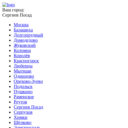
Ваш город:
Сергиев Посад
Москва
Балашиха
Долгопрудный
Домодедово
Жуковский
Коломна
Королёв
Красногорск
Люберцы
Мытищи
Одинцово
Орехово-Зуево
Подольск
Пушкино
Раменское
Реутов
Сергиев Посад
Серпухов
Химки
Щёлково
Электросталь