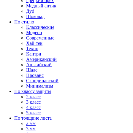
Грецкий орех
Медный антик
Дуб
Шоколад
По стилю
Классические
Модерн
Современные
Хай-тек
Техно
Кантри
Американский
Английский
Шале
Прованс
Скандинавский
Минимализм
По классу защиты
2 класс
3 класс
4 класс
5 класс
По толщине листа
2 мм
3 мм