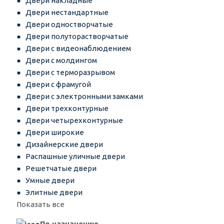
Двери накладные
Двери нестандартные
Двери одностворчатые
Двери полуторастворчатые
Двери с видеонаблюдением
Двери с молдингом
Двери с терморазрывом
Двери с фрамугой
Двери с электронными замками
Двери трехконтурные
Двери четырехконтурные
Двери широкие
Дизайнерские двери
Распашные уличные двери
Решетчатые двери
Умные двери
Элитные двери
Показать все
По назначению