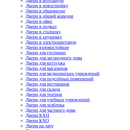
Двери в котельную
Двери в новостройку
Двери в общежитие
Двери в общий коридор
Двери в офис
Двери в подвал
Двери в сталинку
Двери в хрущевку
Двери в электрощитовую
Двери взломостойкие
Двери для гостиниц
Двери для загородного дома
Двери для коттеджа
Двери для магазинов
Двери для медицинских учреждений
Двери для подсобных помещений
Двери для ресторанов
Двери для склада
Двери для театров
Двери для учебных учреждений
Двери для хозблока
Двери для частного дома
Двери КХН
Двери КХО
Двери на дачу