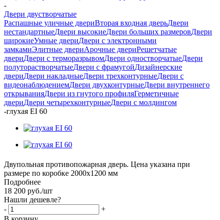
-
Двери двустворчатые
Распашные уличные двери
Вторая входная дверь
Двери
нестандартные
Двери высокие
Двери больших размеров
Двери
широкие
Умные двери
Двери с электронными
замками
Элитные двери
Арочные двери
Решетчатые
двери
Двери с терморазрывом
Двери одностворчатые
Двери
полуторастворчатые
Двери с фрамугой
Дизайнерские
двери
Двери накладные
Двери трехконтурные
Двери с
видеонаблюдением
Двери двухконтурные
Двери внутреннего
открывания
Двери из гнутого профиля
Герметичные
двери
Двери четырехконтурные
Двери с молдингом
-
глухая EI 60
Двупольная противопожарная дверь. Цена указана при
размере по коробке 2000х1200 мм
Подробнее
18 200
руб.
/шт
Нашли дешевле?
-
+
В корзину