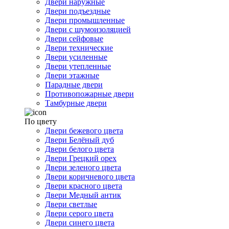
Двери наружные
Двери подъездные
Двери промышленные
Двери с шумоизоляцией
Двери сейфовые
Двери технические
Двери усиленные
Двери утепленные
Двери этажные
Парадные двери
Противопожарные двери
Тамбурные двери
По цвету
Двери бежевого цвета
Двери Белёный дуб
Двери белого цвета
Двери Грецкий орех
Двери зеленого цвета
Двери коричневого цвета
Двери красного цвета
Двери Медный антик
Двери светлые
Двери серого цвета
Двери синего цвета