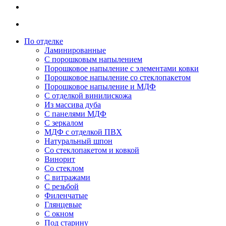
По отделке
Ламинированные
С порошковым напылением
Порошковое напыление с элементами ковки
Порошковое напыление со стеклопакетом
Порошковое напыление и МДФ
С отделкой винилискожа
Из массива дуба
С панелями МДФ
С зеркалом
МДФ с отделкой ПВХ
Натуральный шпон
Со стеклопакетом и ковкой
Винорит
Со стеклом
С витражами
С резьбой
Филенчатые
Глянцевые
С окном
Под старину