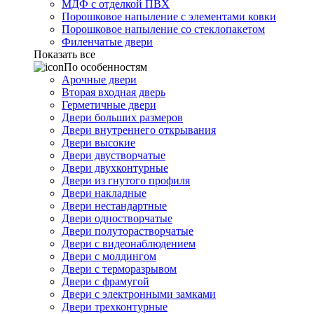
МДФ с отделкой ПВХ
Порошковое напыление с элементами ковки
Порошковое напыление со стеклопакетом
Филенчатые двери
Показать все
По особенностям
Арочные двери
Вторая входная дверь
Герметичные двери
Двери больших размеров
Двери внутреннего открывания
Двери высокие
Двери двустворчатые
Двери двухконтурные
Двери из гнутого профиля
Двери накладные
Двери нестандартные
Двери одностворчатые
Двери полуторастворчатые
Двери с видеонаблюдением
Двери с молдингом
Двери с терморазрывом
Двери с фрамугой
Двери с электронными замками
Двери трехконтурные