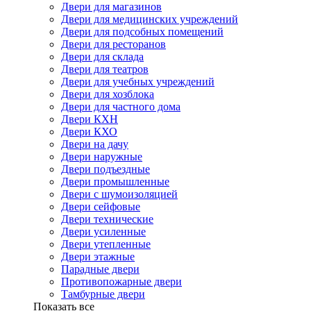
Двери для магазинов
Двери для медицинских учреждений
Двери для подсобных помещений
Двери для ресторанов
Двери для склада
Двери для театров
Двери для учебных учреждений
Двери для хозблока
Двери для частного дома
Двери КХН
Двери КХО
Двери на дачу
Двери наружные
Двери подъездные
Двери промышленные
Двери с шумоизоляцией
Двери сейфовые
Двери технические
Двери усиленные
Двери утепленные
Двери этажные
Парадные двери
Противопожарные двери
Тамбурные двери
Показать все