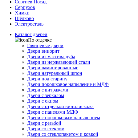
Сергиев Посад
Серпухов
Химки
Щёлково
Электросталь
Каталог дверей
По отделке
Глянцевые двери
Двери винорит
Двери из массива дуба
Двери из нержавеющей стали
Двери ламинированные
Двери натуральный шпон
Двери под старину
Двери порошковое напыление и МДФ
Двери с витражами
Двери с зеркалом
Двери с окном
Двери с отделкой винилискожа
Двери с панелями МДФ
Двери с порошковым напылением
Двери с резьбой
Двери со стеклом
Двери со стеклопакетом и ковкой