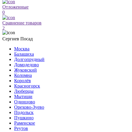
Отложенные
0
Сравнение товаров
2
Сергиев Посад
Москва
Балашиха
Долгопрудный
Домодедово
Жуковский
Коломна
Королёв
Красногорск
Люберцы
Мытищи
Одинцово
Орехово-Зуево
Подольск
Пушкино
Раменское
Реутов