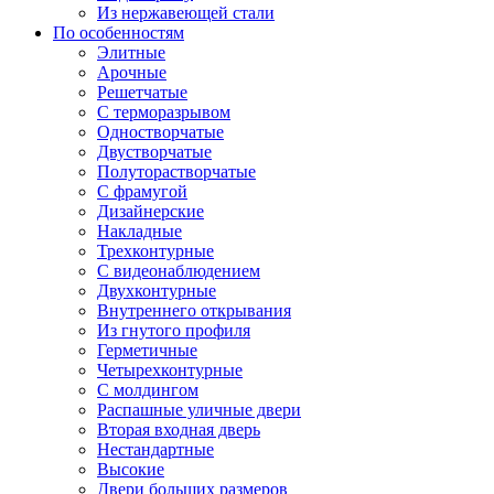
Из нержавеющей стали
По особенностям
Элитные
Арочные
Решетчатые
С терморазрывом
Одностворчатые
Двустворчатые
Полуторастворчатые
С фрамугой
Дизайнерские
Накладные
Трехконтурные
С видеонаблюдением
Двухконтурные
Внутреннего открывания
Из гнутого профиля
Герметичные
Четырехконтурные
С молдингом
Распашные уличные двери
Вторая входная дверь
Нестандартные
Высокие
Двери больших размеров