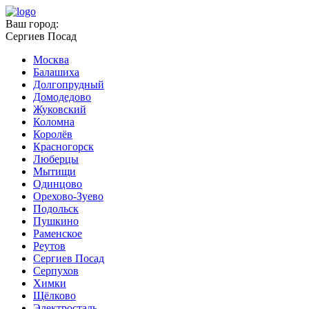
Ваш город:
Сергиев Посад
Москва
Балашиха
Долгопрудный
Домодедово
Жуковский
Коломна
Королёв
Красногорск
Люберцы
Мытищи
Одинцово
Орехово-Зуево
Подольск
Пушкино
Раменское
Реутов
Сергиев Посад
Серпухов
Химки
Щёлково
Электросталь