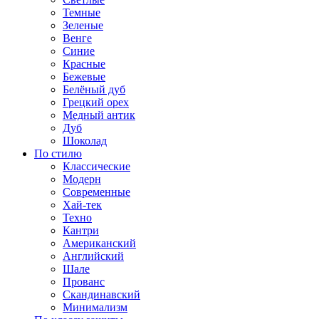
Темные
Зеленые
Венге
Синие
Красные
Бежевые
Белёный дуб
Грецкий орех
Медный антик
Дуб
Шоколад
По стилю
Классические
Модерн
Современные
Хай-тек
Техно
Кантри
Американский
Английский
Шале
Прованс
Скандинавский
Минимализм