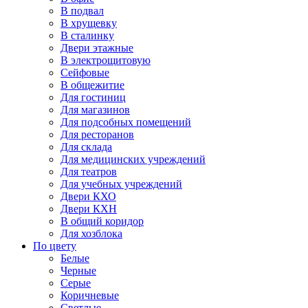
В подвал
В хрущевку
В сталинку
Двери этажные
В электрощитовую
Сейфовые
В общежитие
Для гостиниц
Для магазинов
Для подсобных помещений
Для ресторанов
Для склада
Для медицинских учреждений
Для театров
Для учебных учреждений
Двери КХО
Двери КХН
В общий коридор
Для хозблока
По цвету
Белые
Черные
Серые
Коричневые
Светлые