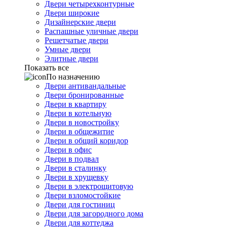
Двери четырехконтурные
Двери широкие
Дизайнерские двери
Распашные уличные двери
Решетчатые двери
Умные двери
Элитные двери
Показать все
По назначению
Двери антивандальные
Двери бронированные
Двери в квартиру
Двери в котельную
Двери в новостройку
Двери в общежитие
Двери в общий коридор
Двери в офис
Двери в подвал
Двери в сталинку
Двери в хрущевку
Двери в электрощитовую
Двери взломостойкие
Двери для гостиниц
Двери для загородного дома
Двери для коттеджа