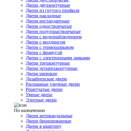
Двери двухконтурные
Двери из гнутого профиля
Двери накладные
Двери нестандартные
Двери одностворчатые
Двери полуторастворчатые
Двери с видеонаблюдением
Двери с молдингом
Двери с терморазрывом
Двери с фрамугой
Двери с электронными замками
Двери трехконтурные
Двери четырехконтурные
Двери широкие
Дизайнерские двери
Распашные уличные двери
Решетчатые двери
Умные двери
Элитные двери
По назначению
Двери антивандальные
Двери бронированные
Двери в квартиру