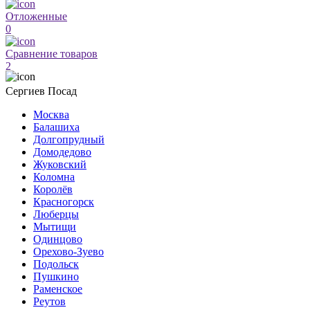
Отложенные
0
Сравнение товаров
2
Сергиев Посад
Москва
Балашиха
Долгопрудный
Домодедово
Жуковский
Коломна
Королёв
Красногорск
Люберцы
Мытищи
Одинцово
Орехово-Зуево
Подольск
Пушкино
Раменское
Реутов