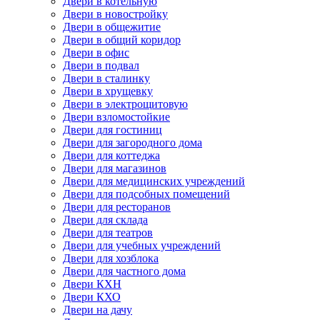
Двери в котельную
Двери в новостройку
Двери в общежитие
Двери в общий коридор
Двери в офис
Двери в подвал
Двери в сталинку
Двери в хрущевку
Двери в электрощитовую
Двери взломостойкие
Двери для гостиниц
Двери для загородного дома
Двери для коттеджа
Двери для магазинов
Двери для медицинских учреждений
Двери для подсобных помещений
Двери для ресторанов
Двери для склада
Двери для театров
Двери для учебных учреждений
Двери для хозблока
Двери для частного дома
Двери КХН
Двери КХО
Двери на дачу