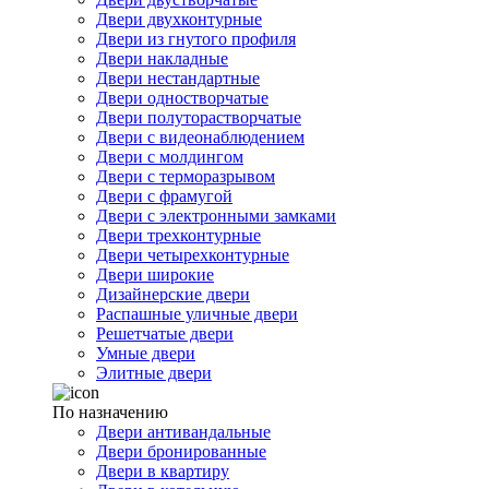
Двери двухконтурные
Двери из гнутого профиля
Двери накладные
Двери нестандартные
Двери одностворчатые
Двери полуторастворчатые
Двери с видеонаблюдением
Двери с молдингом
Двери с терморазрывом
Двери с фрамугой
Двери с электронными замками
Двери трехконтурные
Двери четырехконтурные
Двери широкие
Дизайнерские двери
Распашные уличные двери
Решетчатые двери
Умные двери
Элитные двери
По назначению
Двери антивандальные
Двери бронированные
Двери в квартиру