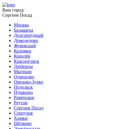
Ваш город:
Сергиев Посад
Москва
Балашиха
Долгопрудный
Домодедово
Жуковский
Коломна
Королёв
Красногорск
Люберцы
Мытищи
Одинцово
Орехово-Зуево
Подольск
Пушкино
Раменское
Реутов
Сергиев Посад
Серпухов
Химки
Щёлково
Электросталь