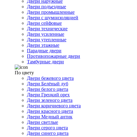
Двери наружные
Двери подъездные
Двери промышленные
Двери с шумоизоляцией
Двери сейфовые
Двери технические
Двери усиленные
Двери утепленные
Двери этажные
Парадные двери
Противопожарные двери
Тамбурные двери
По цвету
Двери бежевого цвета
Двери Белёный дуб
Двери белого цвета
Двери Грецкий орех
Двери зеленого цвета
Двери коричневого цвета
Двери красного цвета
Двери Медный антик
Двери светлые
Двери серого цвета
Двери синего цвета