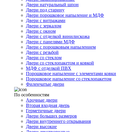
Двери натуральный шпон
Двери под старину
Двери порошковое напыление и МДФ
Двери с витражами
Двери с зеркалом
Двери с окном
Двери с отделкой винилискожа
Двери с панелями МДФ
Двери с порошковым напылением
Двери с резьбой
Двери со стеклом
Двери со стеклопакетом и ковкой
МДФ с отделкой ПВХ
Порошковое напыление с элементами ковки
Порошковое напыление со стеклопакетом
Филенчатые двери
По особенностям
Арочные двери
Вторая входная дверь
Герметичные двери
Двери больших размеров
Двери внутреннего открывания
Двери высокие
Двери двустворчатые