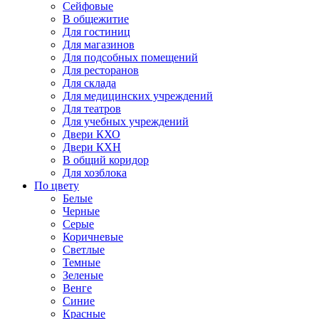
Сейфовые
В общежитие
Для гостиниц
Для магазинов
Для подсобных помещений
Для ресторанов
Для склада
Для медицинских учреждений
Для театров
Для учебных учреждений
Двери КХО
Двери КХН
В общий коридор
Для хозблока
По цвету
Белые
Черные
Серые
Коричневые
Светлые
Темные
Зеленые
Венге
Синие
Красные