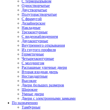
С терморазрывом
Одностворчатые
Двустворчатые
Полуторастворчатые
С фрамугой
Дизайнерские
Накладные
Трехконтурные
С видеонаблюдением
Двухконтурные
Внутреннего открывания
Из гнутого профиля
Герметичные
Четырехконтурные
С молдингом
Распашные уличные двери
Вторая входная дверь
Нестандартные
Высокие
Двери больших размеров
Широкие
Умные двери
Двери с электронными замками
По назначению
Тамбурные