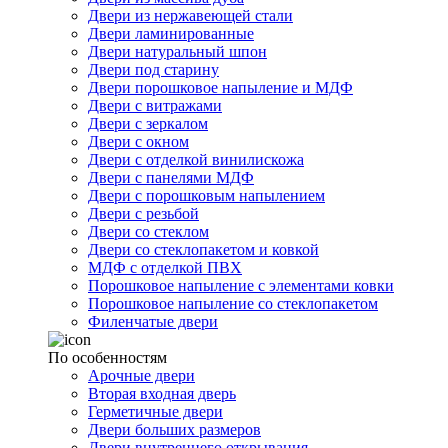
Двери из нержавеющей стали
Двери ламинированные
Двери натуральный шпон
Двери под старину
Двери порошковое напыление и МДФ
Двери с витражами
Двери с зеркалом
Двери с окном
Двери с отделкой винилискожа
Двери с панелями МДФ
Двери с порошковым напылением
Двери с резьбой
Двери со стеклом
Двери со стеклопакетом и ковкой
МДФ с отделкой ПВХ
Порошковое напыление с элементами ковки
Порошковое напыление со стеклопакетом
Филенчатые двери
По особенностям
Арочные двери
Вторая входная дверь
Герметичные двери
Двери больших размеров
Двери внутреннего открывания