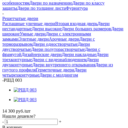
особенностям
Двери по назначению
Двери по классу
защиты
Двери по толщине листа
Фурнитура
-
Решетчатые двери
Распашные уличные двери
Вторая входная дверь
Двери
нестандартные
Двери высокие
Двери больших размеров
Двери
широкие
Умные двери
Двери с электронными
замками
Элитные двери
Арочные двери
Двери с
терморазрывом
Двери одностворчатые
Двери
двустворчатые
Двери полуторастворчатые
Двери с
фрамугой
Дизайнерские двери
Двери накладные
Двери
трехконтурные
Двери с видеонаблюдением
Двери
двухконтурные
Двери внутреннего открывания
Двери из
гнутого профиля
Герметичные двери
Двери
четырехконтурные
Двери с молдингом
-
РШД 003
14 300
руб.
/шт
Нашли дешевле?
-
+
В корзину