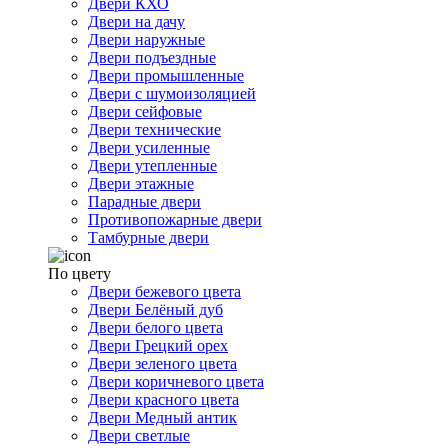
Двери КХО
Двери на дачу
Двери наружные
Двери подъездные
Двери промышленные
Двери с шумоизоляцией
Двери сейфовые
Двери технические
Двери усиленные
Двери утепленные
Двери этажные
Парадные двери
Противопожарные двери
Тамбурные двери
По цвету
Двери бежевого цвета
Двери Белёный дуб
Двери белого цвета
Двери Грецкий орех
Двери зеленого цвета
Двери коричневого цвета
Двери красного цвета
Двери Медный антик
Двери светлые