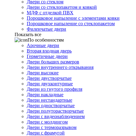
Двери со стеклом
Двери со стеклопакетом и ковкой
МДФ с отделкой ПВХ
Порошковое напыление с элементами ковки
Порошковое напыление со стеклопакетом
Филенчатые двери
Показать все
По особенностям
Арочные двери
Вторая входная дверь
Герметичные двери
Двери больших размеров
Двери внутреннего открывания
Двери высокие
Двери двустворчатые
Двери двухконтурные
Двери из гнутого профиля
Двери накладные
Двери нестандартные
Двери одностворчатые
Двери полуторастворчатые
Двери с видеонаблюдением
Двери с молдингом
Двери с терморазрывом
Двери с фрамугой