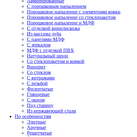
Ламинированные
С порошковым напылением
Порошковое напыление с элементами ковки
Порошковое напыление со стеклопакетом
Порошковое напыление и МДФ
С отделкой винилискожа
Из массива дуба
С панелями МДФ
С зеркалом
МДФ с отделкой ПВХ
Натуральный шпон
Со стеклопакетом и ковкой
Винорит
Со стеклом
С витражами
С резьбой
Филенчатые
Глянцевые
С окном
Под старину
Из нержавеющей стали
По особенностям
Элитные
Арочные
Решетчатые