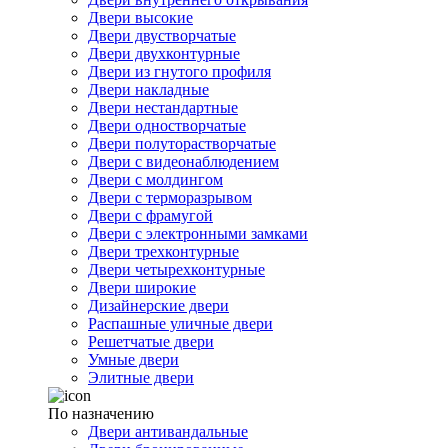
Двери высокие
Двери двустворчатые
Двери двухконтурные
Двери из гнутого профиля
Двери накладные
Двери нестандартные
Двери одностворчатые
Двери полуторастворчатые
Двери с видеонаблюдением
Двери с молдингом
Двери с терморазрывом
Двери с фрамугой
Двери с электронными замками
Двери трехконтурные
Двери четырехконтурные
Двери широкие
Дизайнерские двери
Распашные уличные двери
Решетчатые двери
Умные двери
Элитные двери
По назначению
Двери антивандальные