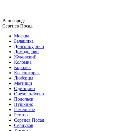
Ваш город:
Сергиев Посад
Москва
Балашиха
Долгопрудный
Домодедово
Жуковский
Коломна
Королёв
Красногорск
Люберцы
Мытищи
Одинцово
Орехово-Зуево
Подольск
Пушкино
Раменское
Реутов
Сергиев Посад
Серпухов
Химки