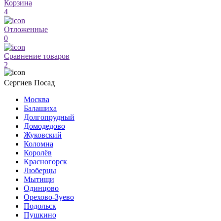
Корзина
4
Отложенные
0
Сравнение товаров
2
Сергиев Посад
Москва
Балашиха
Долгопрудный
Домодедово
Жуковский
Коломна
Королёв
Красногорск
Люберцы
Мытищи
Одинцово
Орехово-Зуево
Подольск
Пушкино