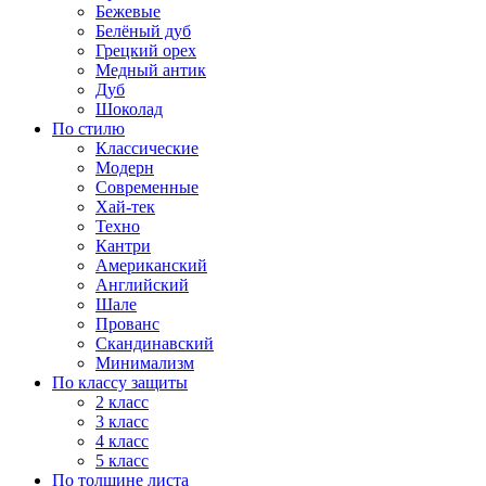
Бежевые
Белёный дуб
Грецкий орех
Медный антик
Дуб
Шоколад
По стилю
Классические
Модерн
Современные
Хай-тек
Техно
Кантри
Американский
Английский
Шале
Прованс
Скандинавский
Минимализм
По классу защиты
2 класс
3 класс
4 класс
5 класс
По толщине листа