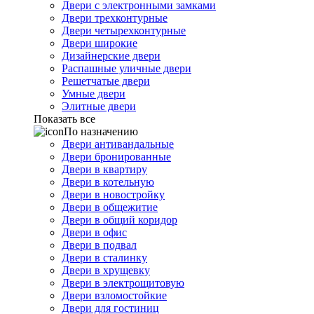
Двери с электронными замками
Двери трехконтурные
Двери четырехконтурные
Двери широкие
Дизайнерские двери
Распашные уличные двери
Решетчатые двери
Умные двери
Элитные двери
Показать все
По назначению
Двери антивандальные
Двери бронированные
Двери в квартиру
Двери в котельную
Двери в новостройку
Двери в общежитие
Двери в общий коридор
Двери в офис
Двери в подвал
Двери в сталинку
Двери в хрущевку
Двери в электрощитовую
Двери взломостойкие
Двери для гостиниц