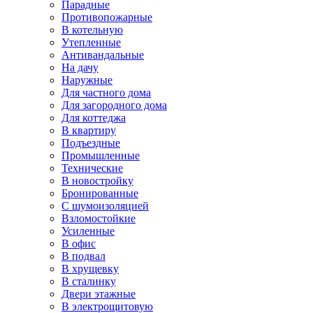
Парадные
Противопожарные
В котельную
Утепленные
Антивандальные
На дачу
Наружные
Для частного дома
Для загородного дома
Для коттеджа
В квартиру
Подъездные
Промышленные
Технические
В новостройку
Бронированные
С шумоизоляцией
Взломостойкие
Усиленные
В офис
В подвал
В хрущевку
В сталинку
Двери этажные
В электрощитовую