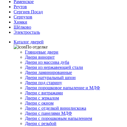
Раменское
Реутов
Сергиев Посад
Серпухов
Химки
Щёлково
Электросталь
Каталог дверей
По отделке
Глянцевые двери
Двери винорит
Двери из массива дуба
Двери из нержавеющей стали
Двери ламинированные
Двери натуральный шпон
Двери под старину
Двери порошковое напыление и МДФ
Двери с витражами
Двери с зеркалом
Двери с окном
Двери с отделкой винилискожа
Двери с панелями МДФ
Двери с порошковым напылением
Двери с резьбой