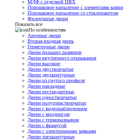
МДФ с отделкой ПВХ
Порошковое напыление с элементами ковки
Порошковое напыление со стеклопакетом
Филенчатые двери
Показать все
По особенностям
Арочные двери
Вторая входная дверь
Герметичные двери
Двери больших размеров
Двери внутреннего открывания
Двери высокие
Двери двустворчатые
Двери двухконтурные
Двери из гнутого профиля
Двери накладные
Двери нестандартные
Двери одностворчатые
Двери полуторастворчатые
Двери с видеонаблюдением
Двери с молдингом
Двери с терморазрывом
Двери с фрамугой
Двери с электронными замками
Двери трехконтурные