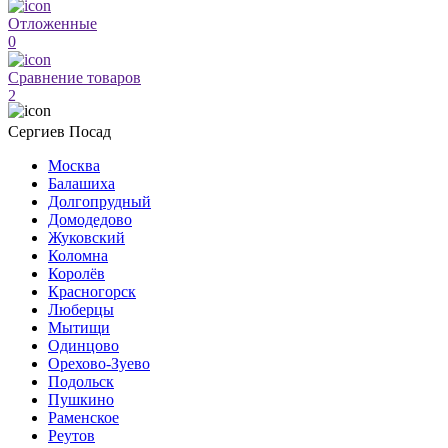
Отложенные
0
Сравнение товаров
2
Сергиев Посад
Москва
Балашиха
Долгопрудный
Домодедово
Жуковский
Коломна
Королёв
Красногорск
Люберцы
Мытищи
Одинцово
Орехово-Зуево
Подольск
Пушкино
Раменское
Реутов