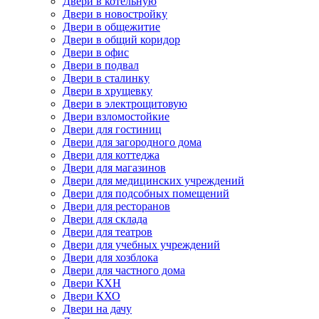
Двери в котельную
Двери в новостройку
Двери в общежитие
Двери в общий коридор
Двери в офис
Двери в подвал
Двери в сталинку
Двери в хрущевку
Двери в электрощитовую
Двери взломостойкие
Двери для гостиниц
Двери для загородного дома
Двери для коттеджа
Двери для магазинов
Двери для медицинских учреждений
Двери для подсобных помещений
Двери для ресторанов
Двери для склада
Двери для театров
Двери для учебных учреждений
Двери для хозблока
Двери для частного дома
Двери КХН
Двери КХО
Двери на дачу