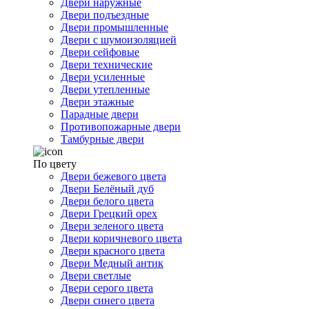
Двери наружные
Двери подъездные
Двери промышленные
Двери с шумоизоляцией
Двери сейфовые
Двери технические
Двери усиленные
Двери утепленные
Двери этажные
Парадные двери
Противопожарные двери
Тамбурные двери
По цвету
Двери бежевого цвета
Двери Белёный дуб
Двери белого цвета
Двери Грецкий орех
Двери зеленого цвета
Двери коричневого цвета
Двери красного цвета
Двери Медный антик
Двери светлые
Двери серого цвета
Двери синего цвета