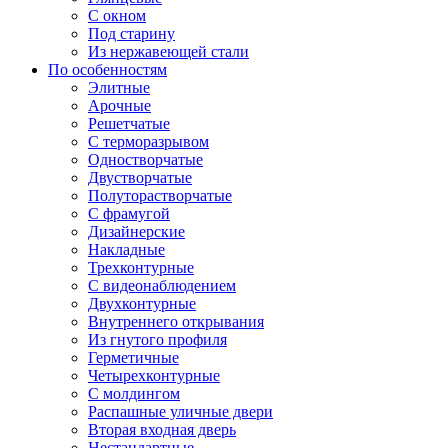
С окном
Под старину
Из нержавеющей стали
По особенностям
Элитные
Арочные
Решетчатые
С терморазрывом
Одностворчатые
Двустворчатые
Полуторастворчатые
С фрамугой
Дизайнерские
Накладные
Трехконтурные
С видеонаблюдением
Двухконтурные
Внутреннего открывания
Из гнутого профиля
Герметичные
Четырехконтурные
С молдингом
Распашные уличные двери
Вторая входная дверь
Нестандартные