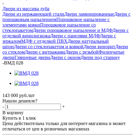
-
Двери из массива дуба
Двери из нержавеющей стали
Двери ламинированные
Двери с
порошковым напылением
Порошковое напыление с
элементами ковки
Порошковое напыление со
стеклопакетом
Двери порошковое напыление и МДФ
Двери с
отделкой винилискожа
Двери с панелями МДФ
Двери с
зеркалом
МДФ с отделкой ПВХ
Двери натуральный
шпон
Двери со стеклопакетом и ковкой
Двери винорит
Двери
со стеклом
Двери с витражами
Двери с резьбой
Филенчатые
двери
Глянцевые двери
Двери с окном
Двери под старину
-
ВМД 028
143 000
руб.
/шт
Нашли дешевле?
-
+
В корзину
Купить в 1 клик
Цена действительна только для интернет-магазина и может
отличаться от цен в розничных магазинах