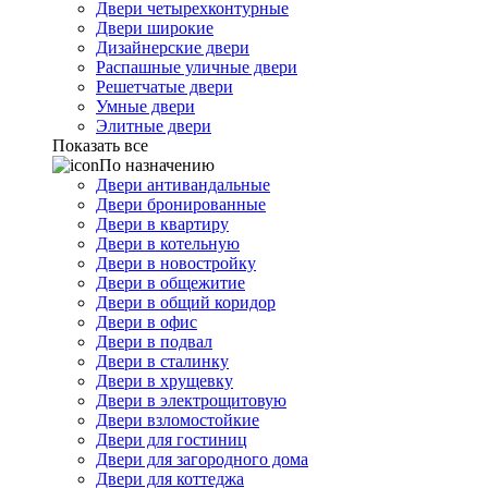
Двери четырехконтурные
Двери широкие
Дизайнерские двери
Распашные уличные двери
Решетчатые двери
Умные двери
Элитные двери
Показать все
По назначению
Двери антивандальные
Двери бронированные
Двери в квартиру
Двери в котельную
Двери в новостройку
Двери в общежитие
Двери в общий коридор
Двери в офис
Двери в подвал
Двери в сталинку
Двери в хрущевку
Двери в электрощитовую
Двери взломостойкие
Двери для гостиниц
Двери для загородного дома
Двери для коттеджа