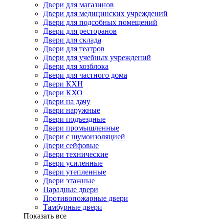
Двери для магазинов
Двери для медицинских учреждений
Двери для подсобных помещений
Двери для ресторанов
Двери для склада
Двери для театров
Двери для учебных учреждений
Двери для хозблока
Двери для частного дома
Двери КХН
Двери КХО
Двери на дачу
Двери наружные
Двери подъездные
Двери промышленные
Двери с шумоизоляцией
Двери сейфовые
Двери технические
Двери усиленные
Двери утепленные
Двери этажные
Парадные двери
Противопожарные двери
Тамбурные двери
Показать все