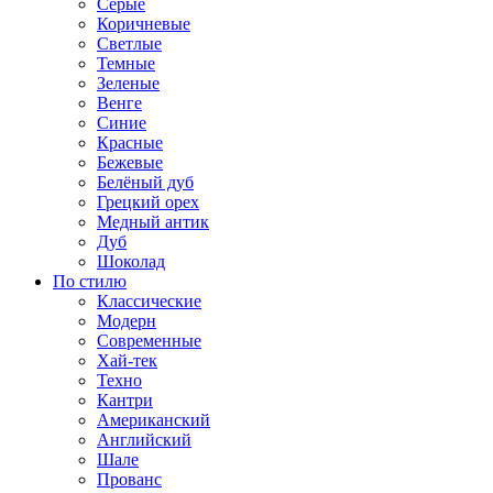
Серые
Коричневые
Светлые
Темные
Зеленые
Венге
Синие
Красные
Бежевые
Белёный дуб
Грецкий орех
Медный антик
Дуб
Шоколад
По стилю
Классические
Модерн
Современные
Хай-тек
Техно
Кантри
Американский
Английский
Шале
Прованс