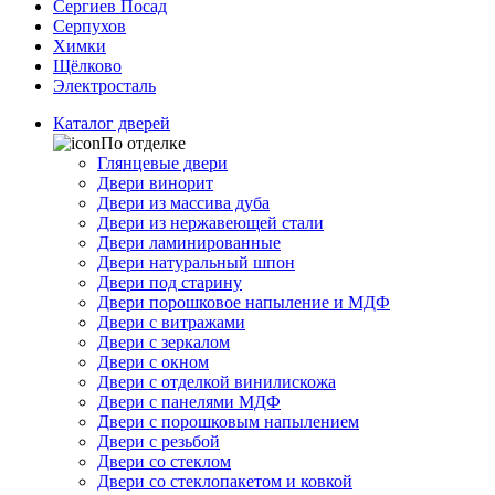
Сергиев Посад
Серпухов
Химки
Щёлково
Электросталь
Каталог дверей
По отделке
Глянцевые двери
Двери винорит
Двери из массива дуба
Двери из нержавеющей стали
Двери ламинированные
Двери натуральный шпон
Двери под старину
Двери порошковое напыление и МДФ
Двери с витражами
Двери с зеркалом
Двери с окном
Двери с отделкой винилискожа
Двери с панелями МДФ
Двери с порошковым напылением
Двери с резьбой
Двери со стеклом
Двери со стеклопакетом и ковкой