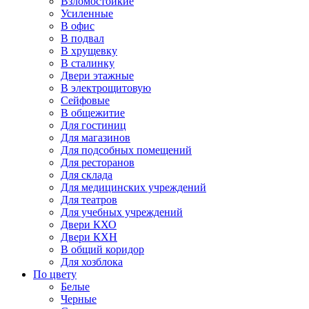
Взломостойкие
Усиленные
В офис
В подвал
В хрущевку
В сталинку
Двери этажные
В электрощитовую
Сейфовые
В общежитие
Для гостиниц
Для магазинов
Для подсобных помещений
Для ресторанов
Для склада
Для медицинских учреждений
Для театров
Для учебных учреждений
Двери КХО
Двери КХН
В общий коридор
Для хозблока
По цвету
Белые
Черные