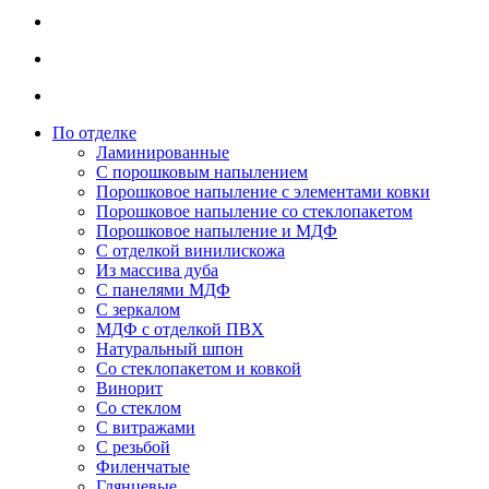
По отделке
Ламинированные
С порошковым напылением
Порошковое напыление с элементами ковки
Порошковое напыление со стеклопакетом
Порошковое напыление и МДФ
С отделкой винилискожа
Из массива дуба
С панелями МДФ
С зеркалом
МДФ с отделкой ПВХ
Натуральный шпон
Со стеклопакетом и ковкой
Винорит
Со стеклом
С витражами
С резьбой
Филенчатые
Глянцевые