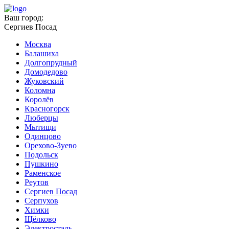
Ваш город:
Сергиев Посад
Москва
Балашиха
Долгопрудный
Домодедово
Жуковский
Коломна
Королёв
Красногорск
Люберцы
Мытищи
Одинцово
Орехово-Зуево
Подольск
Пушкино
Раменское
Реутов
Сергиев Посад
Серпухов
Химки
Щёлково
Электросталь