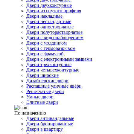
Двери двухконтурные
Двери из гнутого профиля
Двери накладные
Двери нестандартные
Двери одностворчатые
Двери полуторастворчатые
Двери с видеонаблюдением
Двери с молдингом
Двери с терморазрывом
Двери с фрамугой
Двери с электронными замками
Двери трехконтурные
Двери четырехконтурные
Двери широкие
Дизайнерские двери
Распашные уличные двери
Решетчатые двери
Умные двери
Элитные двери
По назначению
Двери антивандальные
Двери бронированные
Двери в квартиру