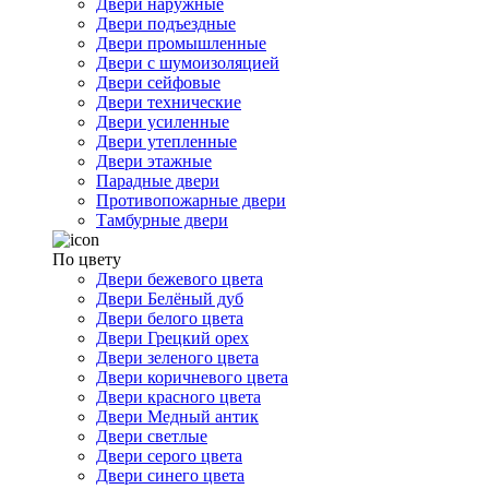
Двери наружные
Двери подъездные
Двери промышленные
Двери с шумоизоляцией
Двери сейфовые
Двери технические
Двери усиленные
Двери утепленные
Двери этажные
Парадные двери
Противопожарные двери
Тамбурные двери
По цвету
Двери бежевого цвета
Двери Белёный дуб
Двери белого цвета
Двери Грецкий орех
Двери зеленого цвета
Двери коричневого цвета
Двери красного цвета
Двери Медный антик
Двери светлые
Двери серого цвета
Двери синего цвета