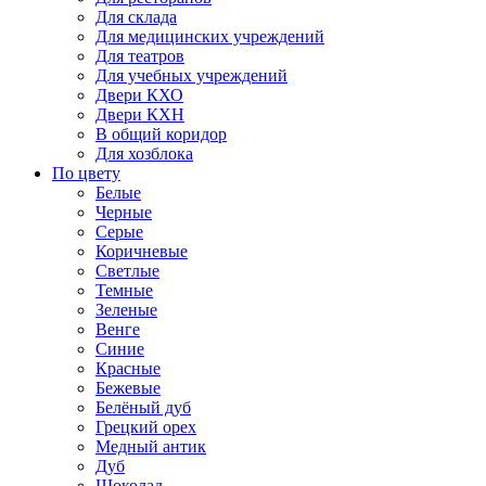
Для склада
Для медицинских учреждений
Для театров
Для учебных учреждений
Двери КХО
Двери КХН
В общий коридор
Для хозблока
По цвету
Белые
Черные
Серые
Коричневые
Светлые
Темные
Зеленые
Венге
Синие
Красные
Бежевые
Белёный дуб
Грецкий орех
Медный антик
Дуб
Шоколад