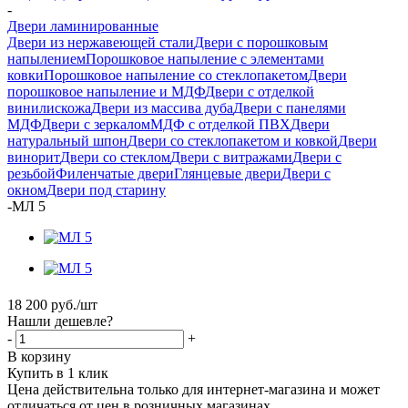
-
Двери ламинированные
Двери из нержавеющей стали
Двери с порошковым
напылением
Порошковое напыление с элементами
ковки
Порошковое напыление со стеклопакетом
Двери
порошковое напыление и МДФ
Двери с отделкой
винилискожа
Двери из массива дуба
Двери с панелями
МДФ
Двери с зеркалом
МДФ с отделкой ПВХ
Двери
натуральный шпон
Двери со стеклопакетом и ковкой
Двери
винорит
Двери со стеклом
Двери с витражами
Двери с
резьбой
Филенчатые двери
Глянцевые двери
Двери с
окном
Двери под старину
-
МЛ 5
18 200
руб.
/шт
Нашли дешевле?
-
+
В корзину
Купить в 1 клик
Цена действительна только для интернет-магазина и может
отличаться от цен в розничных магазинах