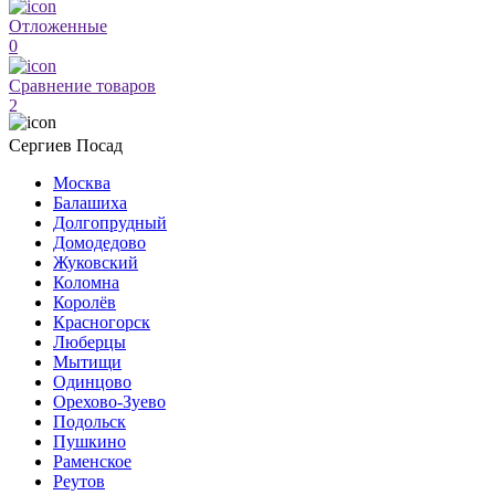
Отложенные
0
Сравнение товаров
2
Сергиев Посад
Москва
Балашиха
Долгопрудный
Домодедово
Жуковский
Коломна
Королёв
Красногорск
Люберцы
Мытищи
Одинцово
Орехово-Зуево
Подольск
Пушкино
Раменское
Реутов