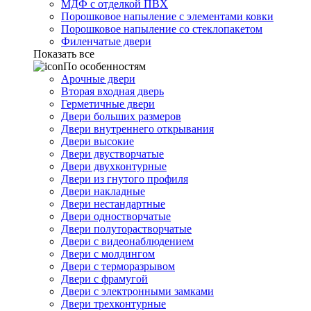
МДФ с отделкой ПВХ
Порошковое напыление с элементами ковки
Порошковое напыление со стеклопакетом
Филенчатые двери
Показать все
По особенностям
Арочные двери
Вторая входная дверь
Герметичные двери
Двери больших размеров
Двери внутреннего открывания
Двери высокие
Двери двустворчатые
Двери двухконтурные
Двери из гнутого профиля
Двери накладные
Двери нестандартные
Двери одностворчатые
Двери полуторастворчатые
Двери с видеонаблюдением
Двери с молдингом
Двери с терморазрывом
Двери с фрамугой
Двери с электронными замками
Двери трехконтурные