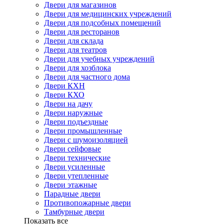
Двери для магазинов
Двери для медицинских учреждений
Двери для подсобных помещений
Двери для ресторанов
Двери для склада
Двери для театров
Двери для учебных учреждений
Двери для хозблока
Двери для частного дома
Двери КХН
Двери КХО
Двери на дачу
Двери наружные
Двери подъездные
Двери промышленные
Двери с шумоизоляцией
Двери сейфовые
Двери технические
Двери усиленные
Двери утепленные
Двери этажные
Парадные двери
Противопожарные двери
Тамбурные двери
Показать все