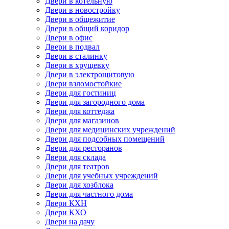
Двери в котельную
Двери в новостройку
Двери в общежитие
Двери в общий коридор
Двери в офис
Двери в подвал
Двери в сталинку
Двери в хрущевку
Двери в электрощитовую
Двери взломостойкие
Двери для гостиниц
Двери для загородного дома
Двери для коттеджа
Двери для магазинов
Двери для медицинских учреждений
Двери для подсобных помещений
Двери для ресторанов
Двери для склада
Двери для театров
Двери для учебных учреждений
Двери для хозблока
Двери для частного дома
Двери КХН
Двери КХО
Двери на дачу