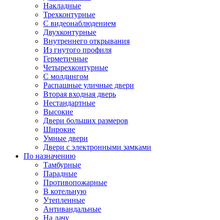
Накладные
Трехконтурные
С видеонаблюдением
Двухконтурные
Внутреннего открывания
Из гнутого профиля
Герметичные
Четырехконтурные
С молдингом
Распашные уличные двери
Вторая входная дверь
Нестандартные
Высокие
Двери больших размеров
Широкие
Умные двери
Двери с электронными замками
По назначению
Тамбурные
Парадные
Противопожарные
В котельную
Утепленные
Антивандальные
На дачу