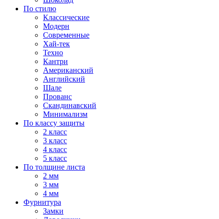
По стилю
Классические
Модерн
Современные
Хай-тек
Техно
Кантри
Американский
Английский
Шале
Прованс
Скандинавский
Минимализм
По классу защиты
2 класс
3 класс
4 класс
5 класс
По толщине листа
2 мм
3 мм
4 мм
Фурнитура
Замки