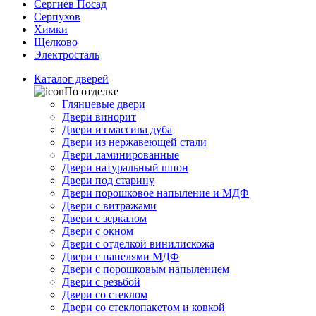
Сергиев Посад
Серпухов
Химки
Щёлково
Электросталь
Каталог дверей
По отделке
Глянцевые двери
Двери винорит
Двери из массива дуба
Двери из нержавеющей стали
Двери ламинированные
Двери натуральный шпон
Двери под старину
Двери порошковое напыление и МДФ
Двери с витражами
Двери с зеркалом
Двери с окном
Двери с отделкой винилискожа
Двери с панелями МДФ
Двери с порошковым напылением
Двери с резьбой
Двери со стеклом
Двери со стеклопакетом и ковкой