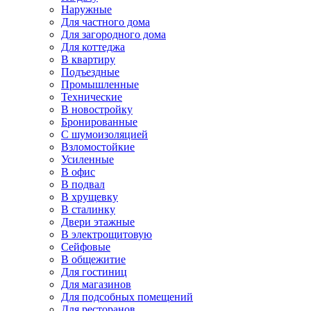
Наружные
Для частного дома
Для загородного дома
Для коттеджа
В квартиру
Подъездные
Промышленные
Технические
В новостройку
Бронированные
С шумоизоляцией
Взломостойкие
Усиленные
В офис
В подвал
В хрущевку
В сталинку
Двери этажные
В электрощитовую
Сейфовые
В общежитие
Для гостиниц
Для магазинов
Для подсобных помещений
Для ресторанов