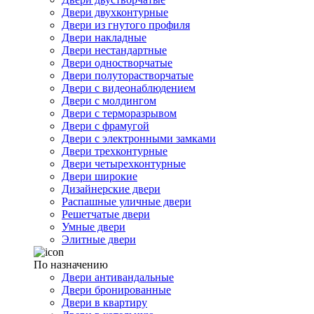
Двери двухконтурные
Двери из гнутого профиля
Двери накладные
Двери нестандартные
Двери одностворчатые
Двери полуторастворчатые
Двери с видеонаблюдением
Двери с молдингом
Двери с терморазрывом
Двери с фрамугой
Двери с электронными замками
Двери трехконтурные
Двери четырехконтурные
Двери широкие
Дизайнерские двери
Распашные уличные двери
Решетчатые двери
Умные двери
Элитные двери
По назначению
Двери антивандальные
Двери бронированные
Двери в квартиру