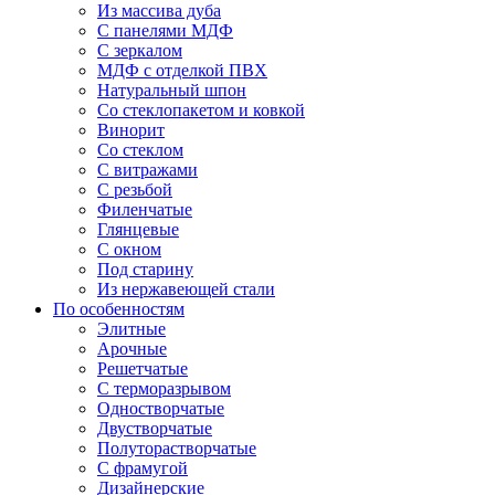
Из массива дуба
С панелями МДФ
С зеркалом
МДФ с отделкой ПВХ
Натуральный шпон
Со стеклопакетом и ковкой
Винорит
Со стеклом
С витражами
С резьбой
Филенчатые
Глянцевые
С окном
Под старину
Из нержавеющей стали
По особенностям
Элитные
Арочные
Решетчатые
С терморазрывом
Одностворчатые
Двустворчатые
Полуторастворчатые
С фрамугой
Дизайнерские