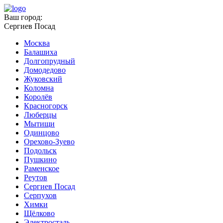
Ваш город:
Сергиев Посад
Москва
Балашиха
Долгопрудный
Домодедово
Жуковский
Коломна
Королёв
Красногорск
Люберцы
Мытищи
Одинцово
Орехово-Зуево
Подольск
Пушкино
Раменское
Реутов
Сергиев Посад
Серпухов
Химки
Щёлково
Электросталь