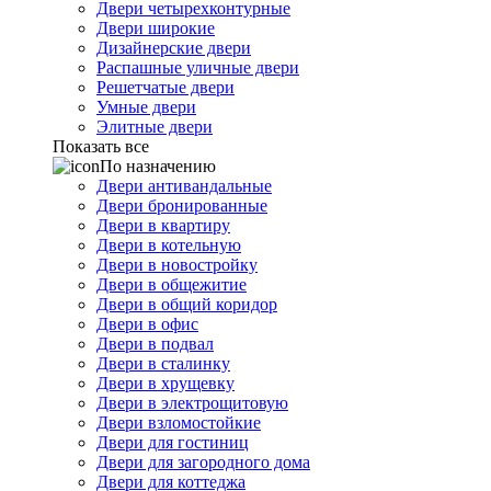
Двери четырехконтурные
Двери широкие
Дизайнерские двери
Распашные уличные двери
Решетчатые двери
Умные двери
Элитные двери
Показать все
По назначению
Двери антивандальные
Двери бронированные
Двери в квартиру
Двери в котельную
Двери в новостройку
Двери в общежитие
Двери в общий коридор
Двери в офис
Двери в подвал
Двери в сталинку
Двери в хрущевку
Двери в электрощитовую
Двери взломостойкие
Двери для гостиниц
Двери для загородного дома
Двери для коттеджа