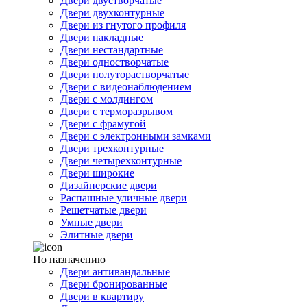
Двери двустворчатые
Двери двухконтурные
Двери из гнутого профиля
Двери накладные
Двери нестандартные
Двери одностворчатые
Двери полуторастворчатые
Двери с видеонаблюдением
Двери с молдингом
Двери с терморазрывом
Двери с фрамугой
Двери с электронными замками
Двери трехконтурные
Двери четырехконтурные
Двери широкие
Дизайнерские двери
Распашные уличные двери
Решетчатые двери
Умные двери
Элитные двери
По назначению
Двери антивандальные
Двери бронированные
Двери в квартиру