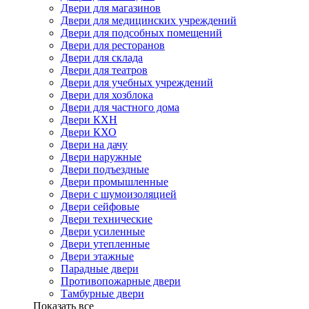
Двери для магазинов
Двери для медицинских учреждений
Двери для подсобных помещений
Двери для ресторанов
Двери для склада
Двери для театров
Двери для учебных учреждений
Двери для хозблока
Двери для частного дома
Двери КХН
Двери КХО
Двери на дачу
Двери наружные
Двери подъездные
Двери промышленные
Двери с шумоизоляцией
Двери сейфовые
Двери технические
Двери усиленные
Двери утепленные
Двери этажные
Парадные двери
Противопожарные двери
Тамбурные двери
Показать все