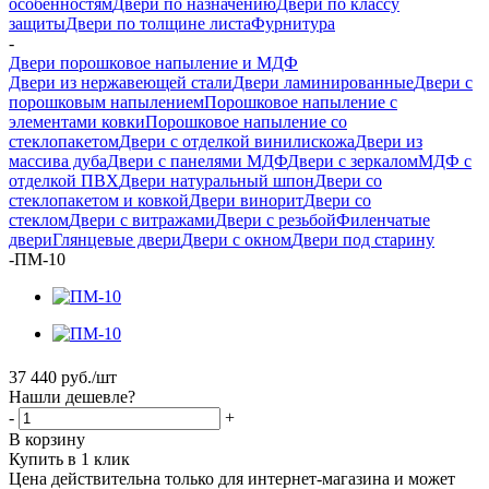
особенностям
Двери по назначению
Двери по классу
защиты
Двери по толщине листа
Фурнитура
-
Двери порошковое напыление и МДФ
Двери из нержавеющей стали
Двери ламинированные
Двери с
порошковым напылением
Порошковое напыление с
элементами ковки
Порошковое напыление со
стеклопакетом
Двери с отделкой винилискожа
Двери из
массива дуба
Двери с панелями МДФ
Двери с зеркалом
МДФ с
отделкой ПВХ
Двери натуральный шпон
Двери со
стеклопакетом и ковкой
Двери винорит
Двери со
стеклом
Двери с витражами
Двери с резьбой
Филенчатые
двери
Глянцевые двери
Двери с окном
Двери под старину
-
ПМ-10
37 440
руб.
/шт
Нашли дешевле?
-
+
В корзину
Купить в 1 клик
Цена действительна только для интернет-магазина и может