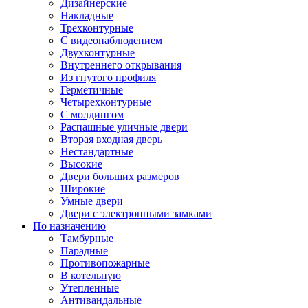
Дизайнерские
Накладные
Трехконтурные
С видеонаблюдением
Двухконтурные
Внутреннего открывания
Из гнутого профиля
Герметичные
Четырехконтурные
С молдингом
Распашные уличные двери
Вторая входная дверь
Нестандартные
Высокие
Двери больших размеров
Широкие
Умные двери
Двери с электронными замками
По назначению
Тамбурные
Парадные
Противопожарные
В котельную
Утепленные
Антивандальные