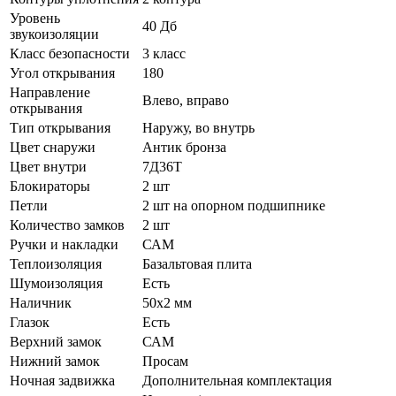
Уровень
40 Дб
звукоизоляции
Класс безопасности
3 класс
Угол открывания
180
Направление
Влево, вправо
открывания
Тип открывания
Наружу, во внутрь
Цвет снаружи
Антик бронза
Цвет внутри
7Д36Т
Блокираторы
2 шт
Петли
2 шт на опорном подшипнике
Количество замков
2 шт
Ручки и накладки
САМ
Теплоизоляция
Базальтовая плита
Шумоизоляция
Есть
Наличник
50х2 мм
Глазок
Есть
Верхний замок
САМ
Нижний замок
Просам
Ночная задвижка
Дополнительная комплектация