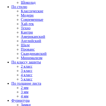
Шоколад
По стилю
Классические
Модерн
Современные
Хай-тек
Техно
Кантри
Американский
Английский
Шале
Прованс
Скандинавский
Минимализм
По классу защиты
2 класс
3 класс
4 класс
5 класс
По толщине листа
2 мм
3 мм
4 мм
Фурнитура
Замки