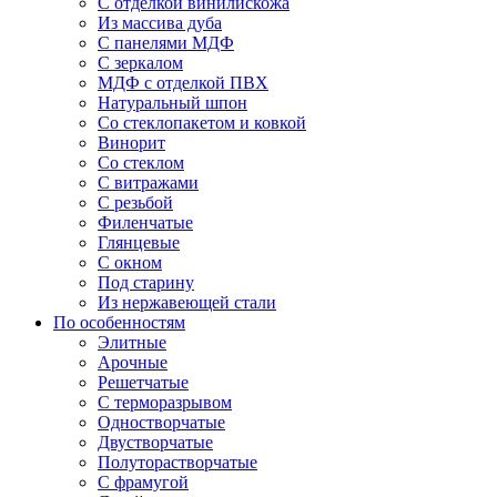
С отделкой винилискожа
Из массива дуба
С панелями МДФ
С зеркалом
МДФ с отделкой ПВХ
Натуральный шпон
Со стеклопакетом и ковкой
Винорит
Со стеклом
С витражами
С резьбой
Филенчатые
Глянцевые
С окном
Под старину
Из нержавеющей стали
По особенностям
Элитные
Арочные
Решетчатые
С терморазрывом
Одностворчатые
Двустворчатые
Полуторастворчатые
С фрамугой