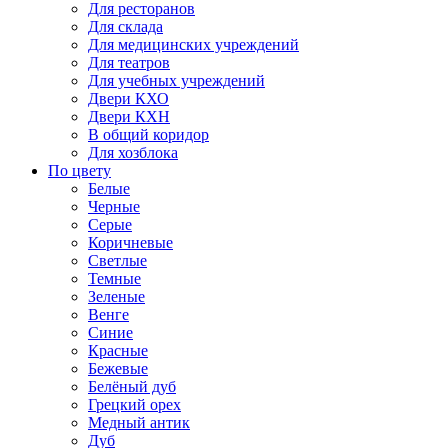
Для ресторанов
Для склада
Для медицинских учреждений
Для театров
Для учебных учреждений
Двери КХО
Двери КХН
В общий коридор
Для хозблока
По цвету
Белые
Черные
Серые
Коричневые
Светлые
Темные
Зеленые
Венге
Синие
Красные
Бежевые
Белёный дуб
Грецкий орех
Медный антик
Дуб