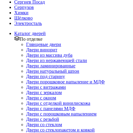
Сергиев Посад
Серпухов
Химки
Щёлково
Электросталь
Каталог дверей
По отделке
Глянцевые двери
Двери винорит
Двери из массива дуба
Двери из нержавеющей стали
Двери ламинированные
Двери натуральный шпон
Двери под старину
Двери порошковое напыление и МДФ
Двери с витражами
Двери с зеркалом
Двери с окном
Двери с отделкой винилискожа
Двери с панелями МДФ
Двери с порошковым напылением
Двери с резьбой
Двери со стеклом
Двери со стеклопакетом и ковкой