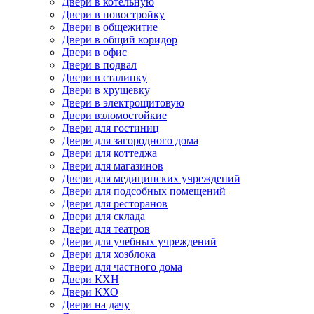
Двери в котельную
Двери в новостройку
Двери в общежитие
Двери в общий коридор
Двери в офис
Двери в подвал
Двери в сталинку
Двери в хрущевку
Двери в электрощитовую
Двери взломостойкие
Двери для гостиниц
Двери для загородного дома
Двери для коттеджа
Двери для магазинов
Двери для медицинских учреждений
Двери для подсобных помещений
Двери для ресторанов
Двери для склада
Двери для театров
Двери для учебных учреждений
Двери для хозблока
Двери для частного дома
Двери КХН
Двери КХО
Двери на дачу