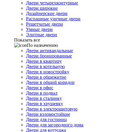
Двери четырехконтурные
Двери широкие
Дизайнерские двери
Распашные уличные двери
Решетчатые двери
Умные двери
Элитные двери
Показать все
По назначению
Двери антивандальные
Двери бронированные
Двери в квартиру
Двери в котельную
Двери в новостройку
Двери в общежитие
Двери в общий коридор
Двери в офис
Двери в подвал
Двери в сталинку
Двери в хрущевку
Двери в электрощитовую
Двери взломостойкие
Двери для гостиниц
Двери для загородного дома
Двери для коттеджа