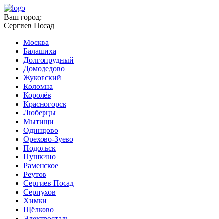
Ваш город:
Сергиев Посад
Москва
Балашиха
Долгопрудный
Домодедово
Жуковский
Коломна
Королёв
Красногорск
Люберцы
Мытищи
Одинцово
Орехово-Зуево
Подольск
Пушкино
Раменское
Реутов
Сергиев Посад
Серпухов
Химки
Щёлково
Электросталь