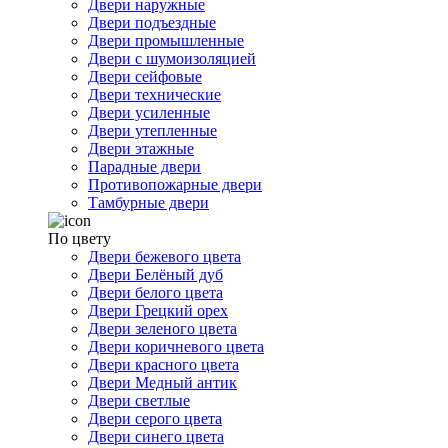
Двери наружные
Двери подъездные
Двери промышленные
Двери с шумоизоляцией
Двери сейфовые
Двери технические
Двери усиленные
Двери утепленные
Двери этажные
Парадные двери
Противопожарные двери
Тамбурные двери
По цвету
Двери бежевого цвета
Двери Белёный дуб
Двери белого цвета
Двери Грецкий орех
Двери зеленого цвета
Двери коричневого цвета
Двери красного цвета
Двери Медный антик
Двери светлые
Двери серого цвета
Двери синего цвета