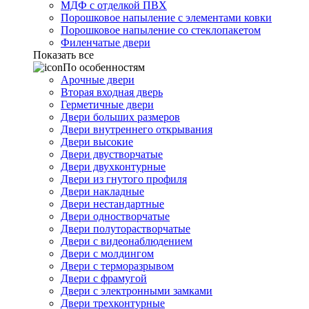
МДФ с отделкой ПВХ
Порошковое напыление с элементами ковки
Порошковое напыление со стеклопакетом
Филенчатые двери
Показать все
По особенностям
Арочные двери
Вторая входная дверь
Герметичные двери
Двери больших размеров
Двери внутреннего открывания
Двери высокие
Двери двустворчатые
Двери двухконтурные
Двери из гнутого профиля
Двери накладные
Двери нестандартные
Двери одностворчатые
Двери полуторастворчатые
Двери с видеонаблюдением
Двери с молдингом
Двери с терморазрывом
Двери с фрамугой
Двери с электронными замками
Двери трехконтурные