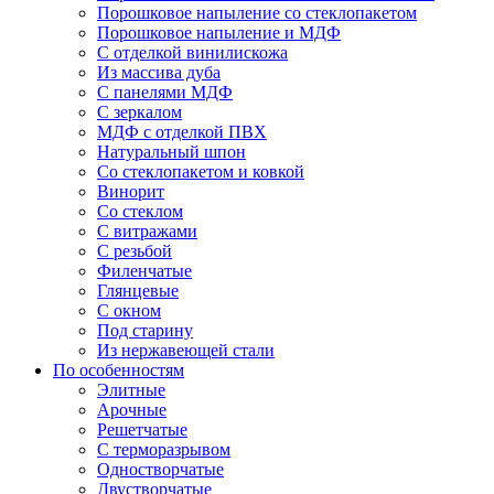
Порошковое напыление со стеклопакетом
Порошковое напыление и МДФ
С отделкой винилискожа
Из массива дуба
С панелями МДФ
С зеркалом
МДФ с отделкой ПВХ
Натуральный шпон
Со стеклопакетом и ковкой
Винорит
Со стеклом
С витражами
С резьбой
Филенчатые
Глянцевые
С окном
Под старину
Из нержавеющей стали
По особенностям
Элитные
Арочные
Решетчатые
С терморазрывом
Одностворчатые
Двустворчатые