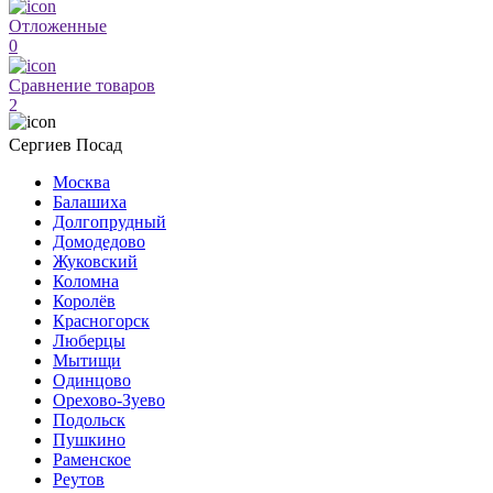
Отложенные
0
Сравнение товаров
2
Сергиев Посад
Москва
Балашиха
Долгопрудный
Домодедово
Жуковский
Коломна
Королёв
Красногорск
Люберцы
Мытищи
Одинцово
Орехово-Зуево
Подольск
Пушкино
Раменское
Реутов