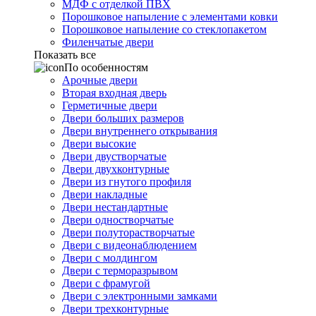
МДФ с отделкой ПВХ
Порошковое напыление с элементами ковки
Порошковое напыление со стеклопакетом
Филенчатые двери
Показать все
По особенностям
Арочные двери
Вторая входная дверь
Герметичные двери
Двери больших размеров
Двери внутреннего открывания
Двери высокие
Двери двустворчатые
Двери двухконтурные
Двери из гнутого профиля
Двери накладные
Двери нестандартные
Двери одностворчатые
Двери полуторастворчатые
Двери с видеонаблюдением
Двери с молдингом
Двери с терморазрывом
Двери с фрамугой
Двери с электронными замками
Двери трехконтурные