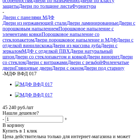
особенностям
Двери по назначению
Двери по классу
защиты
Двери по толщине листа
Фурнитура
-
Двери с панелями МДФ
Двери из нержавеющей стали
Двери ламинированные
Двери с
порошковым напылением
Порошковое напыление с
элементами ковки
Порошковое напыление со
стеклопакетом
Двери порошковое напыление и МДФ
Двери с
отделкой винилискожа
Двери из массива дуба
Двери с
зеркалом
МДФ с отделкой ПВХ
Двери натуральный
шпон
Двери со стеклопакетом и ковкой
Двери винорит
Двери
со стеклом
Двери с витражами
Двери с резьбой
Филенчатые
двери
Глянцевые двери
Двери с окном
Двери под старину
-
МДФ ВФД 017
45 240
руб.
/шт
Нашли дешевле?
-
+
В корзину
Купить в 1 клик
Цена действительна только для интернет-магазина и может