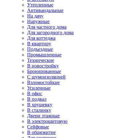
Утепленные
Антивандальные
На дачу
Наружные
Для частного дома
Для загородного дома
Для коттеджа
В квартиру
Подъездные
Промышленные
Технические
В новостройку
Бронированные
С шумоизоляцией
Взломостойкие
Усиленные
В офис
В подвал
В хрущевку
В сталинку
Двери этажные
В электрощитовую
Сейфовые
В общежитие
Для гостиниц