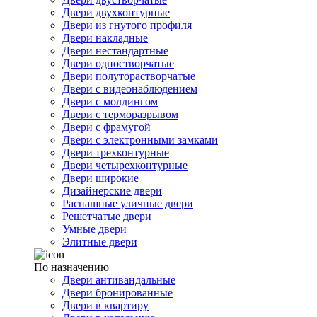
Двери двухконтурные
Двери из гнутого профиля
Двери накладные
Двери нестандартные
Двери одностворчатые
Двери полуторастворчатые
Двери с видеонаблюдением
Двери с молдингом
Двери с терморазрывом
Двери с фрамугой
Двери с электронными замками
Двери трехконтурные
Двери четырехконтурные
Двери широкие
Дизайнерские двери
Распашные уличные двери
Решетчатые двери
Умные двери
Элитные двери
По назначению
Двери антивандальные
Двери бронированные
Двери в квартиру