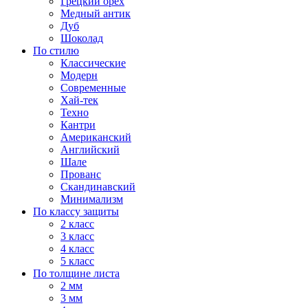
Грецкий орех
Медный антик
Дуб
Шоколад
По стилю
Классические
Модерн
Современные
Хай-тек
Техно
Кантри
Американский
Английский
Шале
Прованс
Скандинавский
Минимализм
По классу защиты
2 класс
3 класс
4 класс
5 класс
По толщине листа
2 мм
3 мм