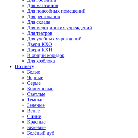
Для магазинов
Для подсобных помещений
Для ресторанов
Для склада
Для медицинских учреждений
Для театров
Для учебных учреждений
Двери КХО
Двери КХН
В общий коридор
Для хозблока
По цвету
Белые
Черные
Серые
Коричневые
Светлые
Темные
Зеленые
Венге
Синие
Красные
Бежевые
Белёный дуб