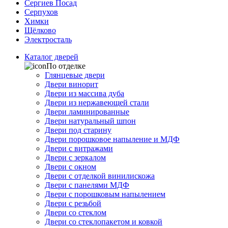
Сергиев Посад
Серпухов
Химки
Щёлково
Электросталь
Каталог дверей
По отделке
Глянцевые двери
Двери винорит
Двери из массива дуба
Двери из нержавеющей стали
Двери ламинированные
Двери натуральный шпон
Двери под старину
Двери порошковое напыление и МДФ
Двери с витражами
Двери с зеркалом
Двери с окном
Двери с отделкой винилискожа
Двери с панелями МДФ
Двери с порошковым напылением
Двери с резьбой
Двери со стеклом
Двери со стеклопакетом и ковкой