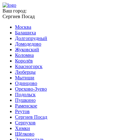
Ваш город:
Сергиев Посад
Москва
Балашиха
Долгопрудный
Домодедово
Жуковский
Коломна
Королёв
Красногорск
Люберцы
Мытищи
Одинцово
Орехово-Зуево
Подольск
Пушкино
Раменское
Реутов
Сергиев Посад
Серпухов
Химки
Щёлково
Электросталь