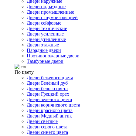
Двери наружные
Двери подъездные
Двери промышленные
Двери с шумоизоляцией
Двери сейфовые
Двери технические
Двери усиленные
Двери утепленные
Двери этажные
Парадные двери
Противопожарные двери
Тамбурные двери
По цвету
Двери бежевого цвета
Двери Белёный дуб
Двери белого цвета
Двери Грецкий орех
Двери зеленого цвета
Двери коричневого цвета
Двери красного цвета
Двери Медный антик
Двери светлые
Двери серого цвета
Двери синего цвета