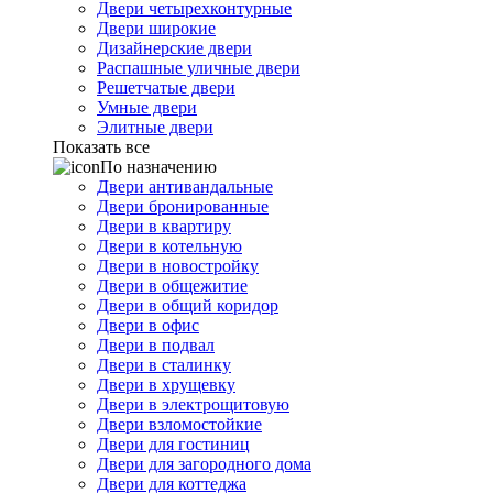
Двери четырехконтурные
Двери широкие
Дизайнерские двери
Распашные уличные двери
Решетчатые двери
Умные двери
Элитные двери
Показать все
По назначению
Двери антивандальные
Двери бронированные
Двери в квартиру
Двери в котельную
Двери в новостройку
Двери в общежитие
Двери в общий коридор
Двери в офис
Двери в подвал
Двери в сталинку
Двери в хрущевку
Двери в электрощитовую
Двери взломостойкие
Двери для гостиниц
Двери для загородного дома
Двери для коттеджа