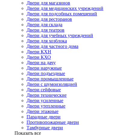
Двери для магазинов
Двери для медицинских учреждений
Двери для подсобных помещений
Двери для ресторанов
Двери для склада
Двери для театров
Двери для учебных учреждений
Двери для хозблока
Двери для частного дома
Двери КХН
Двери КХО
Двери на дачу
Двери наружные
Двери подъездные
Двери промышленные
Двери с шумоизоляцией
Двери сейфовые
Двери технические
Двери усиленные
Двери утепленные
Двери этажные
Парадные двери
Противопожарные двери
Тамбурные двери
Показать все