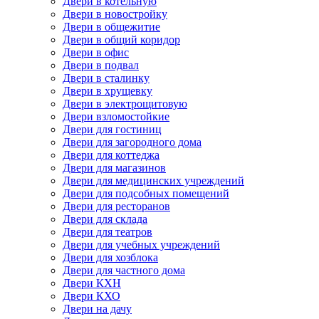
Двери в котельную
Двери в новостройку
Двери в общежитие
Двери в общий коридор
Двери в офис
Двери в подвал
Двери в сталинку
Двери в хрущевку
Двери в электрощитовую
Двери взломостойкие
Двери для гостиниц
Двери для загородного дома
Двери для коттеджа
Двери для магазинов
Двери для медицинских учреждений
Двери для подсобных помещений
Двери для ресторанов
Двери для склада
Двери для театров
Двери для учебных учреждений
Двери для хозблока
Двери для частного дома
Двери КХН
Двери КХО
Двери на дачу