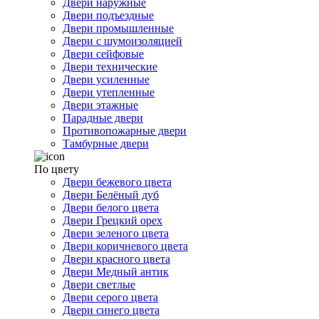
Двери наружные
Двери подъездные
Двери промышленные
Двери с шумоизоляцией
Двери сейфовые
Двери технические
Двери усиленные
Двери утепленные
Двери этажные
Парадные двери
Противопожарные двери
Тамбурные двери
По цвету
Двери бежевого цвета
Двери Белёный дуб
Двери белого цвета
Двери Грецкий орех
Двери зеленого цвета
Двери коричневого цвета
Двери красного цвета
Двери Медный антик
Двери светлые
Двери серого цвета
Двери синего цвета