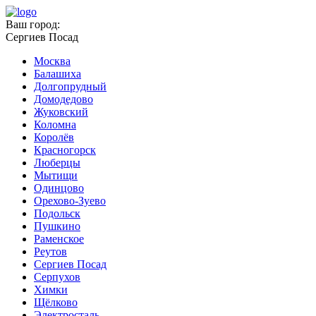
Ваш город:
Сергиев Посад
Москва
Балашиха
Долгопрудный
Домодедово
Жуковский
Коломна
Королёв
Красногорск
Люберцы
Мытищи
Одинцово
Орехово-Зуево
Подольск
Пушкино
Раменское
Реутов
Сергиев Посад
Серпухов
Химки
Щёлково
Электросталь