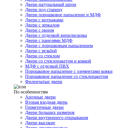
Двери натуральный шпон
Двери под старину
Двери порошковое напыление и МДФ
Двери с витражами
Двери с зеркалом
Двери с окном
Двери с отделкой винилискожа
Двери с панелями МДФ
Двери с порошковым напылением
Двери с резьбой
Двери со стеклом
Двери со стеклопакетом и ковкой
МДФ с отделкой ПВХ
Порошковое напыление с элементами ковки
Порошковое напыление со стеклопакетом
Филенчатые двери
По особенностям
Арочные двери
Вторая входная дверь
Герметичные двери
Двери больших размеров
Двери внутреннего открывания
Двери высокие
Двери двустворчатые