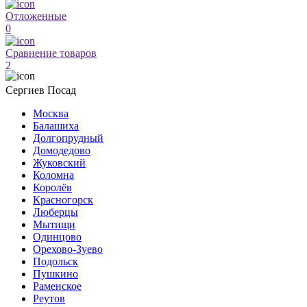
Отложенные
0
Сравнение товаров
2
Сергиев Посад
Москва
Балашиха
Долгопрудный
Домодедово
Жуковский
Коломна
Королёв
Красногорск
Люберцы
Мытищи
Одинцово
Орехово-Зуево
Подольск
Пушкино
Раменское
Реутов