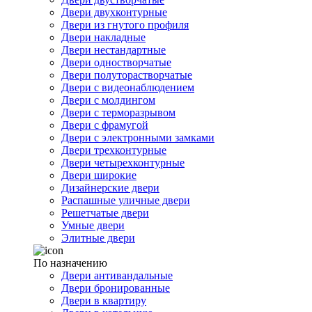
Двери двухконтурные
Двери из гнутого профиля
Двери накладные
Двери нестандартные
Двери одностворчатые
Двери полуторастворчатые
Двери с видеонаблюдением
Двери с молдингом
Двери с терморазрывом
Двери с фрамугой
Двери с электронными замками
Двери трехконтурные
Двери четырехконтурные
Двери широкие
Дизайнерские двери
Распашные уличные двери
Решетчатые двери
Умные двери
Элитные двери
По назначению
Двери антивандальные
Двери бронированные
Двери в квартиру