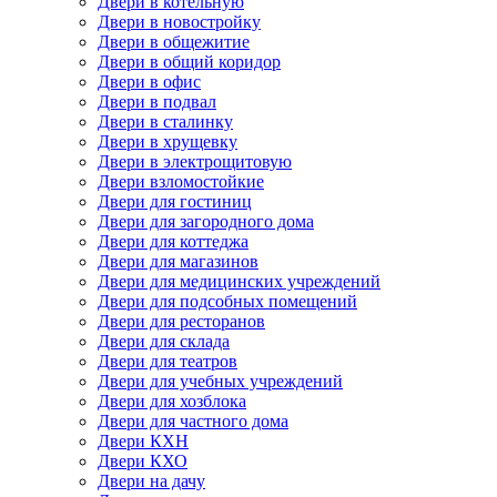
Двери в котельную
Двери в новостройку
Двери в общежитие
Двери в общий коридор
Двери в офис
Двери в подвал
Двери в сталинку
Двери в хрущевку
Двери в электрощитовую
Двери взломостойкие
Двери для гостиниц
Двери для загородного дома
Двери для коттеджа
Двери для магазинов
Двери для медицинских учреждений
Двери для подсобных помещений
Двери для ресторанов
Двери для склада
Двери для театров
Двери для учебных учреждений
Двери для хозблока
Двери для частного дома
Двери КХН
Двери КХО
Двери на дачу