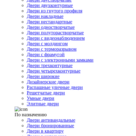
Двери двухконтурные
Двери из гнутого профиля
Двери накладные
Двери нестандартные
Двери одностворчатые
Двери полуторастворчатые
Двери с видеонаблюдением
Двери с молдингом
Двери с терморазрывом
Двери с фрамугой
Двери с электронными замками
Двери трехконтурные
Двери четырехконтурные
Двери широкие
Дизайнерские двери
Распашные уличные двери
Решетчатые двери
Умные двери
Элитные двери
По назначению
Двери антивандальные
Двери бронированные
Двери в квартиру