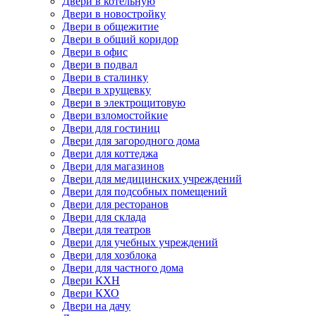
Двери в котельную
Двери в новостройку
Двери в общежитие
Двери в общий коридор
Двери в офис
Двери в подвал
Двери в сталинку
Двери в хрущевку
Двери в электрощитовую
Двери взломостойкие
Двери для гостиниц
Двери для загородного дома
Двери для коттеджа
Двери для магазинов
Двери для медицинских учреждений
Двери для подсобных помещений
Двери для ресторанов
Двери для склада
Двери для театров
Двери для учебных учреждений
Двери для хозблока
Двери для частного дома
Двери КХН
Двери КХО
Двери на дачу