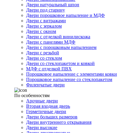
Двери натуральный шпон
Двери под старину
Двери порошковое напыление и МДФ
Двери с витражами
Двери с зеркалом
Двери с окном
Двери с отделкой винилискожа
Двери с панелями МДФ
Двери с порошковым напылением
Двери с резьбой
Двери со стеклом
Двери со стеклопакетом и ковкой
МДФ с отделкой ПВХ
Порошковое напыление с элементами ковки
Порошковое напыление со стеклопакетом
Филенчатые двери
По особенностям
Арочные двери
Вторая входная дверь
Герметичные двери
Двери больших размеров
Двери внутреннего открывания
Двери высокие
Двери двустворчатые