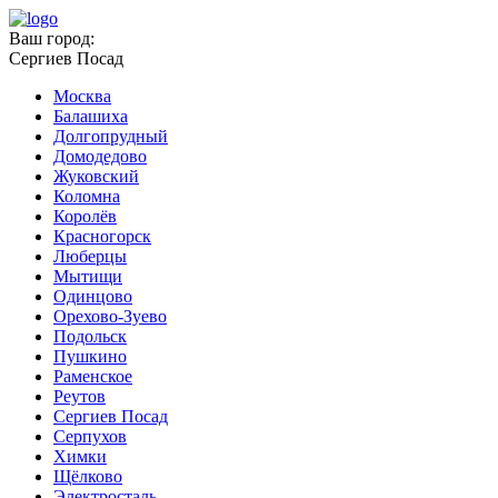
Ваш город:
Сергиев Посад
Москва
Балашиха
Долгопрудный
Домодедово
Жуковский
Коломна
Королёв
Красногорск
Люберцы
Мытищи
Одинцово
Орехово-Зуево
Подольск
Пушкино
Раменское
Реутов
Сергиев Посад
Серпухов
Химки
Щёлково
Электросталь