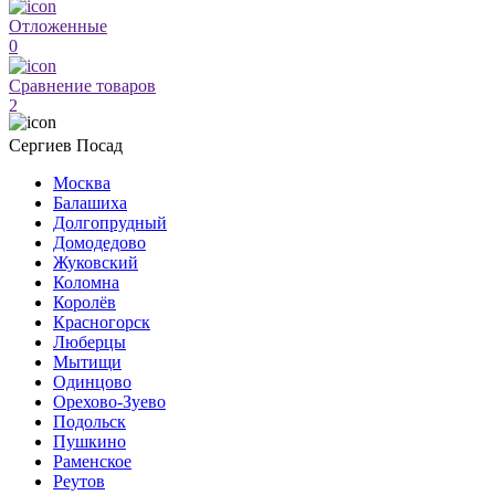
Отложенные
0
Сравнение товаров
2
Сергиев Посад
Москва
Балашиха
Долгопрудный
Домодедово
Жуковский
Коломна
Королёв
Красногорск
Люберцы
Мытищи
Одинцово
Орехово-Зуево
Подольск
Пушкино
Раменское
Реутов