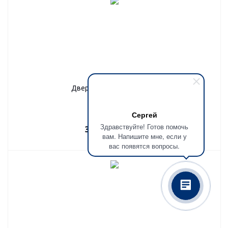
Дверь с зеркалом, ММ-43
Сергей
Здравствуйте! Готов помочь
33 150
руб.
/шт
вам. Напишите мне, если у
вас появятся вопросы.