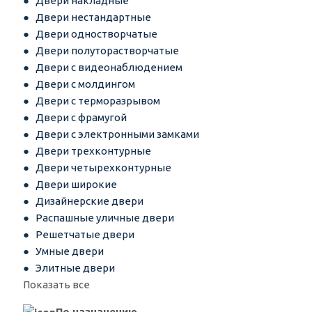
Двери накладные
Двери нестандартные
Двери одностворчатые
Двери полуторастворчатые
Двери с видеонаблюдением
Двери с молдингом
Двери с терморазрывом
Двери с фрамугой
Двери с электронными замками
Двери трехконтурные
Двери четырехконтурные
Двери широкие
Дизайнерские двери
Распашные уличные двери
Решетчатые двери
Умные двери
Элитные двери
Показать все
По назначению