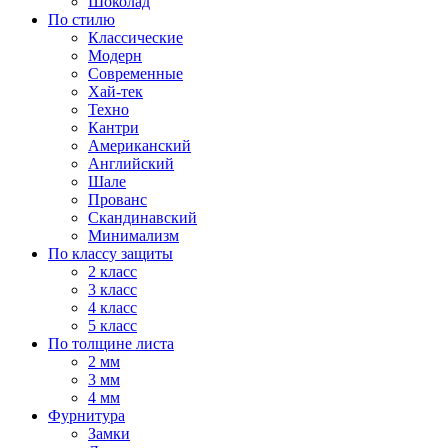
Шоколад
По стилю
Классические
Модерн
Современные
Хай-тек
Техно
Кантри
Американский
Английский
Шале
Прованс
Скандинавский
Минимализм
По классу защиты
2 класс
3 класс
4 класс
5 класс
По толщине листа
2 мм
3 мм
4 мм
Фурнитура
Замки