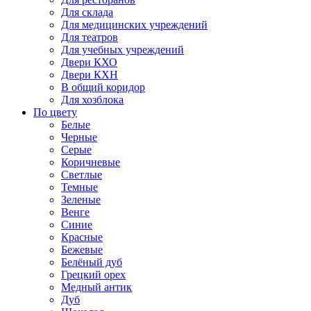
Для склада
Для медицинских учреждений
Для театров
Для учебных учреждений
Двери КХО
Двери КХН
В общий коридор
Для хозблока
По цвету
Белые
Черные
Серые
Коричневые
Светлые
Темные
Зеленые
Венге
Синие
Красные
Бежевые
Белёный дуб
Грецкий орех
Медный антик
Дуб