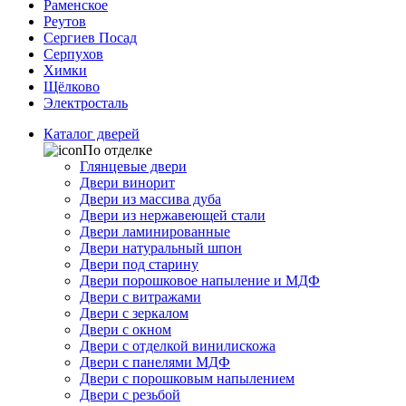
Раменское
Реутов
Сергиев Посад
Серпухов
Химки
Щёлково
Электросталь
Каталог дверей
По отделке
Глянцевые двери
Двери винорит
Двери из массива дуба
Двери из нержавеющей стали
Двери ламинированные
Двери натуральный шпон
Двери под старину
Двери порошковое напыление и МДФ
Двери с витражами
Двери с зеркалом
Двери с окном
Двери с отделкой винилискожа
Двери с панелями МДФ
Двери с порошковым напылением
Двери с резьбой