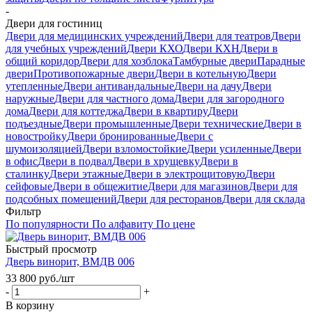
-
Двери для гостиниц
Двери для медицинских учреждений
Двери для театров
Двери
для учебных учреждений
Двери КХО
Двери КХН
Двери в
общий коридор
Двери для хозблока
Тамбурные двери
Парадные
двери
Противопожарные двери
Двери в котельную
Двери
утепленные
Двери антивандальные
Двери на дачу
Двери
наружные
Двери для частного дома
Двери для загородного
дома
Двери для коттеджа
Двери в квартиру
Двери
подъездные
Двери промышленные
Двери технические
Двери в
новостройку
Двери бронированные
Двери с
шумоизоляцией
Двери взломостойкие
Двери усиленные
Двери
в офис
Двери в подвал
Двери в хрущевку
Двери в
сталинку
Двери этажные
Двери в электрощитовую
Двери
сейфовые
Двери в общежитие
Двери для магазинов
Двери для
подсобных помещений
Двери для ресторанов
Двери для склада
Фильтр
По популярности
По алфавиту
По цене
Быстрый просмотр
Дверь винорит, ВМДВ 006
33 800
руб.
/шт
-
+
В корзину