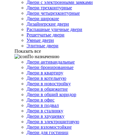
Двери с электронными замками
Двери трехконтурные
Двери четырехконтурные
Двери широкие
Дизайнерские двери
Распашные уличные двери
Решетчатые двери
Умные двери
Элитные двери
Показать все
По назначению
Двери антивандальные
Двери бронированные
Двери в квартиру
Двери в котельную
Двери в новостройку
Двери в общежитие
Двери в общий коридор
Двери в офис
Двери в подвал
Двери в сталинку
Двери в хрущевку
Двери в электрощитовую
Двери взломостойкие
Двери для гостиниц