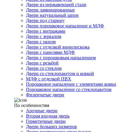
Двери из нержавеющей стали
Двери ламинированные
Двери натуральный шпон
Двери под старину
Двери порошковое напыление и МДФ
Двери с витражами
Двери с зеркалом
Двери с окном
Двери с отделкой винилискожа
Двери с панелями МДФ
Двери с порошковым напылением
Двери с резьбой
Двери со стеклом
Двери со стеклопакетом и ковкой
МДФ с отделкой ПВХ
Порошковое напыление с элементами ковки
Порошковое напыление со стеклопакетом
Филенчатые двери
По особенностям
Арочные двери
Вторая входная дверь
Герметичные двери
Двери больших размеров
Двери внутреннего открывания