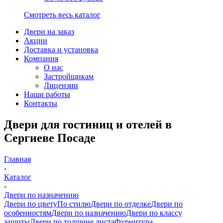
Смотреть весь каталог
Двери на заказ
Акции
Доставка и установка
Компания
О нас
Застройщикам
Лицензии
Наши работы
Контакты
Двери для гостиниц и отелей в
Сергиеве Посаде
Главная
-
Каталог
-
Двери по назначению
Двери по цвету
По стилю
Двери по отделке
Двери по
особенностям
Двери по назначению
Двери по классу
защиты
Двери по толщине листа
Фурнитура