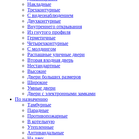
Накладные
Трехконтурные
С видеонаблюдением
Двухконтурные
Внутреннего открывания
Из гнутого профиля
Герметичные
Четырехконтурные
С молдингом
Распашные уличные двери
Вторая входная дверь
Нестандартные
Высокие
Двери больших размеров
Широкие
Умные двери
Двери с электронными замками
По назначению
Тамбурные
Парадные
Противопожарные
В котельную
Утепленные
Антивандальные
На дачу