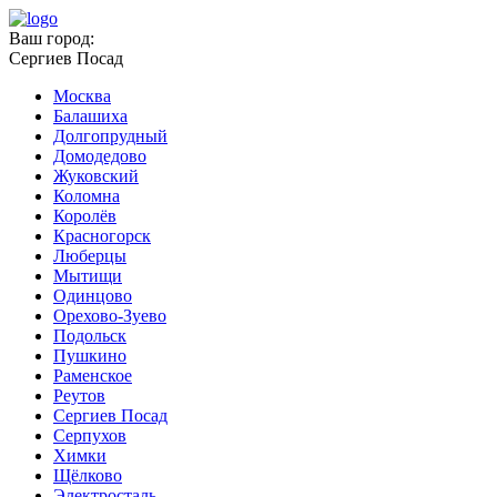
Ваш город:
Сергиев Посад
Москва
Балашиха
Долгопрудный
Домодедово
Жуковский
Коломна
Королёв
Красногорск
Люберцы
Мытищи
Одинцово
Орехово-Зуево
Подольск
Пушкино
Раменское
Реутов
Сергиев Посад
Серпухов
Химки
Щёлково
Электросталь