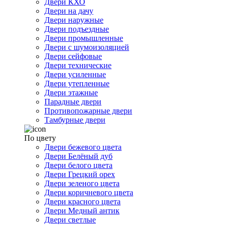
Двери КХО
Двери на дачу
Двери наружные
Двери подъездные
Двери промышленные
Двери с шумоизоляцией
Двери сейфовые
Двери технические
Двери усиленные
Двери утепленные
Двери этажные
Парадные двери
Противопожарные двери
Тамбурные двери
По цвету
Двери бежевого цвета
Двери Белёный дуб
Двери белого цвета
Двери Грецкий орех
Двери зеленого цвета
Двери коричневого цвета
Двери красного цвета
Двери Медный антик
Двери светлые