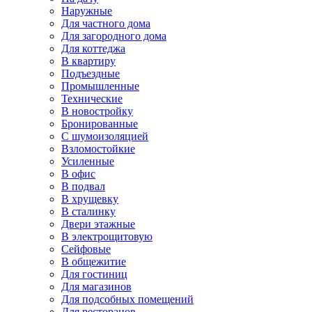
Наружные
Для частного дома
Для загородного дома
Для коттеджа
В квартиру
Подъездные
Промышленные
Технические
В новостройку
Бронированные
С шумоизоляцией
Взломостойкие
Усиленные
В офис
В подвал
В хрущевку
В сталинку
Двери этажные
В электрощитовую
Сейфовые
В общежитие
Для гостиниц
Для магазинов
Для подсобных помещений
Для ресторанов