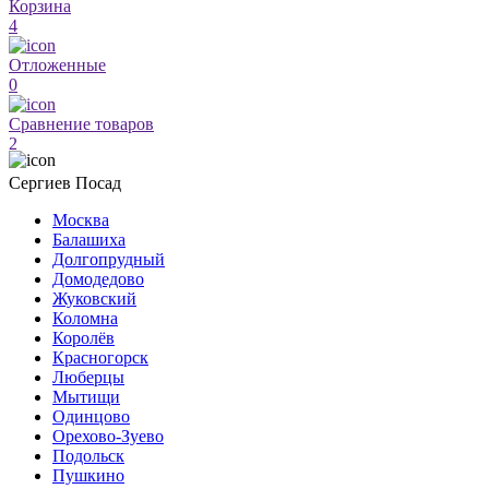
Корзина
4
Отложенные
0
Сравнение товаров
2
Сергиев Посад
Москва
Балашиха
Долгопрудный
Домодедово
Жуковский
Коломна
Королёв
Красногорск
Люберцы
Мытищи
Одинцово
Орехово-Зуево
Подольск
Пушкино