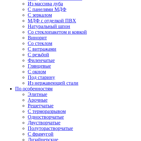
Из массива дуба
С панелями МДФ
С зеркалом
МДФ с отделкой ПВХ
Натуральный шпон
Со стеклопакетом и ковкой
Винорит
Со стеклом
С витражами
С резьбой
Филенчатые
Глянцевые
С окном
Под старину
Из нержавеющей стали
По особенностям
Элитные
Арочные
Решетчатые
С терморазрывом
Одностворчатые
Двустворчатые
Полуторастворчатые
С фрамугой
Дизайнерские