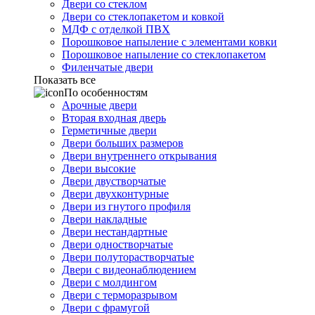
Двери со стеклом
Двери со стеклопакетом и ковкой
МДФ с отделкой ПВХ
Порошковое напыление с элементами ковки
Порошковое напыление со стеклопакетом
Филенчатые двери
Показать все
По особенностям
Арочные двери
Вторая входная дверь
Герметичные двери
Двери больших размеров
Двери внутреннего открывания
Двери высокие
Двери двустворчатые
Двери двухконтурные
Двери из гнутого профиля
Двери накладные
Двери нестандартные
Двери одностворчатые
Двери полуторастворчатые
Двери с видеонаблюдением
Двери с молдингом
Двери с терморазрывом
Двери с фрамугой