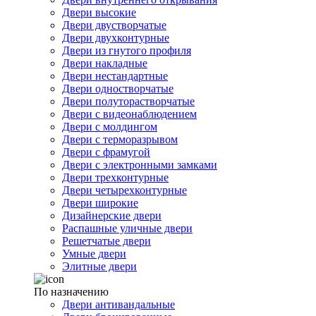
Двери высокие
Двери двустворчатые
Двери двухконтурные
Двери из гнутого профиля
Двери накладные
Двери нестандартные
Двери одностворчатые
Двери полуторастворчатые
Двери с видеонаблюдением
Двери с молдингом
Двери с терморазрывом
Двери с фрамугой
Двери с электронными замками
Двери трехконтурные
Двери четырехконтурные
Двери широкие
Дизайнерские двери
Распашные уличные двери
Решетчатые двери
Умные двери
Элитные двери
По назначению
Двери антивандальные