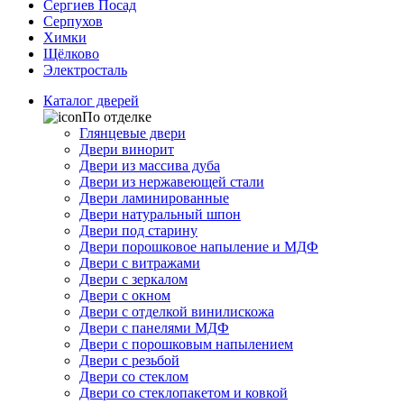
Сергиев Посад
Серпухов
Химки
Щёлково
Электросталь
Каталог дверей
По отделке
Глянцевые двери
Двери винорит
Двери из массива дуба
Двери из нержавеющей стали
Двери ламинированные
Двери натуральный шпон
Двери под старину
Двери порошковое напыление и МДФ
Двери с витражами
Двери с зеркалом
Двери с окном
Двери с отделкой винилискожа
Двери с панелями МДФ
Двери с порошковым напылением
Двери с резьбой
Двери со стеклом
Двери со стеклопакетом и ковкой