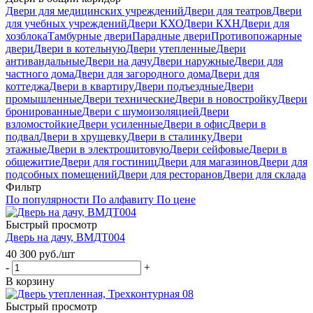
Двери для медицинских учреждений
Двери для театров
Двери
для учебных учреждений
Двери КХО
Двери КХН
Двери для
хозблока
Тамбурные двери
Парадные двери
Противопожарные
двери
Двери в котельную
Двери утепленные
Двери
антивандальные
Двери на дачу
Двери наружные
Двери для
частного дома
Двери для загородного дома
Двери для
коттеджа
Двери в квартиру
Двери подъездные
Двери
промышленные
Двери технические
Двери в новостройку
Двери
бронированные
Двери с шумоизоляцией
Двери
взломостойкие
Двери усиленные
Двери в офис
Двери в
подвал
Двери в хрущевку
Двери в сталинку
Двери
этажные
Двери в электрощитовую
Двери сейфовые
Двери в
общежитие
Двери для гостиниц
Двери для магазинов
Двери для
подсобных помещений
Двери для ресторанов
Двери для склада
Фильтр
По популярности
По алфавиту
По цене
Быстрый просмотр
Дверь на дачу, ВМДТ004
40 300
руб.
/шт
-
+
В корзину
Быстрый просмотр