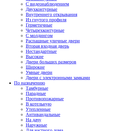
С видеонаблюдением
Двухконтурные
Внутреннего открывания
Из гнутого профиля
Герметичные
Четырехконтурные
С молдингом
Распашные уличные двери
Вторая входная дверь
Нестандартные
Высокие
Двери больших размеров
Широкие
Умные двери
Двери с электронными замками
По назначению
Тамбурные
Парадные
Противопожарные
В котельную
Утепленные
Антивандальные
На дачу
Наружные
Для частного дома