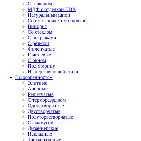
С зеркалом
МДФ с отделкой ПВХ
Натуральный шпон
Со стеклопакетом и ковкой
Винорит
Со стеклом
С витражами
С резьбой
Филенчатые
Глянцевые
С окном
Под старину
Из нержавеющей стали
По особенностям
Элитные
Арочные
Решетчатые
С терморазрывом
Одностворчатые
Двустворчатые
Полуторастворчатые
С фрамугой
Дизайнерские
Накладные
Трехконтурные