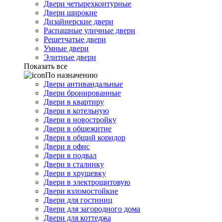
Двери четырехконтурные
Двери широкие
Дизайнерские двери
Распашные уличные двери
Решетчатые двери
Умные двери
Элитные двери
Показать все
По назначению
Двери антивандальные
Двери бронированные
Двери в квартиру
Двери в котельную
Двери в новостройку
Двери в общежитие
Двери в общий коридор
Двери в офис
Двери в подвал
Двери в сталинку
Двери в хрущевку
Двери в электрощитовую
Двери взломостойкие
Двери для гостиниц
Двери для загородного дома
Двери для коттеджа