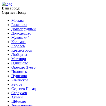
Ваш город:
Сергиев Посад
Москва
Балашиха
Долгопрудный
Домодедово
Жуковский
Коломна
Королёв
Красногорск
Люберцы
Мытищи
Одинцово
Орехово-Зуево
Подольск
Пушкино
Раменское
Реутов
Сергиев Посад
Серпухов
Химки
Щёлково
Электросталь