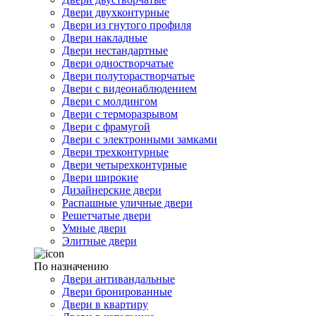
Двери двухконтурные
Двери из гнутого профиля
Двери накладные
Двери нестандартные
Двери одностворчатые
Двери полуторастворчатые
Двери с видеонаблюдением
Двери с молдингом
Двери с терморазрывом
Двери с фрамугой
Двери с электронными замками
Двери трехконтурные
Двери четырехконтурные
Двери широкие
Дизайнерские двери
Распашные уличные двери
Решетчатые двери
Умные двери
Элитные двери
По назначению
Двери антивандальные
Двери бронированные
Двери в квартиру