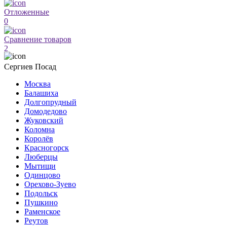
Отложенные
0
Сравнение товаров
2
Сергиев Посад
Москва
Балашиха
Долгопрудный
Домодедово
Жуковский
Коломна
Королёв
Красногорск
Люберцы
Мытищи
Одинцово
Орехово-Зуево
Подольск
Пушкино
Раменское
Реутов