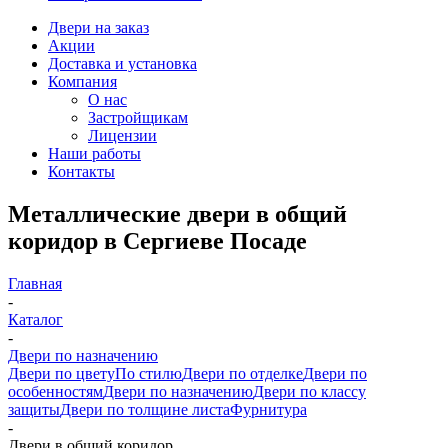
Двери на заказ
Акции
Доставка и установка
Компания
О нас
Застройщикам
Лицензии
Наши работы
Контакты
Металлические двери в общий
коридор в Сергиеве Посаде
Главная
-
Каталог
-
Двери по назначению
Двери по цвету
По стилю
Двери по отделке
Двери по
особенностям
Двери по назначению
Двери по классу
защиты
Двери по толщине листа
Фурнитура
-
Двери в общий коридор