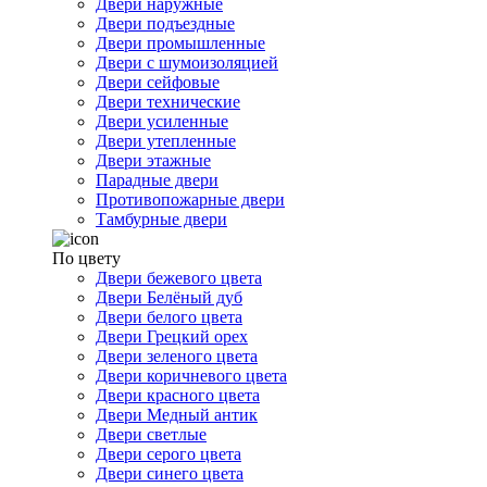
Двери наружные
Двери подъездные
Двери промышленные
Двери с шумоизоляцией
Двери сейфовые
Двери технические
Двери усиленные
Двери утепленные
Двери этажные
Парадные двери
Противопожарные двери
Тамбурные двери
По цвету
Двери бежевого цвета
Двери Белёный дуб
Двери белого цвета
Двери Грецкий орех
Двери зеленого цвета
Двери коричневого цвета
Двери красного цвета
Двери Медный антик
Двери светлые
Двери серого цвета
Двери синего цвета