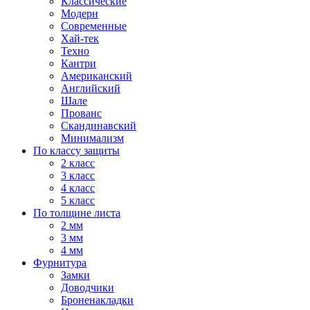
Классические
Модерн
Современные
Хай-тек
Техно
Кантри
Американский
Английский
Шале
Прованс
Скандинавский
Минимализм
По классу защиты
2 класс
3 класс
4 класс
5 класс
По толщине листа
2 мм
3 мм
4 мм
Фурнитура
Замки
Доводчики
Броненакладки