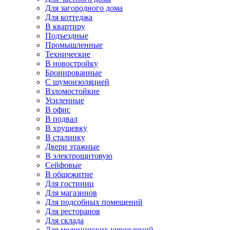
Для загородного дома
Для коттеджа
В квартиру
Подъездные
Промышленные
Технические
В новостройку
Бронированные
С шумоизоляцией
Взломостойкие
Усиленные
В офис
В подвал
В хрущевку
В сталинку
Двери этажные
В электрощитовую
Сейфовые
В общежитие
Для гостиниц
Для магазинов
Для подсобных помещений
Для ресторанов
Для склада
Для медицинских учреждений