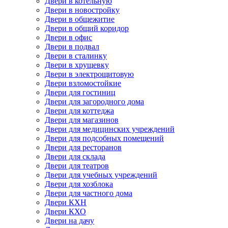
Двери в котельную
Двери в новостройку
Двери в общежитие
Двери в общий коридор
Двери в офис
Двери в подвал
Двери в сталинку
Двери в хрущевку
Двери в электрощитовую
Двери взломостойкие
Двери для гостиниц
Двери для загородного дома
Двери для коттеджа
Двери для магазинов
Двери для медицинских учреждений
Двери для подсобных помещений
Двери для ресторанов
Двери для склада
Двери для театров
Двери для учебных учреждений
Двери для хозблока
Двери для частного дома
Двери КХН
Двери КХО
Двери на дачу