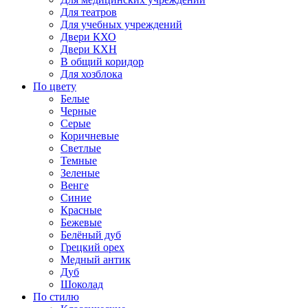
Для театров
Для учебных учреждений
Двери КХО
Двери КХН
В общий коридор
Для хозблока
По цвету
Белые
Черные
Серые
Коричневые
Светлые
Темные
Зеленые
Венге
Синие
Красные
Бежевые
Белёный дуб
Грецкий орех
Медный антик
Дуб
Шоколад
По стилю