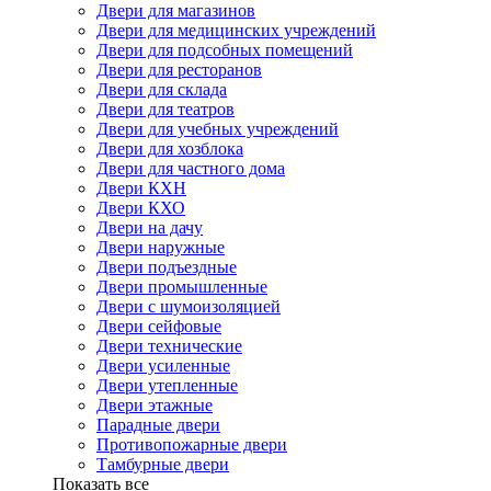
Двери для магазинов
Двери для медицинских учреждений
Двери для подсобных помещений
Двери для ресторанов
Двери для склада
Двери для театров
Двери для учебных учреждений
Двери для хозблока
Двери для частного дома
Двери КХН
Двери КХО
Двери на дачу
Двери наружные
Двери подъездные
Двери промышленные
Двери с шумоизоляцией
Двери сейфовые
Двери технические
Двери усиленные
Двери утепленные
Двери этажные
Парадные двери
Противопожарные двери
Тамбурные двери
Показать все