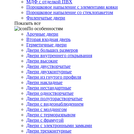
МДФ с отделкой ПВХ
Порошковое напыление с элементами ковки
Порошковое напыление со стеклопакетом
Филенчатые двери
Показать все
По особенностям
Арочные двери
Вторая входная дверь
Герметичные двери
Двери больших размеров
Двери внутреннего открывания
Двери высокие
Двери двустворчатые
Двери двухконтурные
Двери из гнутого профиля
Двери накладные
Двери нестандартные
Двери одностворчатые
Двери полуторастворчатые
Двери с видеонаблюдением
Двери с молдингом
Двери с терморазрывом
Двери с фрамугой
Двери с электронными замками
Двери трехконтурные