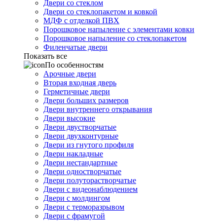
Двери со стеклом
Двери со стеклопакетом и ковкой
МДФ с отделкой ПВХ
Порошковое напыление с элементами ковки
Порошковое напыление со стеклопакетом
Филенчатые двери
Показать все
По особенностям
Арочные двери
Вторая входная дверь
Герметичные двери
Двери больших размеров
Двери внутреннего открывания
Двери высокие
Двери двустворчатые
Двери двухконтурные
Двери из гнутого профиля
Двери накладные
Двери нестандартные
Двери одностворчатые
Двери полуторастворчатые
Двери с видеонаблюдением
Двери с молдингом
Двери с терморазрывом
Двери с фрамугой