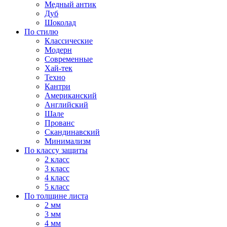
Медный антик
Дуб
Шоколад
По стилю
Классические
Модерн
Современные
Хай-тек
Техно
Кантри
Американский
Английский
Шале
Прованс
Скандинавский
Минимализм
По классу защиты
2 класс
3 класс
4 класс
5 класс
По толщине листа
2 мм
3 мм
4 мм