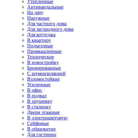
Утепленные
Антивандальные
На дачу
Наружные
Для частного дома
Для загородного дома
Для коттеджа
В квартиру
Подъездные
Промышленные
Технические
В новостройку
Бронированные
С шумоизоляцией
Взломостойкие
Усиленные
В офис
В подвал
В хрущевку
В сталинку
Двери этажные
В электрощитовую
Сейфовые
В общежитие
Для гостиниц