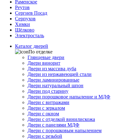
Раменское
Реутов
Сергиев Посад
Серпухов
Химки
Щёлково
Электросталь
Каталог дверей
По отделке
Глянцевые двери
Двери винорит
Двери из массива дуба
Двери из нержавеющей стали
Двери ламинированные
Двери натуральный шпон
Двери под старину
Двери порошковое напыление и МДФ
Двери с витражами
Двери с зеркалом
Двери с окном
Двери с отделкой винилискожа
Двери с панелями МДФ
Двери с порошковым напылением
Двери с резьбой