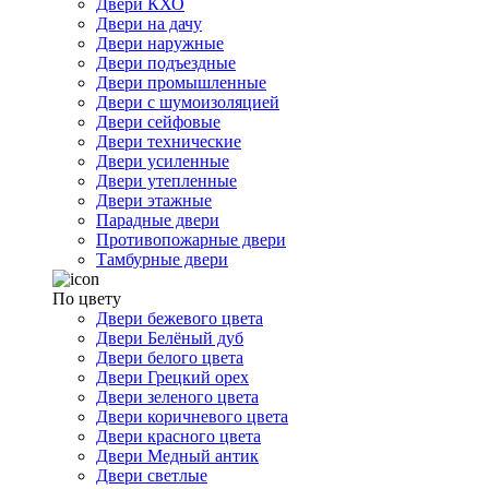
Двери КХО
Двери на дачу
Двери наружные
Двери подъездные
Двери промышленные
Двери с шумоизоляцией
Двери сейфовые
Двери технические
Двери усиленные
Двери утепленные
Двери этажные
Парадные двери
Противопожарные двери
Тамбурные двери
По цвету
Двери бежевого цвета
Двери Белёный дуб
Двери белого цвета
Двери Грецкий орех
Двери зеленого цвета
Двери коричневого цвета
Двери красного цвета
Двери Медный антик
Двери светлые