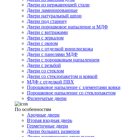
Двери из нержавеющей стали
Двери ламинированные
Двери натуральный шпон
Двери под старину
Двери порошковое напыление и МДФ
Двери с витражами
Двери с зеркалом
Двери с окном
Двери с отделкой винилискожа
Двери с панелями МДФ
Двери с порошковым напылением
Двери с резьбой
Двери со стеклом
Двери со стеклопакетом и ковкой
МДФ с отделкой ПВХ
Порошковое напыление с элементами ковки
Порошковое напыление со стеклопакетом
Филенчатые двери
По особенностям
Арочные двери
Вторая входная дверь
Герметичные двери
Двери больших размеров
Двери внутреннего открывания