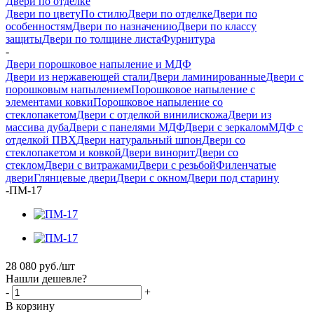
Двери по отделке
Двери по цвету
По стилю
Двери по отделке
Двери по
особенностям
Двери по назначению
Двери по классу
защиты
Двери по толщине листа
Фурнитура
-
Двери порошковое напыление и МДФ
Двери из нержавеющей стали
Двери ламинированные
Двери с
порошковым напылением
Порошковое напыление с
элементами ковки
Порошковое напыление со
стеклопакетом
Двери с отделкой винилискожа
Двери из
массива дуба
Двери с панелями МДФ
Двери с зеркалом
МДФ с
отделкой ПВХ
Двери натуральный шпон
Двери со
стеклопакетом и ковкой
Двери винорит
Двери со
стеклом
Двери с витражами
Двери с резьбой
Филенчатые
двери
Глянцевые двери
Двери с окном
Двери под старину
-
ПМ-17
28 080
руб.
/шт
Нашли дешевле?
-
+
В корзину