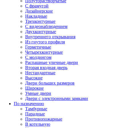
Полуторастворчатые
С фрамугой
Дизайнерские
Накладные
Трехконтурные
С видеонаблюдением
Двухконтурные
Внутреннего открывания
Из гнутого профиля
Герметичные
Четырехконтурные
С молдингом
Распашные уличные двери
Вторая входная дверь
Нестандартные
Высокие
Двери больших размеров
Широкие
Умные двери
Двери с электронными замками
По назначению
Тамбурные
Парадные
Противопожарные
В котельную