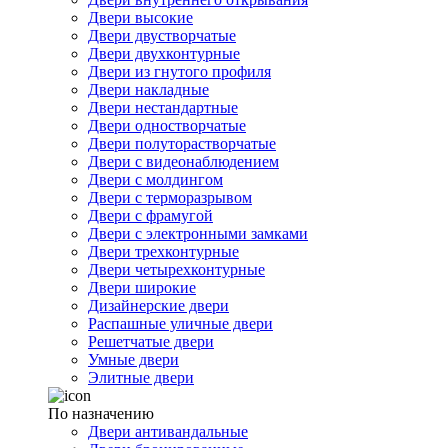
Двери высокие
Двери двустворчатые
Двери двухконтурные
Двери из гнутого профиля
Двери накладные
Двери нестандартные
Двери одностворчатые
Двери полуторастворчатые
Двери с видеонаблюдением
Двери с молдингом
Двери с терморазрывом
Двери с фрамугой
Двери с электронными замками
Двери трехконтурные
Двери четырехконтурные
Двери широкие
Дизайнерские двери
Распашные уличные двери
Решетчатые двери
Умные двери
Элитные двери
По назначению
Двери антивандальные