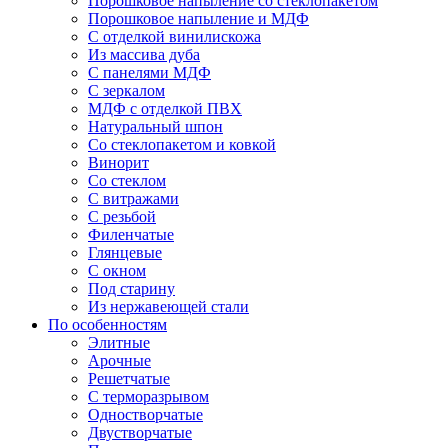
Порошковое напыление со стеклопакетом
Порошковое напыление и МДФ
С отделкой винилискожа
Из массива дуба
С панелями МДФ
С зеркалом
МДФ с отделкой ПВХ
Натуральный шпон
Со стеклопакетом и ковкой
Винорит
Со стеклом
С витражами
С резьбой
Филенчатые
Глянцевые
С окном
Под старину
Из нержавеющей стали
По особенностям
Элитные
Арочные
Решетчатые
С терморазрывом
Одностворчатые
Двустворчатые