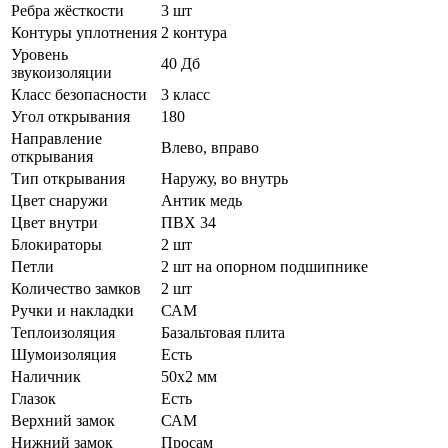
Ребра жёсткости
3 шт
Контуры уплотнения
2 контура
Уровень
40 Дб
звукоизоляции
Класс безопасности
3 класс
Угол открывания
180
Направление
Влево, вправо
открывания
Тип открывания
Наружу, во внутрь
Цвет снаружи
Антик медь
Цвет внутри
ПВХ 34
Блокираторы
2 шт
Петли
2 шт на опорном подшипнике
Количество замков
2 шт
Ручки и накладки
САМ
Теплоизоляция
Базальтовая плита
Шумоизоляция
Есть
Наличник
50х2 мм
Глазок
Есть
Верхний замок
САМ
Нижний замок
Просам