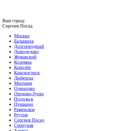
Ваш город:
Сергиев Посад
Москва
Балашиха
Долгопрудный
Домодедово
Жуковский
Коломна
Королёв
Красногорск
Люберцы
Мытищи
Одинцово
Орехово-Зуево
Подольск
Пушкино
Раменское
Реутов
Сергиев Посад
Серпухов
Химки