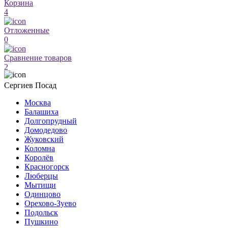
Корзина
4
Отложенные
0
Сравнение товаров
2
Сергиев Посад
Москва
Балашиха
Долгопрудный
Домодедово
Жуковский
Коломна
Королёв
Красногорск
Люберцы
Мытищи
Одинцово
Орехово-Зуево
Подольск
Пушкино