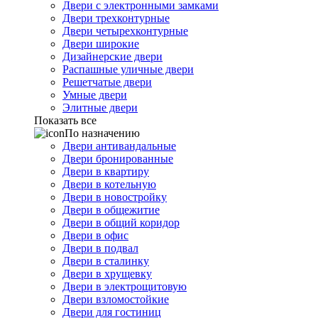
Двери с электронными замками
Двери трехконтурные
Двери четырехконтурные
Двери широкие
Дизайнерские двери
Распашные уличные двери
Решетчатые двери
Умные двери
Элитные двери
Показать все
По назначению
Двери антивандальные
Двери бронированные
Двери в квартиру
Двери в котельную
Двери в новостройку
Двери в общежитие
Двери в общий коридор
Двери в офис
Двери в подвал
Двери в сталинку
Двери в хрущевку
Двери в электрощитовую
Двери взломостойкие
Двери для гостиниц