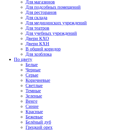
Для магазинов
Для подсобных помещений
Для ресторанов
Для склада
Для медицинских учреждений
Для театров
Для учебных учреждений
Двери КХО
Двери КХН
В общий коридор
Для хозблока
По цвету
Белые
Черные
Серые
Коричневые
Светлые
Темные
Зеленые
Венге
Синие
Красные
Бежевые
Белёный дуб
Грецкий орех