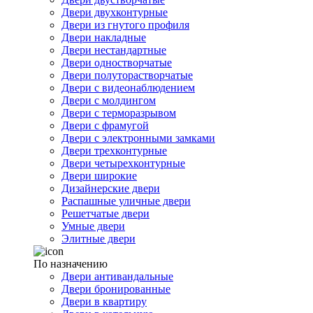
Двери двухконтурные
Двери из гнутого профиля
Двери накладные
Двери нестандартные
Двери одностворчатые
Двери полуторастворчатые
Двери с видеонаблюдением
Двери с молдингом
Двери с терморазрывом
Двери с фрамугой
Двери с электронными замками
Двери трехконтурные
Двери четырехконтурные
Двери широкие
Дизайнерские двери
Распашные уличные двери
Решетчатые двери
Умные двери
Элитные двери
По назначению
Двери антивандальные
Двери бронированные
Двери в квартиру