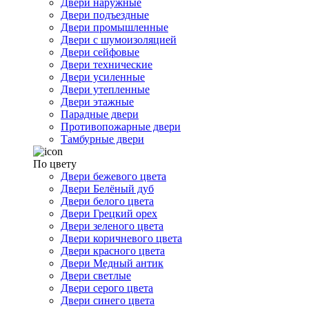
Двери наружные
Двери подъездные
Двери промышленные
Двери с шумоизоляцией
Двери сейфовые
Двери технические
Двери усиленные
Двери утепленные
Двери этажные
Парадные двери
Противопожарные двери
Тамбурные двери
По цвету
Двери бежевого цвета
Двери Белёный дуб
Двери белого цвета
Двери Грецкий орех
Двери зеленого цвета
Двери коричневого цвета
Двери красного цвета
Двери Медный антик
Двери светлые
Двери серого цвета
Двери синего цвета