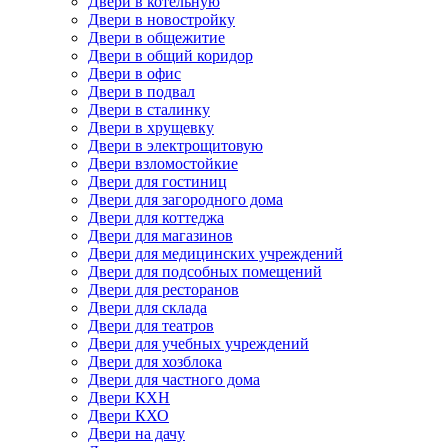
Двери в котельную
Двери в новостройку
Двери в общежитие
Двери в общий коридор
Двери в офис
Двери в подвал
Двери в сталинку
Двери в хрущевку
Двери в электрощитовую
Двери взломостойкие
Двери для гостиниц
Двери для загородного дома
Двери для коттеджа
Двери для магазинов
Двери для медицинских учреждений
Двери для подсобных помещений
Двери для ресторанов
Двери для склада
Двери для театров
Двери для учебных учреждений
Двери для хозблока
Двери для частного дома
Двери КХН
Двери КХО
Двери на дачу