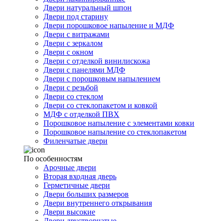
Двери натуральный шпон
Двери под старину
Двери порошковое напыление и МДФ
Двери с витражами
Двери с зеркалом
Двери с окном
Двери с отделкой винилискожа
Двери с панелями МДФ
Двери с порошковым напылением
Двери с резьбой
Двери со стеклом
Двери со стеклопакетом и ковкой
МДФ с отделкой ПВХ
Порошковое напыление с элементами ковки
Порошковое напыление со стеклопакетом
Филенчатые двери
По особенностям
Арочные двери
Вторая входная дверь
Герметичные двери
Двери больших размеров
Двери внутреннего открывания
Двери высокие
Двери двустворчатые