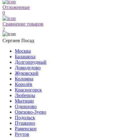
Отложенные
0
Сравнение товаров
2
Сергиев Посад
Москва
Балашиха
Долгопрудный
Домодедово
Жуковский
Коломна
Королёв
Красногорск
Люберцы
Мытищи
Одинцово
Орехово-Зуево
Подольск
Пушкино
Раменское
Реутов