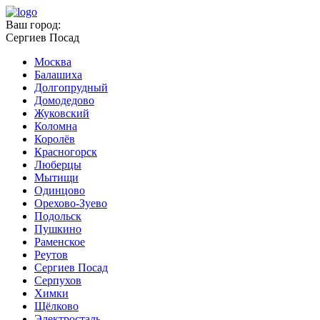
Ваш город:
Сергиев Посад
Москва
Балашиха
Долгопрудный
Домодедово
Жуковский
Коломна
Королёв
Красногорск
Люберцы
Мытищи
Одинцово
Орехово-Зуево
Подольск
Пушкино
Раменское
Реутов
Сергиев Посад
Серпухов
Химки
Щёлково
Электросталь