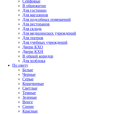
Сейфовые
В общежитие
Для гостиниц
Для магазинов
Для подсобных помещений
Для ресторанов
Для склада
Для медицинских учреждений
Для театров
Для учебных учреждений
Двери КХО
Двери КХН
В общий коридор
Для хозблока
По цвету
Белые
Черные
Серые
Коричневые
Светлые
Темные
Зеленые
Венге
Синие
Красные