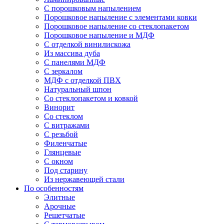
С порошковым напылением
Порошковое напыление с элементами ковки
Порошковое напыление со стеклопакетом
Порошковое напыление и МДФ
С отделкой винилискожа
Из массива дуба
С панелями МДФ
С зеркалом
МДФ с отделкой ПВХ
Натуральный шпон
Со стеклопакетом и ковкой
Винорит
Со стеклом
С витражами
С резьбой
Филенчатые
Глянцевые
С окном
Под старину
Из нержавеющей стали
По особенностям
Элитные
Арочные
Решетчатые