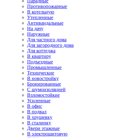
Парадные
Противопожарные
В котельную
Утепленные
Антивандальные
На дачу
Наружные
Для частного дома
Для загородного дома
Для коттеджа
В квартиру
Подъездные
Промышленные
Технические
В новостройку
Бронированные
С шумоизоляцией
Взломостойкие
Усиленные
В офис
В подвал
В хрущевку
В сталинку
Двери этажные
В электрощитовую