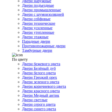
Двери наружные
Двери подъездные
Двери промышленные
Двери с шумоизоляцией
Двери сейфовые
Двери технические
Двери усиленные
Двери утепленные
Двери этажные
Парадные двери
Противопожарные двери
Тамбурные двери
По цвету
Двери бежевого цвета
Двери Белёный дуб
Двери белого цвета
Двери Грецкий орех
Двери зеленого цвета
Двери коричневого цвета
Двери красного цвета
Двери Медный антик
Двери светлые
Двери серого цвета
Двери синего цвета