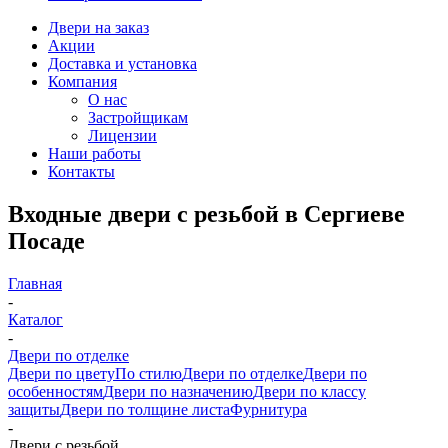
Двери на заказ
Акции
Доставка и установка
Компания
О нас
Застройщикам
Лицензии
Наши работы
Контакты
Входные двери с резьбой в Сергиеве
Посаде
Главная
-
Каталог
-
Двери по отделке
Двери по цвету
По стилю
Двери по отделке
Двери по
особенностям
Двери по назначению
Двери по классу
защиты
Двери по толщине листа
Фурнитура
-
Двери с резьбой