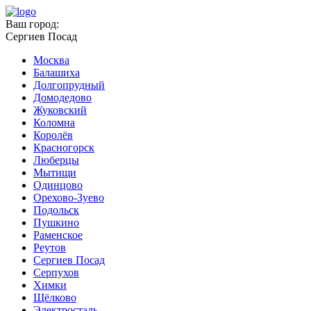
Ваш город:
Сергиев Посад
Москва
Балашиха
Долгопрудный
Домодедово
Жуковский
Коломна
Королёв
Красногорск
Люберцы
Мытищи
Одинцово
Орехово-Зуево
Подольск
Пушкино
Раменское
Реутов
Сергиев Посад
Серпухов
Химки
Щёлково
Электросталь