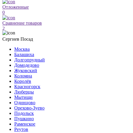
Отложенные
0
Сравнение товаров
2
Сергиев Посад
Москва
Балашиха
Долгопрудный
Домодедово
Жуковский
Коломна
Королёв
Красногорск
Люберцы
Мытищи
Одинцово
Орехово-Зуево
Подольск
Пушкино
Раменское
Реутов