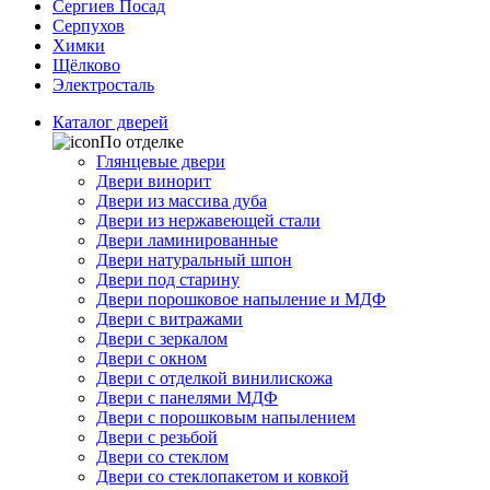
Сергиев Посад
Серпухов
Химки
Щёлково
Электросталь
Каталог дверей
По отделке
Глянцевые двери
Двери винорит
Двери из массива дуба
Двери из нержавеющей стали
Двери ламинированные
Двери натуральный шпон
Двери под старину
Двери порошковое напыление и МДФ
Двери с витражами
Двери с зеркалом
Двери с окном
Двери с отделкой винилискожа
Двери с панелями МДФ
Двери с порошковым напылением
Двери с резьбой
Двери со стеклом
Двери со стеклопакетом и ковкой