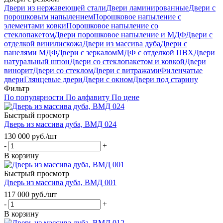
Двери из нержавеющей стали
Двери ламинированные
Двери с
порошковым напылением
Порошковое напыление с
элементами ковки
Порошковое напыление со
стеклопакетом
Двери порошковое напыление и МДФ
Двери с
отделкой винилискожа
Двери из массива дуба
Двери с
панелями МДФ
Двери с зеркалом
МДФ с отделкой ПВХ
Двери
натуральный шпон
Двери со стеклопакетом и ковкой
Двери
винорит
Двери со стеклом
Двери с витражами
Филенчатые
двери
Глянцевые двери
Двери с окном
Двери под старину
Фильтр
По популярности
По алфавиту
По цене
Быстрый просмотр
Дверь из массива дуба, ВМД 024
130 000
руб.
/шт
-
+
В корзину
Быстрый просмотр
Дверь из массива дуба, ВМД 001
117 000
руб.
/шт
-
+
В корзину