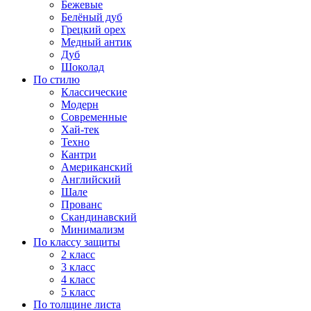
Бежевые
Белёный дуб
Грецкий орех
Медный антик
Дуб
Шоколад
По стилю
Классические
Модерн
Современные
Хай-тек
Техно
Кантри
Американский
Английский
Шале
Прованс
Скандинавский
Минимализм
По классу защиты
2 класс
3 класс
4 класс
5 класс
По толщине листа