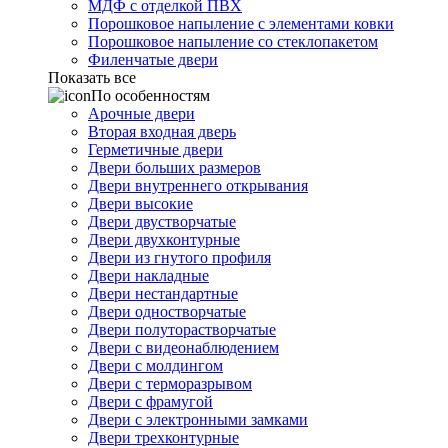
МДФ с отделкой ПВХ
Порошковое напыление с элементами ковки
Порошковое напыление со стеклопакетом
Филенчатые двери
Показать все
По особенностям
Арочные двери
Вторая входная дверь
Герметичные двери
Двери больших размеров
Двери внутреннего открывания
Двери высокие
Двери двустворчатые
Двери двухконтурные
Двери из гнутого профиля
Двери накладные
Двери нестандартные
Двери одностворчатые
Двери полуторастворчатые
Двери с видеонаблюдением
Двери с молдингом
Двери с терморазрывом
Двери с фрамугой
Двери с электронными замками
Двери трехконтурные