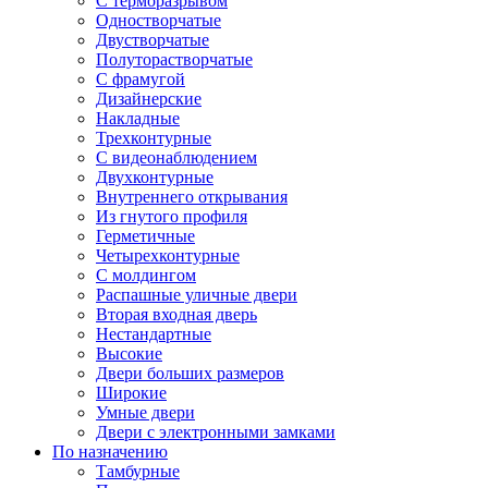
С терморазрывом
Одностворчатые
Двустворчатые
Полуторастворчатые
С фрамугой
Дизайнерские
Накладные
Трехконтурные
С видеонаблюдением
Двухконтурные
Внутреннего открывания
Из гнутого профиля
Герметичные
Четырехконтурные
С молдингом
Распашные уличные двери
Вторая входная дверь
Нестандартные
Высокие
Двери больших размеров
Широкие
Умные двери
Двери с электронными замками
По назначению
Тамбурные