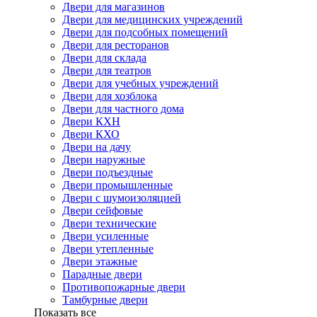
Двери для магазинов
Двери для медицинских учреждений
Двери для подсобных помещений
Двери для ресторанов
Двери для склада
Двери для театров
Двери для учебных учреждений
Двери для хозблока
Двери для частного дома
Двери КХН
Двери КХО
Двери на дачу
Двери наружные
Двери подъездные
Двери промышленные
Двери с шумоизоляцией
Двери сейфовые
Двери технические
Двери усиленные
Двери утепленные
Двери этажные
Парадные двери
Противопожарные двери
Тамбурные двери
Показать все