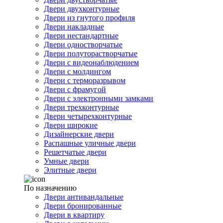
Двери двухконтурные
Двери из гнутого профиля
Двери накладные
Двери нестандартные
Двери одностворчатые
Двери полуторастворчатые
Двери с видеонаблюдением
Двери с молдингом
Двери с терморазрывом
Двери с фрамугой
Двери с электронными замками
Двери трехконтурные
Двери четырехконтурные
Двери широкие
Дизайнерские двери
Распашные уличные двери
Решетчатые двери
Умные двери
Элитные двери
По назначению
Двери антивандальные
Двери бронированные
Двери в квартиру