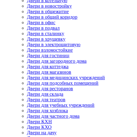
Двери в котельную
Двери в новостройку
Двери в общежитие
Двери в общий коридор
Двери в офис
Двери в подвал
Двери в сталинку
Двери в хрущевку
Двери в электрощитовую
Двери взломостойкие
Двери для гостиниц
Двери для загородного дома
Двери для коттеджа
Двери для магазинов
Двери для медицинских учреждений
Двери для подсобных помещений
Двери для ресторанов
Двери для склада
Двери для театров
Двери для учебных учреждений
Двери для хозблока
Двери для частного дома
Двери КХН
Двери КХО
Двери на дачу