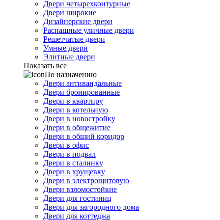
Двери четырехконтурные
Двери широкие
Дизайнерские двери
Распашные уличные двери
Решетчатые двери
Умные двери
Элитные двери
Показать все
По назначению
Двери антивандальные
Двери бронированные
Двери в квартиру
Двери в котельную
Двери в новостройку
Двери в общежитие
Двери в общий коридор
Двери в офис
Двери в подвал
Двери в сталинку
Двери в хрущевку
Двери в электрощитовую
Двери взломостойкие
Двери для гостиниц
Двери для загородного дома
Двери для коттеджа