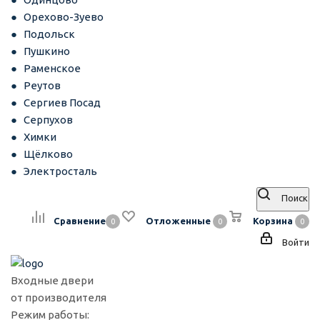
Орехово-Зуево
Подольск
Пушкино
Раменское
Реутов
Сергиев Посад
Серпухов
Химки
Щёлково
Электросталь
Поиск
Сравнение
Отложенные
Корзина
0
0
0
Войти
Входные двери
от производителя
Режим работы: