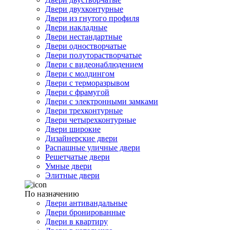
Двери двухконтурные
Двери из гнутого профиля
Двери накладные
Двери нестандартные
Двери одностворчатые
Двери полуторастворчатые
Двери с видеонаблюдением
Двери с молдингом
Двери с терморазрывом
Двери с фрамугой
Двери с электронными замками
Двери трехконтурные
Двери четырехконтурные
Двери широкие
Дизайнерские двери
Распашные уличные двери
Решетчатые двери
Умные двери
Элитные двери
По назначению
Двери антивандальные
Двери бронированные
Двери в квартиру