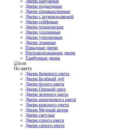
Двери наружные
Двери подъездные
Двери промышленные
Двери с шумоизоляцией
Двери сейфовые
Двери технические
Двери усиленные
Двери утепленные
Двери этажные
Парадные двери
Противопожарные двери
Тамбурные двери
По цвету
Двери бежевого цвета
Двери Белёный дуб
Двери белого цвета
Двери Грецкий орех
Двери зеленого цвета
Двери коричневого цвета
Двери красного цвета
Двери Медный антик
Двери светлые
Двери серого цвета
Двери синего цвета