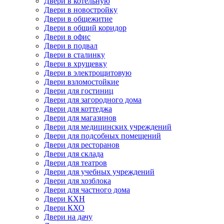
Двери в котельную
Двери в новостройку
Двери в общежитие
Двери в общий коридор
Двери в офис
Двери в подвал
Двери в сталинку
Двери в хрущевку
Двери в электрощитовую
Двери взломостойкие
Двери для гостиниц
Двери для загородного дома
Двери для коттеджа
Двери для магазинов
Двери для медицинских учреждений
Двери для подсобных помещений
Двери для ресторанов
Двери для склада
Двери для театров
Двери для учебных учреждений
Двери для хозблока
Двери для частного дома
Двери КХН
Двери КХО
Двери на дачу