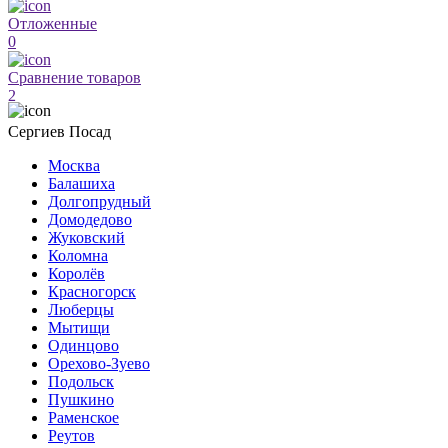
Отложенные
0
Сравнение товаров
2
Сергиев Посад
Москва
Балашиха
Долгопрудный
Домодедово
Жуковский
Коломна
Королёв
Красногорск
Люберцы
Мытищи
Одинцово
Орехово-Зуево
Подольск
Пушкино
Раменское
Реутов