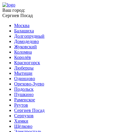
Ваш город:
Сергиев Посад
Москва
Балашиха
Долгопрудный
Домодедово
Жуковский
Коломна
Королёв
Красногорск
Люберцы
Мытищи
Одинцово
Орехово-Зуево
Подольск
Пушкино
Раменское
Реутов
Сергиев Посад
Серпухов
Химки
Щёлково
Электросталь