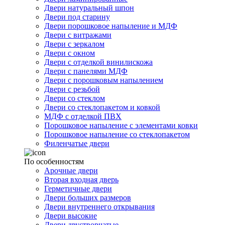
Двери натуральный шпон
Двери под старину
Двери порошковое напыление и МДФ
Двери с витражами
Двери с зеркалом
Двери с окном
Двери с отделкой винилискожа
Двери с панелями МДФ
Двери с порошковым напылением
Двери с резьбой
Двери со стеклом
Двери со стеклопакетом и ковкой
МДФ с отделкой ПВХ
Порошковое напыление с элементами ковки
Порошковое напыление со стеклопакетом
Филенчатые двери
По особенностям
Арочные двери
Вторая входная дверь
Герметичные двери
Двери больших размеров
Двери внутреннего открывания
Двери высокие
Двери двустворчатые