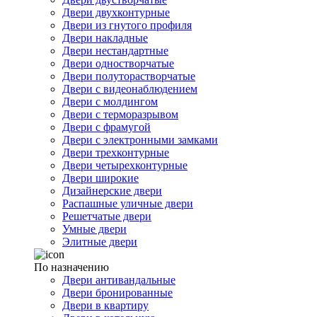
Двери двухконтурные
Двери из гнутого профиля
Двери накладные
Двери нестандартные
Двери одностворчатые
Двери полуторастворчатые
Двери с видеонаблюдением
Двери с молдингом
Двери с терморазрывом
Двери с фрамугой
Двери с электронными замками
Двери трехконтурные
Двери четырехконтурные
Двери широкие
Дизайнерские двери
Распашные уличные двери
Решетчатые двери
Умные двери
Элитные двери
По назначению
Двери антивандальные
Двери бронированные
Двери в квартиру