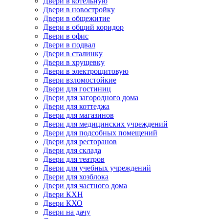
Двери в котельную
Двери в новостройку
Двери в общежитие
Двери в общий коридор
Двери в офис
Двери в подвал
Двери в сталинку
Двери в хрущевку
Двери в электрощитовую
Двери взломостойкие
Двери для гостиниц
Двери для загородного дома
Двери для коттеджа
Двери для магазинов
Двери для медицинских учреждений
Двери для подсобных помещений
Двери для ресторанов
Двери для склада
Двери для театров
Двери для учебных учреждений
Двери для хозблока
Двери для частного дома
Двери КХН
Двери КХО
Двери на дачу