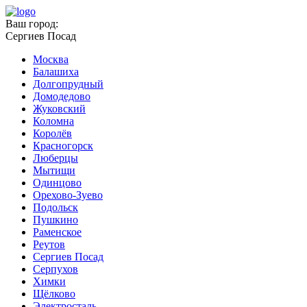
Ваш город:
Сергиев Посад
Москва
Балашиха
Долгопрудный
Домодедово
Жуковский
Коломна
Королёв
Красногорск
Люберцы
Мытищи
Одинцово
Орехово-Зуево
Подольск
Пушкино
Раменское
Реутов
Сергиев Посад
Серпухов
Химки
Щёлково
Электросталь