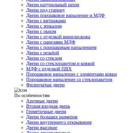
Двери натуральный шпон
Двери под старину
Двери порошковое напыление и МДФ
Двери с витражами
Двери с зеркалом
Двери с окном
Двери с отделкой винилискожа
Двери с панелями МДФ
Двери с порошковым напылением
Двери с резьбой
Двери со стеклом
Двери со стеклопакетом и ковкой
МДФ с отделкой ПВХ
Порошковое напыление с элементами ковки
Порошковое напыление со стеклопакетом
Филенчатые двери
По особенностям
Арочные двери
Вторая входная дверь
Герметичные двери
Двери больших размеров
Двери внутреннего открывания
Двери высокие
Двери двустворчатые