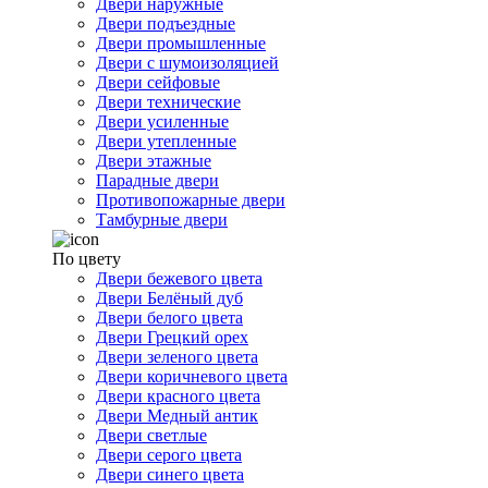
Двери наружные
Двери подъездные
Двери промышленные
Двери с шумоизоляцией
Двери сейфовые
Двери технические
Двери усиленные
Двери утепленные
Двери этажные
Парадные двери
Противопожарные двери
Тамбурные двери
По цвету
Двери бежевого цвета
Двери Белёный дуб
Двери белого цвета
Двери Грецкий орех
Двери зеленого цвета
Двери коричневого цвета
Двери красного цвета
Двери Медный антик
Двери светлые
Двери серого цвета
Двери синего цвета