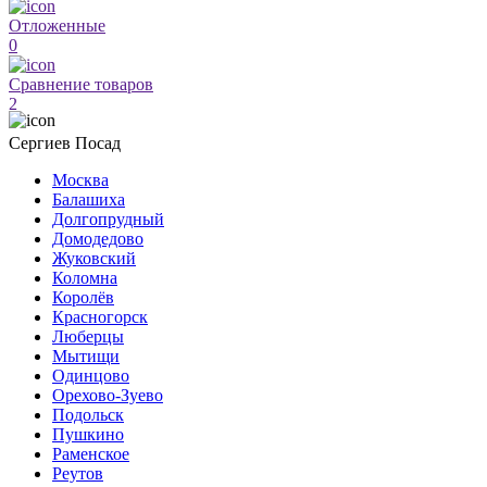
Отложенные
0
Сравнение товаров
2
Сергиев Посад
Москва
Балашиха
Долгопрудный
Домодедово
Жуковский
Коломна
Королёв
Красногорск
Люберцы
Мытищи
Одинцово
Орехово-Зуево
Подольск
Пушкино
Раменское
Реутов