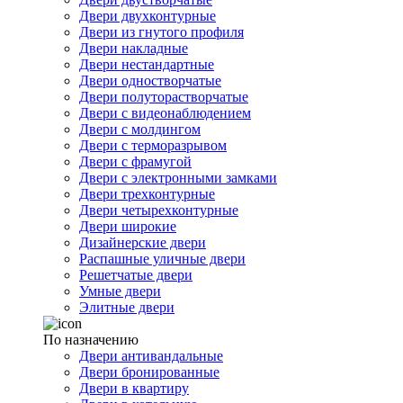
Двери двухконтурные
Двери из гнутого профиля
Двери накладные
Двери нестандартные
Двери одностворчатые
Двери полуторастворчатые
Двери с видеонаблюдением
Двери с молдингом
Двери с терморазрывом
Двери с фрамугой
Двери с электронными замками
Двери трехконтурные
Двери четырехконтурные
Двери широкие
Дизайнерские двери
Распашные уличные двери
Решетчатые двери
Умные двери
Элитные двери
По назначению
Двери антивандальные
Двери бронированные
Двери в квартиру