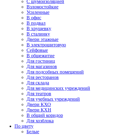
С шумоизоляцией
Взломостойкие
Усиленные
В офис
В подвал
В хрущевку
В сталинку
Двери этажные
В электрощитовую
Сейфовые
В общежитие
Для гостиниц
Для магазинов
Для подсобных помещений
Для ресторанов
Для склада
Для медицинских учреждений
Для театров
Для учебных учреждений
Двери КХО
Двери КХН
В общий коридор
Для хозблока
По цвету
Белые