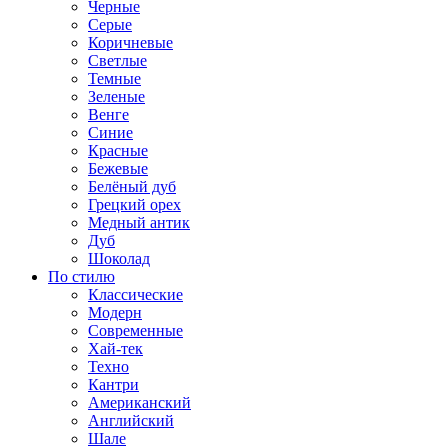
Черные
Серые
Коричневые
Светлые
Темные
Зеленые
Венге
Синие
Красные
Бежевые
Белёный дуб
Грецкий орех
Медный антик
Дуб
Шоколад
По стилю
Классические
Модерн
Современные
Хай-тек
Техно
Кантри
Американский
Английский
Шале