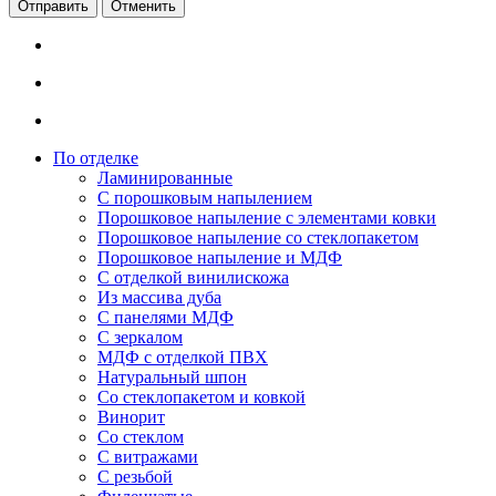
Отменить
По отделке
Ламинированные
С порошковым напылением
Порошковое напыление с элементами ковки
Порошковое напыление со стеклопакетом
Порошковое напыление и МДФ
С отделкой винилискожа
Из массива дуба
С панелями МДФ
С зеркалом
МДФ с отделкой ПВХ
Натуральный шпон
Со стеклопакетом и ковкой
Винорит
Со стеклом
С витражами
С резьбой