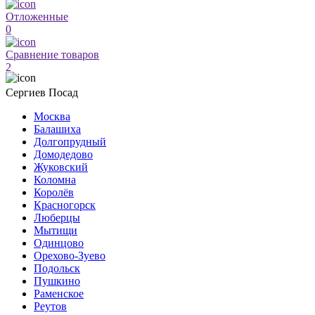
Отложенные
0
Сравнение товаров
2
Сергиев Посад
Москва
Балашиха
Долгопрудный
Домодедово
Жуковский
Коломна
Королёв
Красногорск
Люберцы
Мытищи
Одинцово
Орехово-Зуево
Подольск
Пушкино
Раменское
Реутов