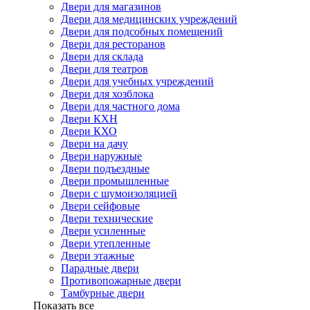
Двери для магазинов
Двери для медицинских учреждений
Двери для подсобных помещений
Двери для ресторанов
Двери для склада
Двери для театров
Двери для учебных учреждений
Двери для хозблока
Двери для частного дома
Двери КХН
Двери КХО
Двери на дачу
Двери наружные
Двери подъездные
Двери промышленные
Двери с шумоизоляцией
Двери сейфовые
Двери технические
Двери усиленные
Двери утепленные
Двери этажные
Парадные двери
Противопожарные двери
Тамбурные двери
Показать все