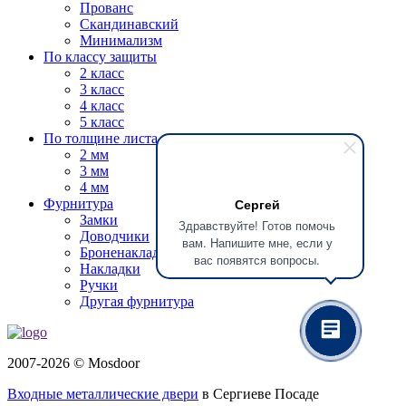
Прованс
Скандинавский
Минимализм
По классу защиты
2 класс
3 класс
4 класс
5 класс
По толщине листа
2 мм
3 мм
4 мм
Сергей
Фурнитура
Замки
Здравствуйте! Готов помочь
Доводчики
вам. Напишите мне, если у
Броненакладки
вас появятся вопросы.
Накладки
Ручки
Другая фурнитура
2007-2026 © Mosdoor
Входные металлические двери
в Сергиеве Посаде