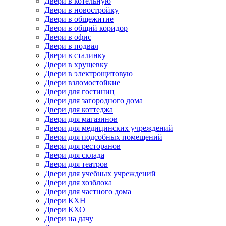
Двери в котельную
Двери в новостройку
Двери в общежитие
Двери в общий коридор
Двери в офис
Двери в подвал
Двери в сталинку
Двери в хрущевку
Двери в электрощитовую
Двери взломостойкие
Двери для гостиниц
Двери для загородного дома
Двери для коттеджа
Двери для магазинов
Двери для медицинских учреждений
Двери для подсобных помещений
Двери для ресторанов
Двери для склада
Двери для театров
Двери для учебных учреждений
Двери для хозблока
Двери для частного дома
Двери КХН
Двери КХО
Двери на дачу