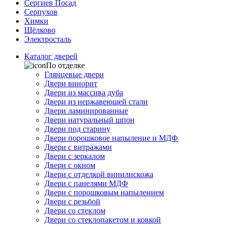
Сергиев Посад
Серпухов
Химки
Щёлково
Электросталь
Каталог дверей
По отделке
Глянцевые двери
Двери винорит
Двери из массива дуба
Двери из нержавеющей стали
Двери ламинированные
Двери натуральный шпон
Двери под старину
Двери порошковое напыление и МДФ
Двери с витражами
Двери с зеркалом
Двери с окном
Двери с отделкой винилискожа
Двери с панелями МДФ
Двери с порошковым напылением
Двери с резьбой
Двери со стеклом
Двери со стеклопакетом и ковкой