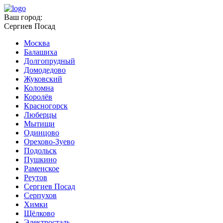
Ваш город:
Сергиев Посад
Москва
Балашиха
Долгопрудный
Домодедово
Жуковский
Коломна
Королёв
Красногорск
Люберцы
Мытищи
Одинцово
Орехово-Зуево
Подольск
Пушкино
Раменское
Реутов
Сергиев Посад
Серпухов
Химки
Щёлково
Электросталь