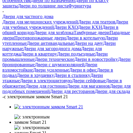
особенностям
Двери по назначению
Двери по классу
защиты
Двери по толщине листа
Фурнитура
-
Двери для частного дома
Двери для медицинских учреждений
Двери для театров
Двери
для учебных учреждений
Двери КХО
Двери КХН
Двери в
общий коридор
Двери для хозблока
Тамбурные двери
Парадные
двери
Противопожарные двери
Двери в котельную
Двери
утепленные
Двери антивандальные
Двери на дачу
Двери
наружные
Двери для загородного дома
Двери для
коттеджа
Двери в квартиру
Двери подъездные
Двери
промышленные
Двери технические
Двери в новостройку
Двери
бронированные
Двери с шумоизоляцией
Двери
взломостойкие
Двери усиленные
Двери в офис
Двери в
подвал
Двери в хрущевку
Двери в сталинку
Двери
этажные
Двери в электрощитовую
Двери сейфовые
Двери в
общежитие
Двери для гостиниц
Двери для магазинов
Двери для
подсобных помещений
Двери для ресторанов
Двери для склада
-
с электронным замком Smart 21