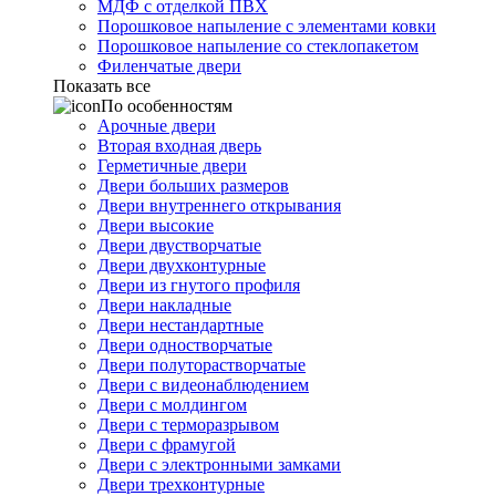
МДФ с отделкой ПВХ
Порошковое напыление с элементами ковки
Порошковое напыление со стеклопакетом
Филенчатые двери
Показать все
По особенностям
Арочные двери
Вторая входная дверь
Герметичные двери
Двери больших размеров
Двери внутреннего открывания
Двери высокие
Двери двустворчатые
Двери двухконтурные
Двери из гнутого профиля
Двери накладные
Двери нестандартные
Двери одностворчатые
Двери полуторастворчатые
Двери с видеонаблюдением
Двери с молдингом
Двери с терморазрывом
Двери с фрамугой
Двери с электронными замками
Двери трехконтурные