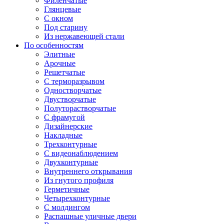
Филенчатые
Глянцевые
С окном
Под старину
Из нержавеющей стали
По особенностям
Элитные
Арочные
Решетчатые
С терморазрывом
Одностворчатые
Двустворчатые
Полуторастворчатые
С фрамугой
Дизайнерские
Накладные
Трехконтурные
С видеонаблюдением
Двухконтурные
Внутреннего открывания
Из гнутого профиля
Герметичные
Четырехконтурные
С молдингом
Распашные уличные двери