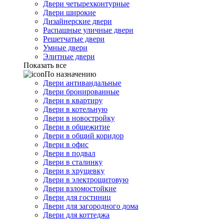
Двери четырехконтурные
Двери широкие
Дизайнерские двери
Распашные уличные двери
Решетчатые двери
Умные двери
Элитные двери
Показать все
По назначению
Двери антивандальные
Двери бронированные
Двери в квартиру
Двери в котельную
Двери в новостройку
Двери в общежитие
Двери в общий коридор
Двери в офис
Двери в подвал
Двери в сталинку
Двери в хрущевку
Двери в электрощитовую
Двери взломостойкие
Двери для гостиниц
Двери для загородного дома
Двери для коттеджа