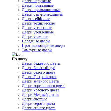
Двери наружные
Двери подъездные
Двери промышленные
Двери с шумоизоляцией
Двери сейфовые
Двери технические
Двери усиленные
Двери утепленные
Двери этажные
Парадные двери
Противопожарные двери
Тамбурные двери
По цвету
Двери бежевого цвета
Двери Белёный дуб
Двери белого цвета
Двери Грецкий орех
Двери зеленого цвета
Двери коричневого цвета
Двери красного цвета
Двери Медный антик
Двери светлые
Двери серого цвета
Двери синего цвета