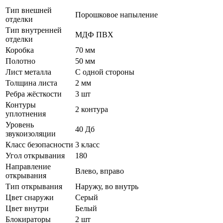
Тип внешней
Порошковое напыление
отделки
Тип внутренней
МДФ ПВХ
отделки
Коробка
70 мм
Полотно
50 мм
Лист металла
С одной стороны
Толщина листа
2 мм
Ребра жёсткости
3 шт
Контуры
2 контура
уплотнения
Уровень
40 Дб
звукоизоляции
Класс безопасности
3 класс
Угол открывания
180
Направление
Влево, вправо
открывания
Тип открывания
Наружу, во внутрь
Цвет снаружи
Серый
Цвет внутри
Белый
Блокираторы
2 шт