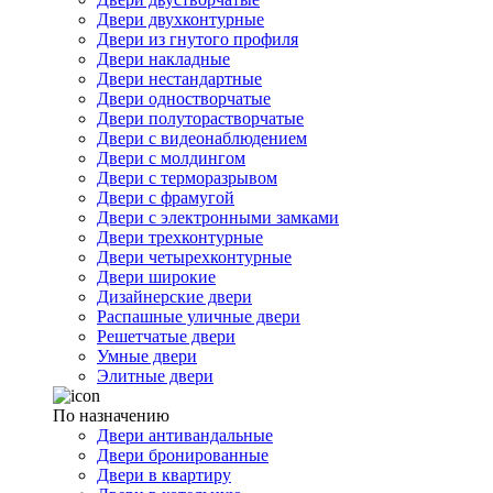
Двери двухконтурные
Двери из гнутого профиля
Двери накладные
Двери нестандартные
Двери одностворчатые
Двери полуторастворчатые
Двери с видеонаблюдением
Двери с молдингом
Двери с терморазрывом
Двери с фрамугой
Двери с электронными замками
Двери трехконтурные
Двери четырехконтурные
Двери широкие
Дизайнерские двери
Распашные уличные двери
Решетчатые двери
Умные двери
Элитные двери
По назначению
Двери антивандальные
Двери бронированные
Двери в квартиру