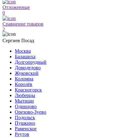
Отложенные
0
Сравнение товаров
2
Сергиев Посад
Москва
Балашиха
Долгопрудный
Домодедово
Жуковский
Коломна
Королёв
Красногорск
Люберцы
Мытищи
Одинцово
Орехово-Зуево
Подольск
Пушкино
Раменское
Реутов