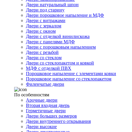
Двери натуральный шпон
Двери под старину
Двери порошковое напыление и МДФ
Двери с витражами
Двери с зеркалом
Двери с окном
Двери с отделкой винилискожа
Двери с панелями МДФ
Двери с порошковым напылением
Двери с резьбой
Двери со стеклом
Двери со стеклопакетом и ковкой
МДФ с отделкой ПВХ
Порошковое напыление с элементами ковки
Порошковое напыление со стеклопакетом
Филенчатые двери
По особенностям
Арочные двери
Вторая входная дверь
Герметичные двери
Двери больших размеров
Двери внутреннего открывания
Двери высокие
Двери двустворчатые