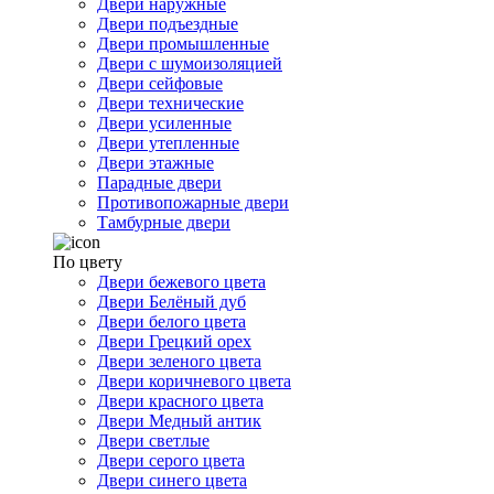
Двери наружные
Двери подъездные
Двери промышленные
Двери с шумоизоляцией
Двери сейфовые
Двери технические
Двери усиленные
Двери утепленные
Двери этажные
Парадные двери
Противопожарные двери
Тамбурные двери
По цвету
Двери бежевого цвета
Двери Белёный дуб
Двери белого цвета
Двери Грецкий орех
Двери зеленого цвета
Двери коричневого цвета
Двери красного цвета
Двери Медный антик
Двери светлые
Двери серого цвета
Двери синего цвета