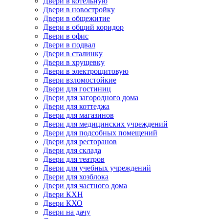
Двери в котельную
Двери в новостройку
Двери в общежитие
Двери в общий коридор
Двери в офис
Двери в подвал
Двери в сталинку
Двери в хрущевку
Двери в электрощитовую
Двери взломостойкие
Двери для гостиниц
Двери для загородного дома
Двери для коттеджа
Двери для магазинов
Двери для медицинских учреждений
Двери для подсобных помещений
Двери для ресторанов
Двери для склада
Двери для театров
Двери для учебных учреждений
Двери для хозблока
Двери для частного дома
Двери КХН
Двери КХО
Двери на дачу