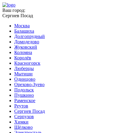
Ваш город:
Сергиев Посад
Москва
Балашиха
Долгопрудный
Домодедово
Жуковский
Коломна
Королёв
Красногорск
Люберцы
Мытищи
Одинцово
Орехово-Зуево
Подольск
Пушкино
Раменское
Реутов
Сергиев Посад
Серпухов
Химки
Щёлково
Электросталь