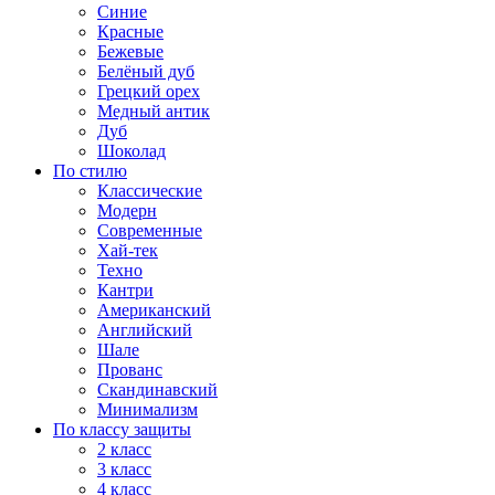
Синие
Красные
Бежевые
Белёный дуб
Грецкий орех
Медный антик
Дуб
Шоколад
По стилю
Классические
Модерн
Современные
Хай-тек
Техно
Кантри
Американский
Английский
Шале
Прованс
Скандинавский
Минимализм
По классу защиты
2 класс
3 класс
4 класс