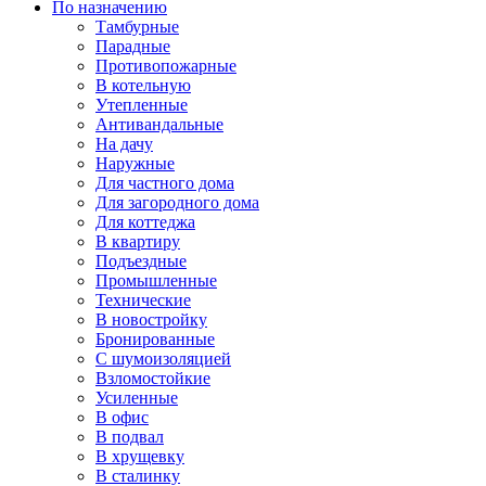
По назначению
Тамбурные
Парадные
Противопожарные
В котельную
Утепленные
Антивандальные
На дачу
Наружные
Для частного дома
Для загородного дома
Для коттеджа
В квартиру
Подъездные
Промышленные
Технические
В новостройку
Бронированные
С шумоизоляцией
Взломостойкие
Усиленные
В офис
В подвал
В хрущевку
В сталинку