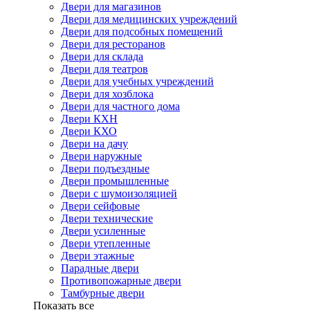
Двери для магазинов
Двери для медицинских учреждений
Двери для подсобных помещений
Двери для ресторанов
Двери для склада
Двери для театров
Двери для учебных учреждений
Двери для хозблока
Двери для частного дома
Двери КХН
Двери КХО
Двери на дачу
Двери наружные
Двери подъездные
Двери промышленные
Двери с шумоизоляцией
Двери сейфовые
Двери технические
Двери усиленные
Двери утепленные
Двери этажные
Парадные двери
Противопожарные двери
Тамбурные двери
Показать все