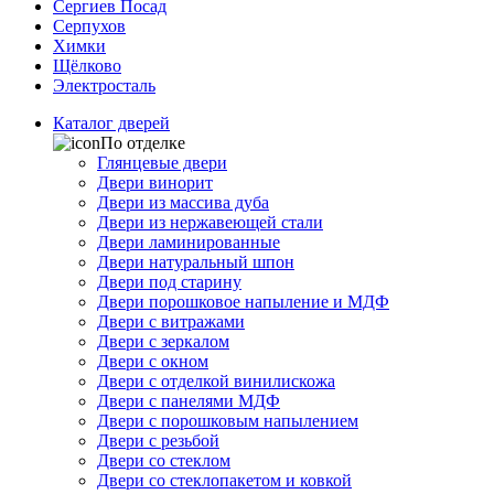
Сергиев Посад
Серпухов
Химки
Щёлково
Электросталь
Каталог дверей
По отделке
Глянцевые двери
Двери винорит
Двери из массива дуба
Двери из нержавеющей стали
Двери ламинированные
Двери натуральный шпон
Двери под старину
Двери порошковое напыление и МДФ
Двери с витражами
Двери с зеркалом
Двери с окном
Двери с отделкой винилискожа
Двери с панелями МДФ
Двери с порошковым напылением
Двери с резьбой
Двери со стеклом
Двери со стеклопакетом и ковкой