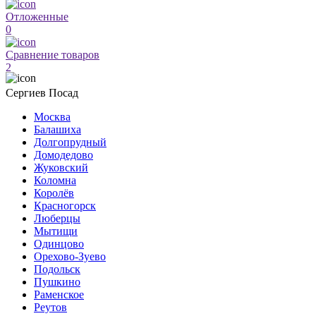
Отложенные
0
Сравнение товаров
2
Сергиев Посад
Москва
Балашиха
Долгопрудный
Домодедово
Жуковский
Коломна
Королёв
Красногорск
Люберцы
Мытищи
Одинцово
Орехово-Зуево
Подольск
Пушкино
Раменское
Реутов