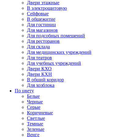
Двери этажные
В электрощитовую
Сейфовые
В общежитие
Для гостиниц
Для магазинов
Для подсобных помещений
Для ресторанов
Для склада
Для медицинских учреждений
Для театров
Для учебных учреждений
Двери КХО
Двери КХН
В общий коридор
Для хозблока
По цвету
Белые
Черные
Серые
Коричневые
Светлые
Темные
Зеленые
Венге