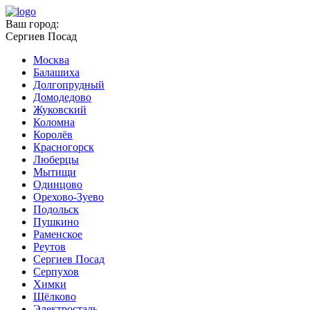
Ваш город:
Сергиев Посад
Москва
Балашиха
Долгопрудный
Домодедово
Жуковский
Коломна
Королёв
Красногорск
Люберцы
Мытищи
Одинцово
Орехово-Зуево
Подольск
Пушкино
Раменское
Реутов
Сергиев Посад
Серпухов
Химки
Щёлково
Электросталь