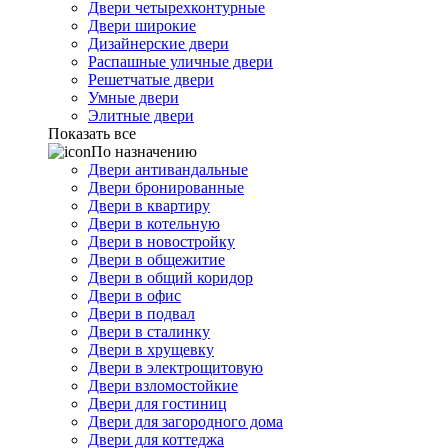
Двери четырехконтурные
Двери широкие
Дизайнерские двери
Распашные уличные двери
Решетчатые двери
Умные двери
Элитные двери
Показать все
По назначению
Двери антивандальные
Двери бронированные
Двери в квартиру
Двери в котельную
Двери в новостройку
Двери в общежитие
Двери в общий коридор
Двери в офис
Двери в подвал
Двери в сталинку
Двери в хрущевку
Двери в электрощитовую
Двери взломостойкие
Двери для гостиниц
Двери для загородного дома
Двери для коттеджа