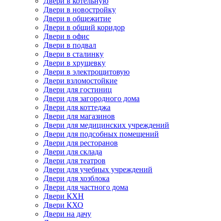
Двери в котельную
Двери в новостройку
Двери в общежитие
Двери в общий коридор
Двери в офис
Двери в подвал
Двери в сталинку
Двери в хрущевку
Двери в электрощитовую
Двери взломостойкие
Двери для гостиниц
Двери для загородного дома
Двери для коттеджа
Двери для магазинов
Двери для медицинских учреждений
Двери для подсобных помещений
Двери для ресторанов
Двери для склада
Двери для театров
Двери для учебных учреждений
Двери для хозблока
Двери для частного дома
Двери КХН
Двери КХО
Двери на дачу