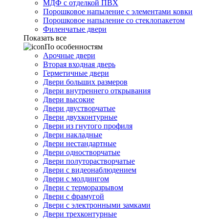
МДФ с отделкой ПВХ
Порошковое напыление с элементами ковки
Порошковое напыление со стеклопакетом
Филенчатые двери
Показать все
По особенностям
Арочные двери
Вторая входная дверь
Герметичные двери
Двери больших размеров
Двери внутреннего открывания
Двери высокие
Двери двустворчатые
Двери двухконтурные
Двери из гнутого профиля
Двери накладные
Двери нестандартные
Двери одностворчатые
Двери полуторастворчатые
Двери с видеонаблюдением
Двери с молдингом
Двери с терморазрывом
Двери с фрамугой
Двери с электронными замками
Двери трехконтурные