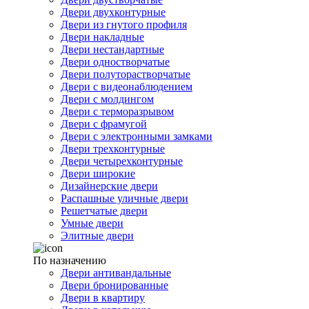
Двери двухконтурные
Двери из гнутого профиля
Двери накладные
Двери нестандартные
Двери одностворчатые
Двери полуторастворчатые
Двери с видеонаблюдением
Двери с молдингом
Двери с терморазрывом
Двери с фрамугой
Двери с электронными замками
Двери трехконтурные
Двери четырехконтурные
Двери широкие
Дизайнерские двери
Распашные уличные двери
Решетчатые двери
Умные двери
Элитные двери
По назначению
Двери антивандальные
Двери бронированные
Двери в квартиру