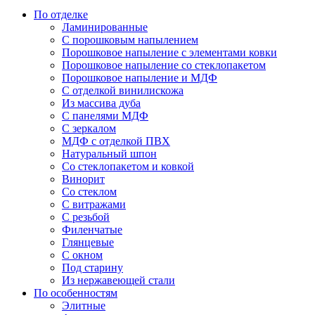
По отделке
Ламинированные
С порошковым напылением
Порошковое напыление с элементами ковки
Порошковое напыление со стеклопакетом
Порошковое напыление и МДФ
С отделкой винилискожа
Из массива дуба
С панелями МДФ
С зеркалом
МДФ с отделкой ПВХ
Натуральный шпон
Со стеклопакетом и ковкой
Винорит
Со стеклом
С витражами
С резьбой
Филенчатые
Глянцевые
С окном
Под старину
Из нержавеющей стали
По особенностям
Элитные