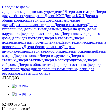
-
Парадные двери
Двери для медицинских учреждений
Двери для театров
Двери
для учебных учреждений
Двери КХО
Двери КХН
Двери в
общий коридор
Двери для хозблока
Тамбурные
двери
Противопожарные двери
Двери в котельную
Двери
утепленные
Двери антивандальные
Двери на дачу
Двери
наружные
Двери для частного дома
Двери для загородного
дома
Двери для коттеджа
Двери в квартиру
Двери
подъездные
Двери промышленные
Двери технические
Двери в
новостройку
Двери бронированные
Двери с
шумоизоляцией
Двери взломостойкие
Двери усиленные
Двери
в офис
Двери в подвал
Двери в хрущевку
Двери в
сталинку
Двери этажные
Двери в электрощитовую
Двери
сейфовые
Двери в общежитие
Двери для гостиниц
Двери для
магазинов
Двери для подсобных помещений
Двери для
ресторанов
Двери для склада
-
ПАРД-03
62 400
руб.
/шт
Нашли дешевле?