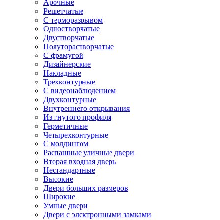
Арочные
Решетчатые
С терморазрывом
Одностворчатые
Двустворчатые
Полуторастворчатые
С фрамугой
Дизайнерские
Накладные
Трехконтурные
С видеонаблюдением
Двухконтурные
Внутреннего открывания
Из гнутого профиля
Герметичные
Четырехконтурные
С молдингом
Распашные уличные двери
Вторая входная дверь
Нестандартные
Высокие
Двери больших размеров
Широкие
Умные двери
Двери с электронными замками