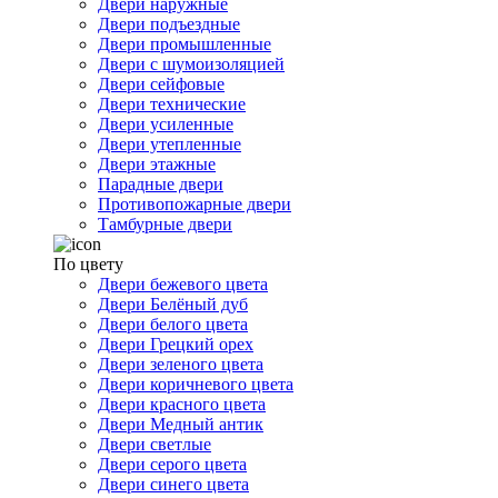
Двери наружные
Двери подъездные
Двери промышленные
Двери с шумоизоляцией
Двери сейфовые
Двери технические
Двери усиленные
Двери утепленные
Двери этажные
Парадные двери
Противопожарные двери
Тамбурные двери
По цвету
Двери бежевого цвета
Двери Белёный дуб
Двери белого цвета
Двери Грецкий орех
Двери зеленого цвета
Двери коричневого цвета
Двери красного цвета
Двери Медный антик
Двери светлые
Двери серого цвета
Двери синего цвета