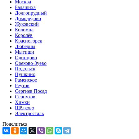
Москва
Балашиха
Долгопрудный
Домодедово
Жуковский
Коломна
Королёв
Красногорск
Люберцы
Мытищи
Одинцово
Орехово-Зуево
Подольск
Пушкино
Раменское
Реутов
Сергиев Посад
Серпухов
Химки
Щёлково
Электросталь
Поделиться