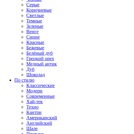
Серые
Коричневые
Светлые
Темные
Зеленые
Венге
Синие
Красные
Бежевые
Белёный дуб
Грецкий орех
Медный антик
Дуб
Шоколад
По стилю
Классические
Модерн
Современные
Хай-тек
Техно
Кантри
Американский
Английский
Шале
Прованс