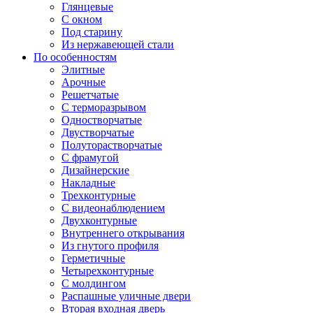
Глянцевые
С окном
Под старину
Из нержавеющей стали
По особенностям
Элитные
Арочные
Решетчатые
С терморазрывом
Одностворчатые
Двустворчатые
Полуторастворчатые
С фрамугой
Дизайнерские
Накладные
Трехконтурные
С видеонаблюдением
Двухконтурные
Внутреннего открывания
Из гнутого профиля
Герметичные
Четырехконтурные
С молдингом
Распашные уличные двери
Вторая входная дверь