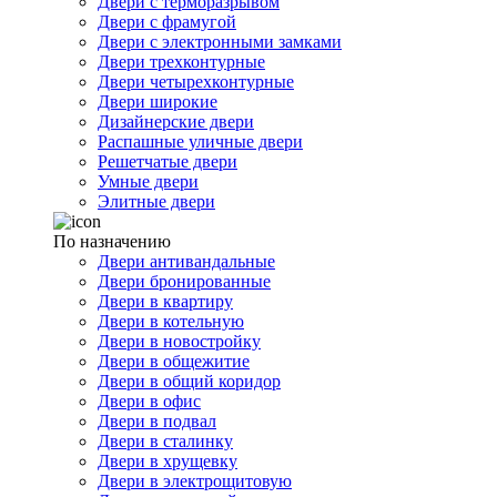
Двери с терморазрывом
Двери с фрамугой
Двери с электронными замками
Двери трехконтурные
Двери четырехконтурные
Двери широкие
Дизайнерские двери
Распашные уличные двери
Решетчатые двери
Умные двери
Элитные двери
По назначению
Двери антивандальные
Двери бронированные
Двери в квартиру
Двери в котельную
Двери в новостройку
Двери в общежитие
Двери в общий коридор
Двери в офис
Двери в подвал
Двери в сталинку
Двери в хрущевку
Двери в электрощитовую