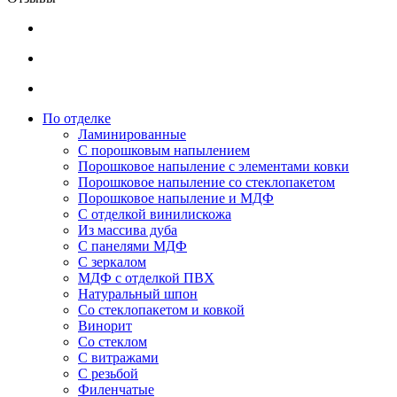
По отделке
Ламинированные
С порошковым напылением
Порошковое напыление с элементами ковки
Порошковое напыление со стеклопакетом
Порошковое напыление и МДФ
С отделкой винилискожа
Из массива дуба
С панелями МДФ
С зеркалом
МДФ с отделкой ПВХ
Натуральный шпон
Со стеклопакетом и ковкой
Винорит
Со стеклом
С витражами
С резьбой
Филенчатые