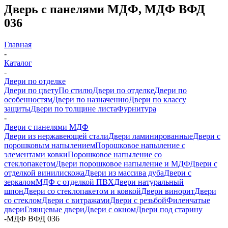
Дверь с панелями МДФ, МДФ ВФД
036
Главная
-
Каталог
-
Двери по отделке
Двери по цвету
По стилю
Двери по отделке
Двери по
особенностям
Двери по назначению
Двери по классу
защиты
Двери по толщине листа
Фурнитура
-
Двери с панелями МДФ
Двери из нержавеющей стали
Двери ламинированные
Двери с
порошковым напылением
Порошковое напыление с
элементами ковки
Порошковое напыление со
стеклопакетом
Двери порошковое напыление и МДФ
Двери с
отделкой винилискожа
Двери из массива дуба
Двери с
зеркалом
МДФ с отделкой ПВХ
Двери натуральный
шпон
Двери со стеклопакетом и ковкой
Двери винорит
Двери
со стеклом
Двери с витражами
Двери с резьбой
Филенчатые
двери
Глянцевые двери
Двери с окном
Двери под старину
-
МДФ ВФД 036