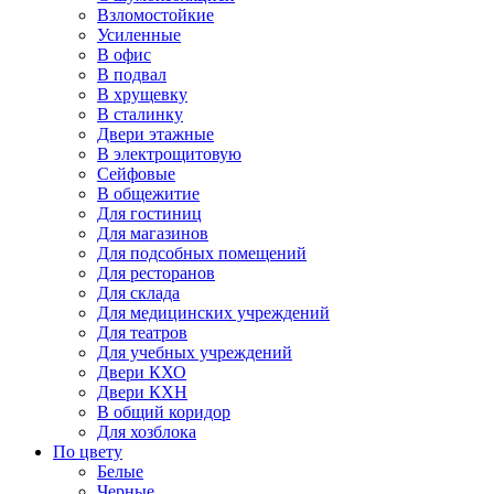
Взломостойкие
Усиленные
В офис
В подвал
В хрущевку
В сталинку
Двери этажные
В электрощитовую
Сейфовые
В общежитие
Для гостиниц
Для магазинов
Для подсобных помещений
Для ресторанов
Для склада
Для медицинских учреждений
Для театров
Для учебных учреждений
Двери КХО
Двери КХН
В общий коридор
Для хозблока
По цвету
Белые
Черные