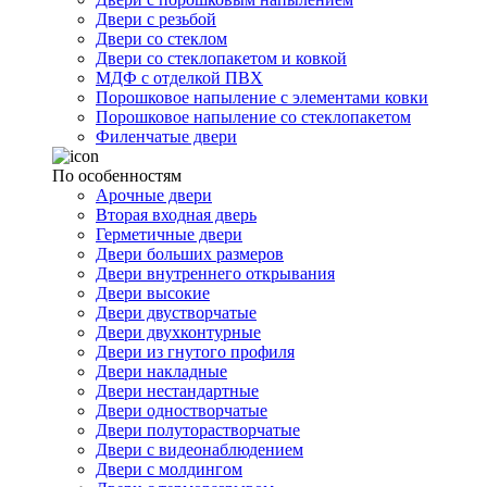
Двери с резьбой
Двери со стеклом
Двери со стеклопакетом и ковкой
МДФ с отделкой ПВХ
Порошковое напыление с элементами ковки
Порошковое напыление со стеклопакетом
Филенчатые двери
По особенностям
Арочные двери
Вторая входная дверь
Герметичные двери
Двери больших размеров
Двери внутреннего открывания
Двери высокие
Двери двустворчатые
Двери двухконтурные
Двери из гнутого профиля
Двери накладные
Двери нестандартные
Двери одностворчатые
Двери полуторастворчатые
Двери с видеонаблюдением
Двери с молдингом