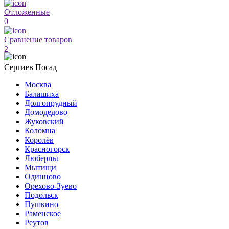
Отложенные
0
Сравнение товаров
2
Сергиев Посад
Москва
Балашиха
Долгопрудный
Домодедово
Жуковский
Коломна
Королёв
Красногорск
Люберцы
Мытищи
Одинцово
Орехово-Зуево
Подольск
Пушкино
Раменское
Реутов