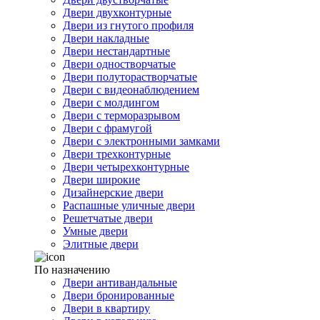
Двери двухконтурные
Двери из гнутого профиля
Двери накладные
Двери нестандартные
Двери одностворчатые
Двери полуторастворчатые
Двери с видеонаблюдением
Двери с молдингом
Двери с терморазрывом
Двери с фрамугой
Двери с электронными замками
Двери трехконтурные
Двери четырехконтурные
Двери широкие
Дизайнерские двери
Распашные уличные двери
Решетчатые двери
Умные двери
Элитные двери
По назначению
Двери антивандальные
Двери бронированные
Двери в квартиру