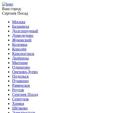
Ваш город:
Сергиев Посад
Москва
Балашиха
Долгопрудный
Домодедово
Жуковский
Коломна
Королёв
Красногорск
Люберцы
Мытищи
Одинцово
Орехово-Зуево
Подольск
Пушкино
Раменское
Реутов
Сергиев Посад
Серпухов
Химки
Щёлково
Электросталь