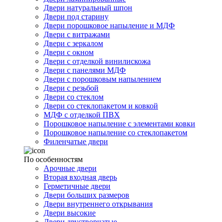
Двери натуральный шпон
Двери под старину
Двери порошковое напыление и МДФ
Двери с витражами
Двери с зеркалом
Двери с окном
Двери с отделкой винилискожа
Двери с панелями МДФ
Двери с порошковым напылением
Двери с резьбой
Двери со стеклом
Двери со стеклопакетом и ковкой
МДФ с отделкой ПВХ
Порошковое напыление с элементами ковки
Порошковое напыление со стеклопакетом
Филенчатые двери
По особенностям
Арочные двери
Вторая входная дверь
Герметичные двери
Двери больших размеров
Двери внутреннего открывания
Двери высокие
Двери двустворчатые