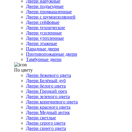
Двери наружные
Двери подъездные
Двери промышленные
Двери с шумоизоляцией
Двери сейфовые
Двери технические
Двери усиленные
Двери утепленные
Двери этажные
Парадные двери
Противопожарные двери
Тамбурные двери
По цвету
Двери бежевого цвета
Двери Белёный дуб
Двери белого цвета
Двери Грецкий орех
Двери зеленого цвета
Двери коричневого цвета
Двери красного цвета
Двери Медный антик
Двери светлые
Двери серого цвета
Двери синего цвета