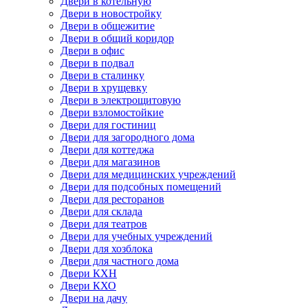
Двери в котельную
Двери в новостройку
Двери в общежитие
Двери в общий коридор
Двери в офис
Двери в подвал
Двери в сталинку
Двери в хрущевку
Двери в электрощитовую
Двери взломостойкие
Двери для гостиниц
Двери для загородного дома
Двери для коттеджа
Двери для магазинов
Двери для медицинских учреждений
Двери для подсобных помещений
Двери для ресторанов
Двери для склада
Двери для театров
Двери для учебных учреждений
Двери для хозблока
Двери для частного дома
Двери КХН
Двери КХО
Двери на дачу