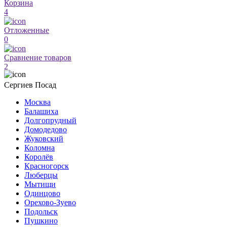
Корзина
4
Отложенные
0
Сравнение товаров
2
Сергиев Посад
Москва
Балашиха
Долгопрудный
Домодедово
Жуковский
Коломна
Королёв
Красногорск
Люберцы
Мытищи
Одинцово
Орехово-Зуево
Подольск
Пушкино