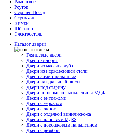
Раменское
Реутов
Сергиев Посад
Серпухов
Химки
Щёлково
Электросталь
Каталог дверей
По отделке
Глянцевые двери
Двери винорит
Двери из массива дуба
Двери из нержавеющей стали
Двери ламинированные
Двери натуральный шпон
Двери под старину
Двери порошковое напыление и МДФ
Двери с витражами
Двери с зеркалом
Двери с окном
Двери с отделкой винилискожа
Двери с панелями МДФ
Двери с порошковым напылением
Двери с резьбой