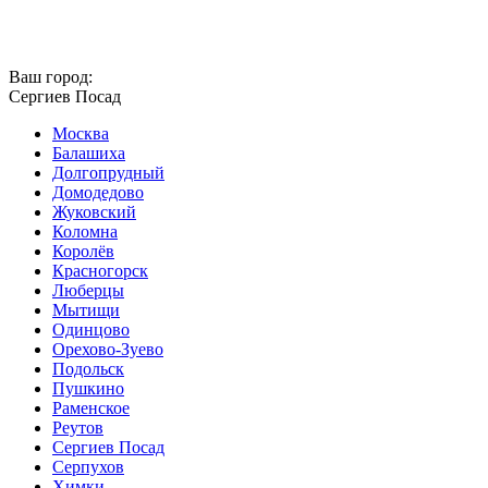
Ваш город:
Сергиев Посад
Москва
Балашиха
Долгопрудный
Домодедово
Жуковский
Коломна
Королёв
Красногорск
Люберцы
Мытищи
Одинцово
Орехово-Зуево
Подольск
Пушкино
Раменское
Реутов
Сергиев Посад
Серпухов
Химки