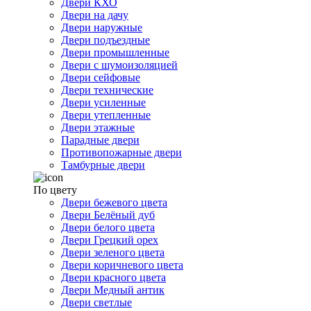
Двери КХО
Двери на дачу
Двери наружные
Двери подъездные
Двери промышленные
Двери с шумоизоляцией
Двери сейфовые
Двери технические
Двери усиленные
Двери утепленные
Двери этажные
Парадные двери
Противопожарные двери
Тамбурные двери
По цвету
Двери бежевого цвета
Двери Белёный дуб
Двери белого цвета
Двери Грецкий орех
Двери зеленого цвета
Двери коричневого цвета
Двери красного цвета
Двери Медный антик
Двери светлые