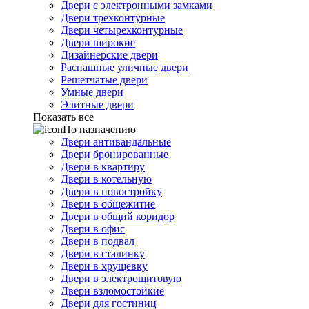
Двери с электронными замками
Двери трехконтурные
Двери четырехконтурные
Двери широкие
Дизайнерские двери
Распашные уличные двери
Решетчатые двери
Умные двери
Элитные двери
Показать все
По назначению
Двери антивандальные
Двери бронированные
Двери в квартиру
Двери в котельную
Двери в новостройку
Двери в общежитие
Двери в общий коридор
Двери в офис
Двери в подвал
Двери в сталинку
Двери в хрущевку
Двери в электрощитовую
Двери взломостойкие
Двери для гостиниц