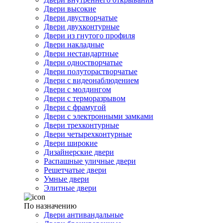
Двери высокие
Двери двустворчатые
Двери двухконтурные
Двери из гнутого профиля
Двери накладные
Двери нестандартные
Двери одностворчатые
Двери полуторастворчатые
Двери с видеонаблюдением
Двери с молдингом
Двери с терморазрывом
Двери с фрамугой
Двери с электронными замками
Двери трехконтурные
Двери четырехконтурные
Двери широкие
Дизайнерские двери
Распашные уличные двери
Решетчатые двери
Умные двери
Элитные двери
По назначению
Двери антивандальные