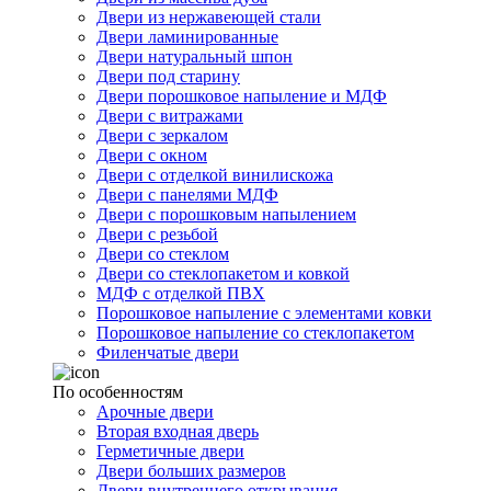
Двери из нержавеющей стали
Двери ламинированные
Двери натуральный шпон
Двери под старину
Двери порошковое напыление и МДФ
Двери с витражами
Двери с зеркалом
Двери с окном
Двери с отделкой винилискожа
Двери с панелями МДФ
Двери с порошковым напылением
Двери с резьбой
Двери со стеклом
Двери со стеклопакетом и ковкой
МДФ с отделкой ПВХ
Порошковое напыление с элементами ковки
Порошковое напыление со стеклопакетом
Филенчатые двери
По особенностям
Арочные двери
Вторая входная дверь
Герметичные двери
Двери больших размеров
Двери внутреннего открывания