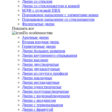
Двери со стеклом
Двери со стеклопакетом и ковкой
МДФ с отделкой ПВХ
Порошковое напыление с элементами ковки
Порошковое напыление со стеклопакетом
Филенчатые двери
Показать все
По особенностям
Арочные двери
Вторая входная дверь
Герметичные двери
Двери больших размеров
Двери внутреннего открывания
Двери высокие
Двери двустворчатые
Двери двухконтурные
Двери из гнутого профиля
Двери накладные
Двери нестандартные
Двери одностворчатые
Двери полуторастворчатые
Двери с видеонаблюдением
Двери с молдингом
Двери с терморазрывом
Двери с фрамугой