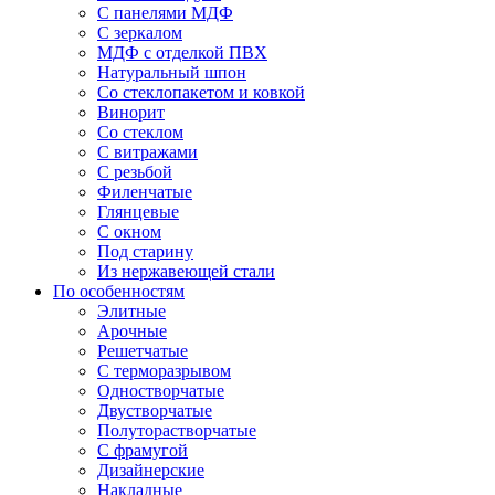
С панелями МДФ
С зеркалом
МДФ с отделкой ПВХ
Натуральный шпон
Со стеклопакетом и ковкой
Винорит
Со стеклом
С витражами
С резьбой
Филенчатые
Глянцевые
С окном
Под старину
Из нержавеющей стали
По особенностям
Элитные
Арочные
Решетчатые
С терморазрывом
Одностворчатые
Двустворчатые
Полуторастворчатые
С фрамугой
Дизайнерские
Накладные