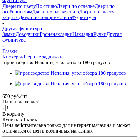
Фурнитура
Двери по цвету
По стилю
Двери по отделке
Двери по
особенностям
Двери по назначению
Двери по классу
защиты
Двери по толщине листа
Фурнитура
-
Другая фурнитура
Замки
Доводчики
Броненакладки
Накладки
Ручки
Другая
фурнитура
-
Глазки
Кнокеры
Дверные задвижки
-
производство Испания, угол обзора 180 градусов
650
руб.
/шт
Нашли дешевле?
-
+
В корзину
Купить в 1 клик
Цена действительна только для интернет-магазина и может
отличаться от цен в розничных магазинах