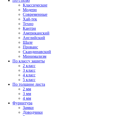
По стилю
Классические
Модерн
Современные
Хай-тек
Техно
Кантри
Американский
Английский
Шале
Прованс
Скандинавский
Минимализм
По классу защиты
2 класс
3 класс
4 класс
5 класс
По толщине листа
2 мм
3 мм
4 мм
Фурнитура
Замки
Доводчики