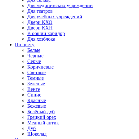
Для медицинских учреждений
Для театров
Для учебных учреждений
Двери КХО
Двери КХН
В общий коридор
Для хозблока
По цвету
Белые
Черные
Серые
Коричневые
Светлые
Темные
Зеленые
Венге
Синие
Красные
Бежевые
Белёный дуб
Грецкий орех
Медный антик
Дуб
Шоколад