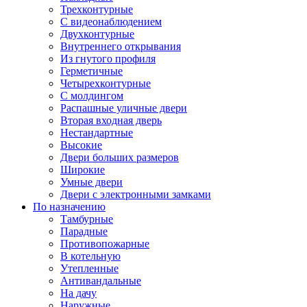
Трехконтурные
С видеонаблюдением
Двухконтурные
Внутреннего открывания
Из гнутого профиля
Герметичные
Четырехконтурные
С молдингом
Распашные уличные двери
Вторая входная дверь
Нестандартные
Высокие
Двери больших размеров
Широкие
Умные двери
Двери с электронными замками
По назначению
Тамбурные
Парадные
Противопожарные
В котельную
Утепленные
Антивандальные
На дачу
Наружные