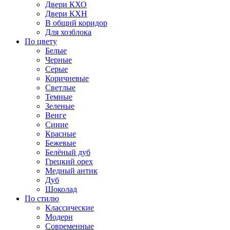
Двери КХО
Двери КХН
В общий коридор
Для хозблока
По цвету
Белые
Черные
Серые
Коричневые
Светлые
Темные
Зеленые
Венге
Синие
Красные
Бежевые
Белёный дуб
Грецкий орех
Медный антик
Дуб
Шоколад
По стилю
Классические
Модерн
Современные