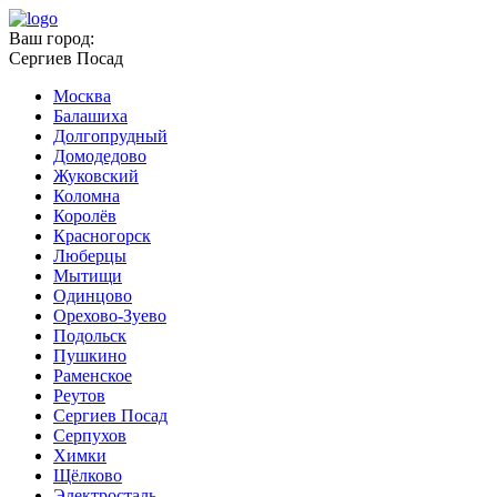
Ваш город:
Сергиев Посад
Москва
Балашиха
Долгопрудный
Домодедово
Жуковский
Коломна
Королёв
Красногорск
Люберцы
Мытищи
Одинцово
Орехово-Зуево
Подольск
Пушкино
Раменское
Реутов
Сергиев Посад
Серпухов
Химки
Щёлково
Электросталь