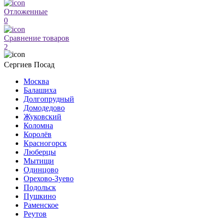
Отложенные
0
Сравнение товаров
2
Сергиев Посад
Москва
Балашиха
Долгопрудный
Домодедово
Жуковский
Коломна
Королёв
Красногорск
Люберцы
Мытищи
Одинцово
Орехово-Зуево
Подольск
Пушкино
Раменское
Реутов