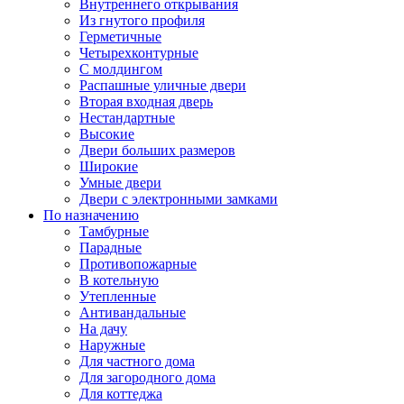
Внутреннего открывания
Из гнутого профиля
Герметичные
Четырехконтурные
С молдингом
Распашные уличные двери
Вторая входная дверь
Нестандартные
Высокие
Двери больших размеров
Широкие
Умные двери
Двери с электронными замками
По назначению
Тамбурные
Парадные
Противопожарные
В котельную
Утепленные
Антивандальные
На дачу
Наружные
Для частного дома
Для загородного дома
Для коттеджа