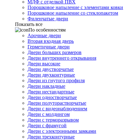
МДФ с отделкой ПВХ
Порошковое напыление с элементами ковки
Порошковое напыление со стеклопакетом
Филенчатые двери
Показать все
По особенностям
Арочные двери
Вторая входная дверь
Герметичные двери
Двери больших размеров
Двери внутреннего открывания
Двери высокие
Двери двустворчатые
Двери двухконтурные
Двери из гнутого профиля
Двери накладные
Двери нестандартные
Двери одностворчатые
Двери полуторастворчатые
Двери с видеонаблюдением
Двери с молдингом
Двери с терморазрывом
Двери с фрамугой
Двери с электронными замками
Двери трехконтурные