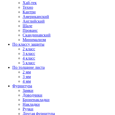
Хай-тек
Техно
Кантри
Американский
Английский
Шале
Прованс
Скандинавский
Минимализм
По классу защиты
2 класс
3 класс
4 класс
5 класс
По толщине листа
2 мм
3 мм
4 мм
Фурнитура
Замки
Доводчики
Броненакладки
Накладки
Ручки
Другая фурнитура