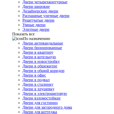
Двери четырехконтурные
Двери широкие
Дизайнерские двери
Распашные уличные двери
Решетчатые двери
Умные двери
Элитные двери
Показать все
По назначению
Двери антивандальные
Двери бронированные
Двери в квартиру
Двери в котельную
Двери в новостройку
Двери в общежитие
Двери в общий коридор
Двери в офис
Двери в подвал
Двери в сталинку
Двери в хрущевку
Двери в электрощитовую
Двери взломостойкие
Двери для гостиниц
Двери для загородного дома
Двери для коттеджа