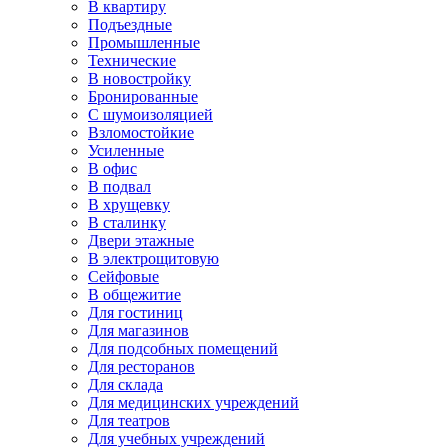
В квартиру
Подъездные
Промышленные
Технические
В новостройку
Бронированные
С шумоизоляцией
Взломостойкие
Усиленные
В офис
В подвал
В хрущевку
В сталинку
Двери этажные
В электрощитовую
Сейфовые
В общежитие
Для гостиниц
Для магазинов
Для подсобных помещений
Для ресторанов
Для склада
Для медицинских учреждений
Для театров
Для учебных учреждений