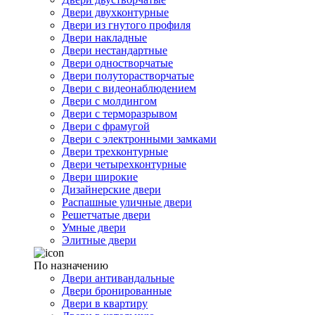
Двери двухконтурные
Двери из гнутого профиля
Двери накладные
Двери нестандартные
Двери одностворчатые
Двери полуторастворчатые
Двери с видеонаблюдением
Двери с молдингом
Двери с терморазрывом
Двери с фрамугой
Двери с электронными замками
Двери трехконтурные
Двери четырехконтурные
Двери широкие
Дизайнерские двери
Распашные уличные двери
Решетчатые двери
Умные двери
Элитные двери
По назначению
Двери антивандальные
Двери бронированные
Двери в квартиру