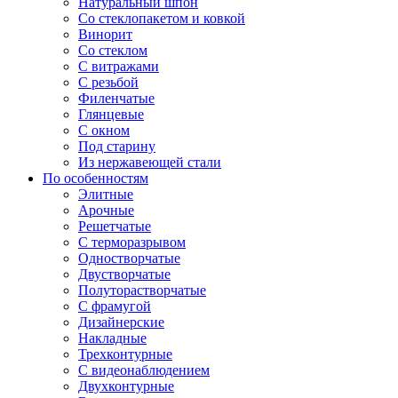
Натуральный шпон
Со стеклопакетом и ковкой
Винорит
Со стеклом
С витражами
С резьбой
Филенчатые
Глянцевые
С окном
Под старину
Из нержавеющей стали
По особенностям
Элитные
Арочные
Решетчатые
С терморазрывом
Одностворчатые
Двустворчатые
Полуторастворчатые
С фрамугой
Дизайнерские
Накладные
Трехконтурные
С видеонаблюдением
Двухконтурные