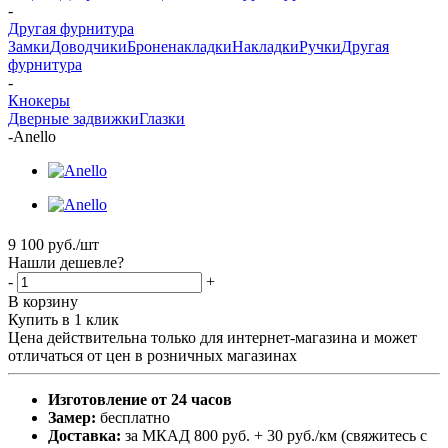
-
Другая фурнитура
Замки
Доводчики
Броненакладки
Накладки
Ручки
Другая
фурнитура
-
Кнокеры
Дверные задвижки
Глазки
-
Anello
9 100
руб.
/шт
Нашли дешевле?
-
+
В корзину
Купить в 1 клик
Цена действительна только для интернет-магазина и может
отличаться от цен в розничных магазинах
Изготовление от 24 часов
Замер:
бесплатно
Доставка:
за МКАД 800 руб. + 30 руб./км (свяжитесь с