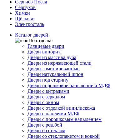
Сергиев Посад
Серпухов
Химки
Щёлково
Электросталь
Каталог дверей
По отделке
Глянцевые двери
Двери винорит
Двери из массива дуба
Двери из нержавеющей стали
Двери ламинированные
Двери натуральный шпон
Двери под старину
Двери порошковое напыление и МДФ
Двери с витражами
Двери с зеркалом
Двери с окном
Двери с отделкой винилискожа
Двери с панелями МДФ
Двери с порошковым напылением
Двери с резьбой
Двери со стеклом
Двери со стеклопакетом и ковкой