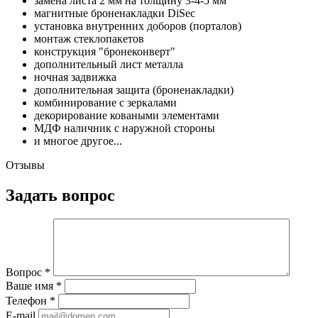
замена листа 2 мм на толщину 3-4-5 мм
магнитные броненакладки DiSec
установка внутренних доборов (порталов)
монтаж стеклопакетов
конструкция "бронеконверт"
дополнительный лист металла
ночная задвижка
дополнительная защита (броненакладки)
комбинирование с зеркалами
декорирование коваными элементами
МДФ наличник с наружной стороны
и многое другое...
Отзывы
Задать вопрос
Вопрос
*
Ваше имя
*
Телефон
*
E-mail