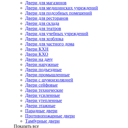
Двери для магазинов
Двери для медицинских учреждений
Двери для подсобных помещений
Двери для ресторанов
Двери для склада
Двери для театров
Двери для учебных учреждений
Двери для хозблока
Двери для частного дома
Двери КХН
Двери КХО
Двери на дачу
Двери наружные
Двери подъездные
Двери промышленные
Двери с шумоизоляцией
Двери сейфовые
Двери технические
Двери усиленные
Двери утепленные
Двери этажные
Парадные двери
Противопожарные двери
Тамбурные двери
Показать все