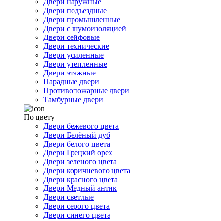
Двери наружные
Двери подъездные
Двери промышленные
Двери с шумоизоляцией
Двери сейфовые
Двери технические
Двери усиленные
Двери утепленные
Двери этажные
Парадные двери
Противопожарные двери
Тамбурные двери
По цвету
Двери бежевого цвета
Двери Белёный дуб
Двери белого цвета
Двери Грецкий орех
Двери зеленого цвета
Двери коричневого цвета
Двери красного цвета
Двери Медный антик
Двери светлые
Двери серого цвета
Двери синего цвета