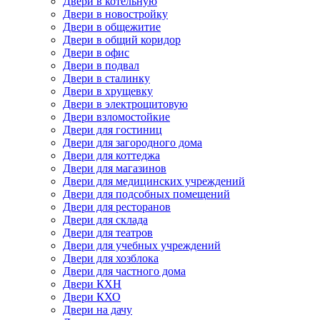
Двери в котельную
Двери в новостройку
Двери в общежитие
Двери в общий коридор
Двери в офис
Двери в подвал
Двери в сталинку
Двери в хрущевку
Двери в электрощитовую
Двери взломостойкие
Двери для гостиниц
Двери для загородного дома
Двери для коттеджа
Двери для магазинов
Двери для медицинских учреждений
Двери для подсобных помещений
Двери для ресторанов
Двери для склада
Двери для театров
Двери для учебных учреждений
Двери для хозблока
Двери для частного дома
Двери КХН
Двери КХО
Двери на дачу