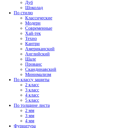
Дуб
Шоколад
По стилю
Классические
Модерн
Современные
Хай-тек
Техно
Кантри
Американский
Английский
Шале
Прованс
Скандинавский
Минимализм
По классу защиты
2 класс
3 класс
4 класс
5 класс
По толщине листа
2 мм
3 мм
4 мм
Фурнитура