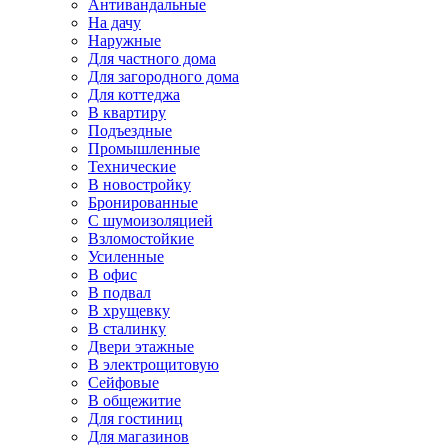
Антивандальные
На дачу
Наружные
Для частного дома
Для загородного дома
Для коттеджа
В квартиру
Подъездные
Промышленные
Технические
В новостройку
Бронированные
С шумоизоляцией
Взломостойкие
Усиленные
В офис
В подвал
В хрущевку
В сталинку
Двери этажные
В электрощитовую
Сейфовые
В общежитие
Для гостиниц
Для магазинов