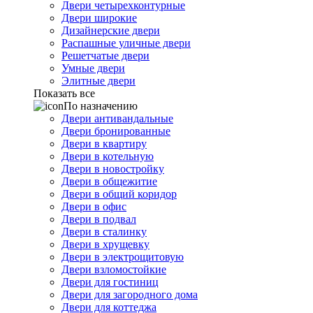
Двери четырехконтурные
Двери широкие
Дизайнерские двери
Распашные уличные двери
Решетчатые двери
Умные двери
Элитные двери
Показать все
По назначению
Двери антивандальные
Двери бронированные
Двери в квартиру
Двери в котельную
Двери в новостройку
Двери в общежитие
Двери в общий коридор
Двери в офис
Двери в подвал
Двери в сталинку
Двери в хрущевку
Двери в электрощитовую
Двери взломостойкие
Двери для гостиниц
Двери для загородного дома
Двери для коттеджа