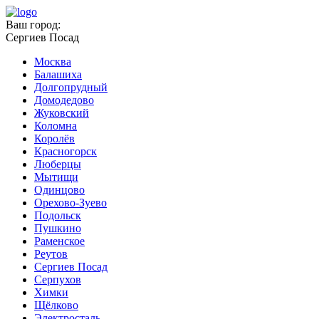
Ваш город:
Сергиев Посад
Москва
Балашиха
Долгопрудный
Домодедово
Жуковский
Коломна
Королёв
Красногорск
Люберцы
Мытищи
Одинцово
Орехово-Зуево
Подольск
Пушкино
Раменское
Реутов
Сергиев Посад
Серпухов
Химки
Щёлково
Электросталь