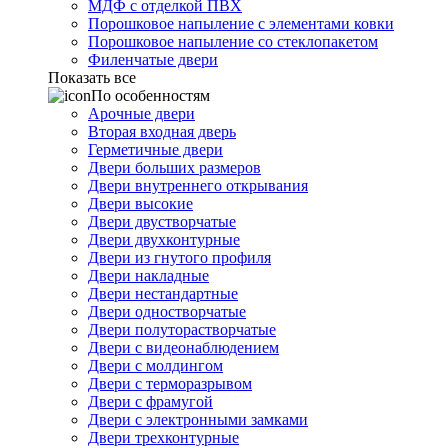
МДФ с отделкой ПВХ
Порошковое напыление с элементами ковки
Порошковое напыление со стеклопакетом
Филенчатые двери
Показать все
По особенностям
Арочные двери
Вторая входная дверь
Герметичные двери
Двери больших размеров
Двери внутреннего открывания
Двери высокие
Двери двустворчатые
Двери двухконтурные
Двери из гнутого профиля
Двери накладные
Двери нестандартные
Двери одностворчатые
Двери полуторастворчатые
Двери с видеонаблюдением
Двери с молдингом
Двери с терморазрывом
Двери с фрамугой
Двери с электронными замками
Двери трехконтурные