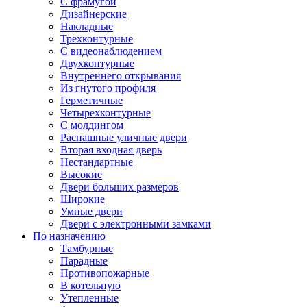
С фрамугой
Дизайнерские
Накладные
Трехконтурные
С видеонаблюдением
Двухконтурные
Внутреннего открывания
Из гнутого профиля
Герметичные
Четырехконтурные
С молдингом
Распашные уличные двери
Вторая входная дверь
Нестандартные
Высокие
Двери больших размеров
Широкие
Умные двери
Двери с электронными замками
По назначению
Тамбурные
Парадные
Противопожарные
В котельную
Утепленные