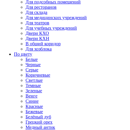
Для подсобных помещений
Для ресторанов
Для склада
Для медицинских учреждений
Для театров
Для учебных учреждений
Двери КХО
Двери КХН
В общий коридор
Для хозблока
По цвету
Белые
Черные
Серые
Коричневые
Светлые
Темные
Зеленые
Венге
Синие
Красные
Бежевые
Белёный дуб
Грецкий орех
Медный антик