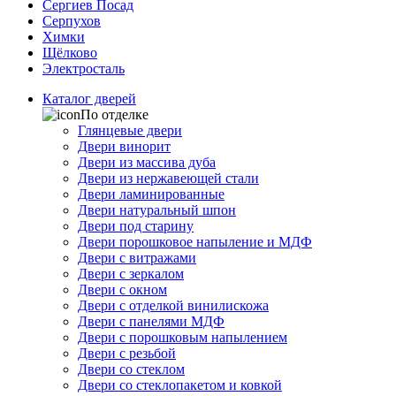
Сергиев Посад
Серпухов
Химки
Щёлково
Электросталь
Каталог дверей
По отделке
Глянцевые двери
Двери винорит
Двери из массива дуба
Двери из нержавеющей стали
Двери ламинированные
Двери натуральный шпон
Двери под старину
Двери порошковое напыление и МДФ
Двери с витражами
Двери с зеркалом
Двери с окном
Двери с отделкой винилискожа
Двери с панелями МДФ
Двери с порошковым напылением
Двери с резьбой
Двери со стеклом
Двери со стеклопакетом и ковкой