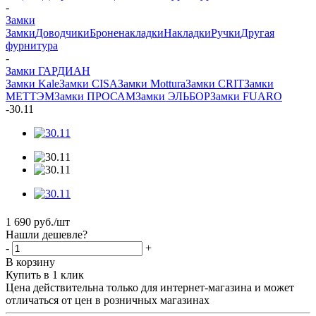
-
Замки
Замки
Доводчики
Броненакладки
Накладки
Ручки
Другая
фурнитура
-
Замки ГАРДИАН
Замки Kale
Замки CISA
Замки Mottura
Замки CRIT
Замки
МЕТТЭМ
Замки ПРОСАМ
Замки ЭЛЬБОР
Замки FUARO
-
30.11
1 690
руб.
/шт
Нашли дешевле?
-
+
В корзину
Купить в 1 клик
Цена действительна только для интернет-магазина и может
отличаться от цен в розничных магазинах