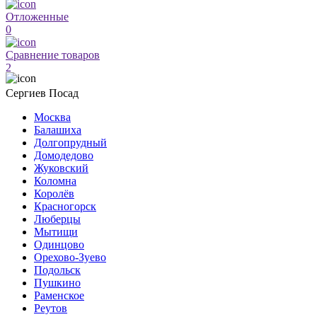
Отложенные
0
Сравнение товаров
2
Сергиев Посад
Москва
Балашиха
Долгопрудный
Домодедово
Жуковский
Коломна
Королёв
Красногорск
Люберцы
Мытищи
Одинцово
Орехово-Зуево
Подольск
Пушкино
Раменское
Реутов