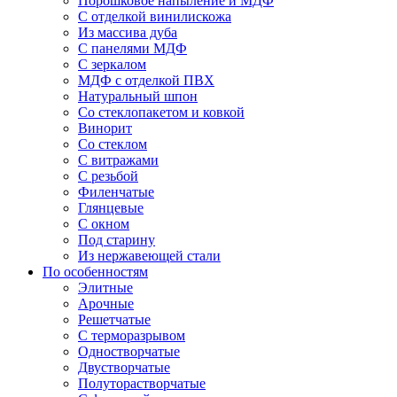
Порошковое напыление и МДФ
С отделкой винилискожа
Из массива дуба
С панелями МДФ
С зеркалом
МДФ с отделкой ПВХ
Натуральный шпон
Со стеклопакетом и ковкой
Винорит
Со стеклом
С витражами
С резьбой
Филенчатые
Глянцевые
С окном
Под старину
Из нержавеющей стали
По особенностям
Элитные
Арочные
Решетчатые
С терморазрывом
Одностворчатые
Двустворчатые
Полуторастворчатые