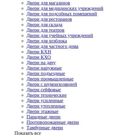
Двери для магазинов
Двери для медицинских учреждений
Двери для подсобных помещений
Двери для ресторанов
Двери для склада
Двери для театров
Двери для учебных учреждений
Двери для хозблока
Двери для частного дома
Двери КХН
Двери КХО
Двери на дачу
Двери наружные
Двери подъездные
Двери промышленные
Двери с шумоизоляцией
Двери сейфовые
Двери технические
Двери усиленные
Двери утепленные
Двери этажные
Парадные двери
Противопожарные двери
Тамбурные двери
Показать все