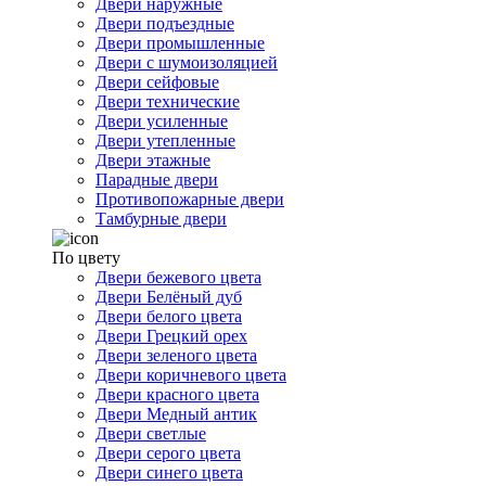
Двери наружные
Двери подъездные
Двери промышленные
Двери с шумоизоляцией
Двери сейфовые
Двери технические
Двери усиленные
Двери утепленные
Двери этажные
Парадные двери
Противопожарные двери
Тамбурные двери
По цвету
Двери бежевого цвета
Двери Белёный дуб
Двери белого цвета
Двери Грецкий орех
Двери зеленого цвета
Двери коричневого цвета
Двери красного цвета
Двери Медный антик
Двери светлые
Двери серого цвета
Двери синего цвета