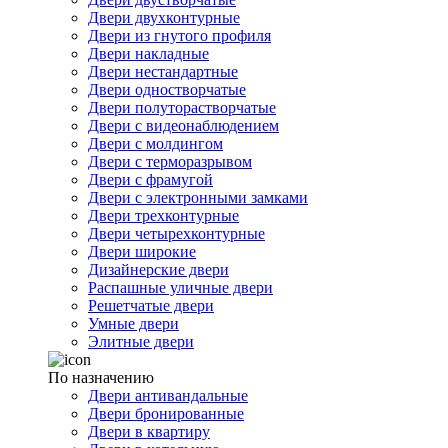
Двери двухконтурные
Двери из гнутого профиля
Двери накладные
Двери нестандартные
Двери одностворчатые
Двери полуторастворчатые
Двери с видеонаблюдением
Двери с молдингом
Двери с терморазрывом
Двери с фрамугой
Двери с электронными замками
Двери трехконтурные
Двери четырехконтурные
Двери широкие
Дизайнерские двери
Распашные уличные двери
Решетчатые двери
Умные двери
Элитные двери
По назначению
Двери антивандальные
Двери бронированные
Двери в квартиру