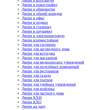
Двери в котельную
Двери в новостройку
Двери в общежитие
Двери в общий коридор
Двери в офис
Двери в подвал
Двери в сталинку
Двери в хрущевку
Двери в электрощитовую
Двери взломостойкие
Двери для гостиниц
Двери для загородного дома
Двери для коттеджа
Двери для магазинов
Двери для медицинских учреждений
Двери для подсобных помещений
Двери для ресторанов
Двери для склада
Двери для театров
Двери для учебных учреждений
Двери для хозблока
Двери для частного дома
Двери КХН
Двери КХО
Двери на дачу